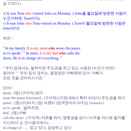
일 이었다 )
d)
It was Tom
who
visited John on Monday.
( John을 월요일에 방문한 사람이
누군가하면, Tom이다)
e)
It was John
who
Tom visited on Monday.
( Tom이 월요일에 방문한 사람은
John이다)
예문>
" In my family,
It is my mom
who
wears the pants,
so to speak." " In mine,
it is my dad
who
calls the
shots. He is in charge of everything. "
" 우리 집에서는, 말하자면 주도권을 쥐고 있는 사람은 (누군가 하면)
엄마야." " 우리 집의 경우는, 결정권은 아빠한테 있어. 아빠가
모든 것을 관리하시거든 "
단어>
mom ; (명) (구어적) 엄마
wear the pants [trousers] ; (구어적) (가정내에서 특히 아내가) 주도권을 쥐다
pants ; (명) (미)바지, (영) 속팬티 (영국영어의 바지는 trousers )
so to speak ; 말하자면,
dad ; (명) 아빠
call the shots ; (구어적) 지취를 하다, 명령권을 갖다 ('사격을 어디로 할지를
지시하다' 는 군사용어에서)
in charge of ....; ..맞고 있다, 담당하고 있다