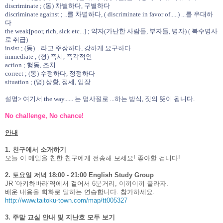
discriminate ; (동) 차별하다, 구별하다
discriminate against ; ..를 차별하다, ( discriminate in favor of.....) ...를 우대하
다
the weak[poor, rich, sick etc...] ; 약자(가난한 사람들, 부자들, 병자) ( 복수명사
로 취급)
insist ; (동) ...라고 주장하다, 강하게 요구하다
immediate ; (형) 즉시, 즉각적인
action ; 행동, 조치
correct ; (동) 수정하다, 정정하다
situation ; (명) 상황, 정세, 입장
설명> 여기서 the way...... 는 명사절로 ...하는 방식, 짓의 뜻이 됩니다.
No challenge, No chance!
안내
1. 친구에서 소개하기
오늘 이 메일을 친한 친구에게 전송해 보세요! 좋아할 겁니다!
2. 토요일 저녁 18:00 - 21:00 English Study Group
JR '아키하바라'역에서 걸어서 6분거리, 이끼이끼 플라자.
배운 내용을 회화로 말하는 연습합니다. 참가하세요.
http://www.taitoku-town.com/map/tt005327
3. 주말 교실 안내 및 지난호 모두 보기