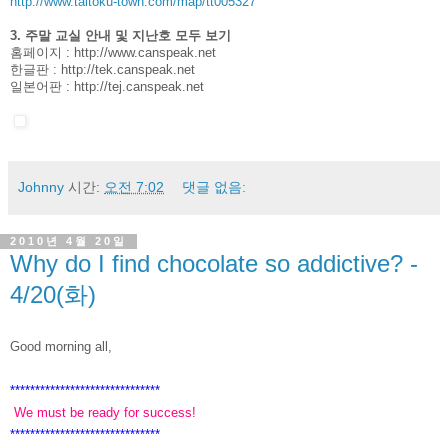
http://www.taitoku-town.com/map/tt005327
3. 주말 교실 안내 및 지난호 모두 보기
홈페이지 :
http://www.canspeak.net
한글판 :
http://tek.canspeak.net
일본어판 :
http://tej.canspeak.net
Johnny
시간:
오전 7:02
댓글 없음:
2010년 4월 20일
Why do I find chocolate so addictive? -
4/20(화)
Good morning all,
******************************
We must be ready for success!
******************************