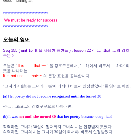
Good morning all,
******************************
We must be ready for success!
******************************
오늘의 영어
Seq 355 ( unit 16 It 을 사용한 표현들 ) : lesson 22 < it.....that ....의 강조
구문 >
오늘은 '
It is ...... that ~~
' 을 강조구문에서, ' ...해야서 비로서.....하다' 의
뜻을 나나태는
It is not until ....that~~
의 문장 표현을 공부합시다.
' 그녀의 시(詩)는 그녀가 30살이 되서야 비로서 인정받았다 ' 를 영어로 하면,
(a) Her poetry did
not
become recognized
until
she turned 30.
--> It ......that....의 강조구문으로 나타내면,
(b)
It was
not until she turned 30
that
her poetry became recognized.
직역하면, 그녀가 30살이 될때까지 그녀의 시는 인정받지 못했다.
의역하면, 그녀의 시는 그녀가 30살이 되서야, 비로서 인정받았다.