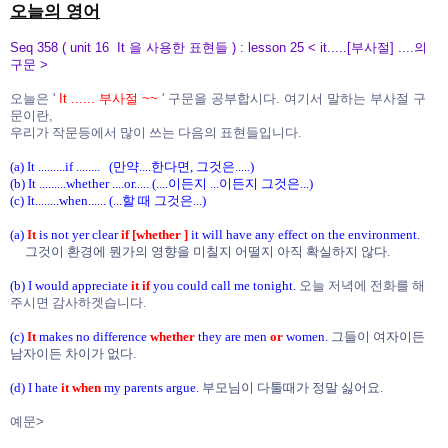
오늘의 영어
Seq 358 ( unit 16 It 을 사용한 표현들 ) : lesson 25 < it.....[부사절] ....의
구문 >
오늘은 '
It ...... 부사절 ~~
' 구문을
공부합시다. 여기서 말하는 부사절 구
문이란,
우리가 작문등에서 많이 쓰는 다음의 표현들입니다.
(a) It .........if ........ (만약....한다면, 그것은.....)
(b) It .........whether ....or..... (....이든지 ...이든지 그것은...)
(c) It........when...... (...할 때 그것은...)
(a)
It
is not yer clear
if [whether ]
it will have any effect on the environment.
그것이 환경에 뭔가의 영향을 미칠지 어떨지 아직 확실하지 않다.
(b) I would appreciate
it
if
you could call me tonight.
오늘 저녁에 전화를 해
주시면 감사하겟습니다.
(c)
It
makes no difference
whether
they are men
or
women.
그들이 여자이든
남자이든 차이가 없다.
(d) I hate
it
when
my parents argue.
부모님이 다툴때가 정말 싫어요.
예문>