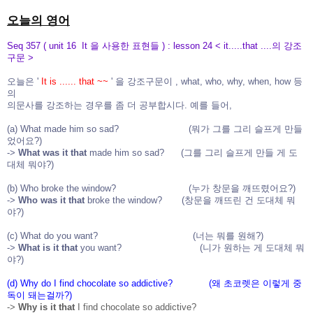
오늘의 영어
Seq 357 ( unit 16 It 을 사용한 표현들 ) : lesson 24 < it.....that ....의 강조
구문 >
오늘은 '
It is ...... that ~~
' 을 강조구문이 , what, who, why, when, how 등
의
의문사를
강조하는 경우를 좀 더 공부합시다. 예를 들어,
(a) What made him so sad? (뭐가 그를 그리 슬프게 만들
었어요?)
->
What was it that
made him so sad? (그를 그리 슬프게 만들 게 도
대체 뭐야?)
(b) Who broke the window? (누가 창문을 깨뜨렸어요?)
->
Who was it that
broke the window? (창문을 깨뜨린 건 도대체 뭐
야?)
(c) What do you want? (너는 뭐를 원해?)
->
What is it that
you want? (니가 원하는 게 도대체 뭐
야?)
(d) Why do I find chocolate so addictive? (왜 초코렛은 이렇게 중
독이 돼는걸까?)
->
Why is it that
I find chocolate so addictive?