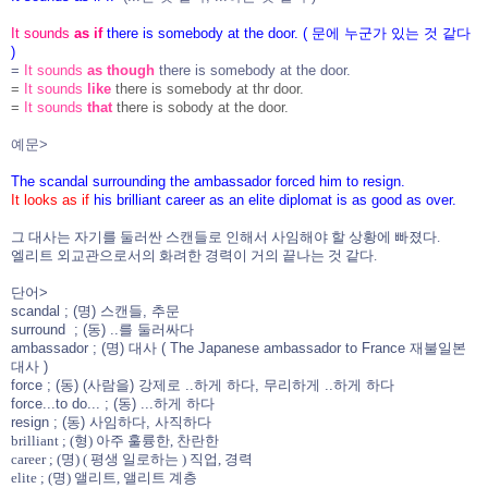
It sounds
as if
there is somebody at the door. ( 문에 누군가 있는 것 같다
)
=
It sounds
as though
there is somebody at the door.
=
It sounds
like
there is somebody at thr door.
=
It sounds
that
there is sobody at the door.
예문>
The scandal surrounding the ambassador forced him to resign.
It looks as if
his brilliant career as an elite diplomat is as good as over.
그 대사는 자기를 둘러싼 스캔들로 인해서 사임해야 할 상황에 빠졌다.
엘리트 외교관으로서의 화려한 경력이 거의 끝나는 것 같다.
단어>
scandal ; (명) 스캔들, 추문
surround ; (동) ..를 둘러싸다
ambassador ; (명) 대사 ( The Japanese ambassador to France 재불일본
대사 )
force ; (동) (사람을) 강제로 ..하게 하다, 무리하게 ..하게 하다
force...to do... ; (동) ...하게 하다
resign ; (동) 사임하다, 사직하다
brilliant ; (형) 아주 훌륭한, 찬란한
career ; (명) ( 평생 일로하는 ) 직업, 경력
elite ; (명) 앨리트, 앨리트 계층