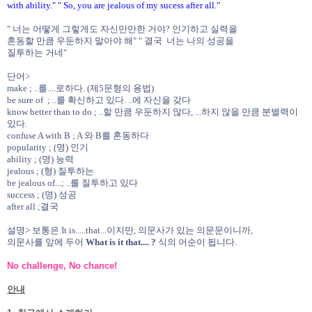
with ability." " So, you are jealous of my sucess after all."
" 너는 어떻게 그렇게도 자신만만한 거야? 인기하고 실력을
혼동할 만큼 우둔하지 말아야 해" " 결국 너는 나의 성공을
질투하는 거네"
단어>
make ; ..를....로하다. (제5문형의 용법)
be sure of ; ..를 확신하고 있다. ..에 자신을 갖다
know better than to do ; ..할 만큼 우둔하지 않다, ...하지 않을 만큼 분별력이
있다.
confuse A with B ; A 와 B를 혼동하다
popularity ; (명) 인기
ability ; (명) 능력
jealous ; (형) 질투하는
be jealous of...; ..를 질투하고 있다
success ; (명) 성공
after all ;결국
설명> 보통은 It is.....that...이지만, 의문사가 있는 의문문이니까,
의문사를 앞에 두어
What is it that.... ?
식의 어순이 됩니다.
No challenge, No chance!
안내