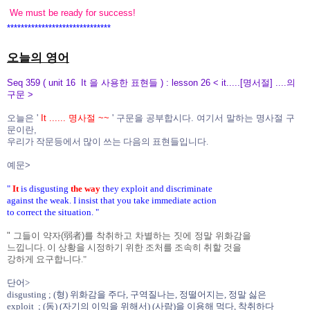
We must be ready for success!
******************************
오늘의 영어
Seq 359 ( unit 16 It 을 사용한 표현들 ) : lesson 26 < it.....[명서절] ....의
구문 >
오늘은 '
It ...... 명사절 ~~
' 구문을
공부합시다. 여기서 말하는 명사절 구
문이란,
우리가 작문등에서 많이 쓰는 다음의 표현들입니다.
예문>
"
It
is disgusting
the way
they exploit and discriminate
against the weak. I insist that you take immediate action
to correct the situation. "
" 그들이 약자(弱者)를 착취하고 차별하는 짓에 정말 위화감을
느낍니다. 이 상황을 시정하기 위한 조처를 조속히 취할 것을
강하게 요구합니다."
단어>
disgusting ; (형) 위화감을 주다, 구역질나는, 정떨어지는, 정말 싫은
exploit ; (동) (자기의 이익을 위해서) (사람)을 이용해 먹다, 착취하다