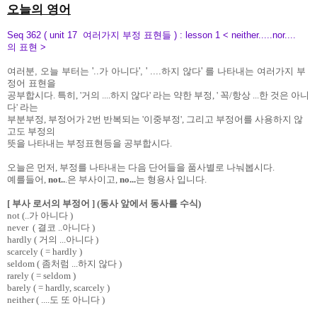
오늘의 영어
Seq 362 ( unit 17 여러가지 부정 표현들 ) : lesson 1 < neither.....nor....
의 표현 >
여러분, 오늘 부터는 '..가 아니다', ' ....하지 않다' 를 나타내는 여러가지 부
정어 표현을
공부합시다. 특히, '거의 ....하지 않다' 라는 약한 부정, ' 꼭/항상 ...한 것은 아니
다' 라는
부분부정, 부정어가 2번 반복되는 '이중부정', 그리고 부정어를 사용하지 않
고도 부정의
뜻을 나타내는 부정표현등을 공부합시다.
오늘은 먼저, 부정를 나타내는 다음 단어들을 품사별로 나눠봅시다.
예를들어,
not..
.은 부사이고,
no...
는 형용사 입니다.
[ 부사 로서의 부정어 ] (동사 앞에서 동사를 수식)
not (..가 아니다 )
never ( 결코 ..아니다 )
hardly ( 거의 ...아니다 )
scarcely ( = hardly )
seldom ( 좀처럼 ...하지 않다 )
rarely ( = seldom )
barely ( = hardly, scarcely )
neither ( ....도 또 아니다 )