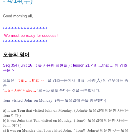
- 4/14(수)
Good morning all,
******************************
We must be ready for success!
******************************
오늘의 영어
Seq 354 ( unit 16 It 을 사용한 표현들 ) : lesson 21 < it.....that ....의 강조
구문 >
오늘은 '
It is ..... that ~~
' 을 강조구문에서, It is ..사람(人) 인 경우에는 종
종
'
It is + 사람 + who....
' 로 who 로도 쓴다는 것을 공부합시다.
Tom
visited
John
on Monday
(톰은 월요일에 존을 방문했다)
a)
It was
Tom
that
visited John on Monday. ( John을 월요일에 방문한 사람은
Tom 이다 )
b)
It was
John
that
Tom visited on Monday. ( Tom이 월요일에 방문한 사람은
John 이다 )
c)
It was
on Monday
that
Tom visited John. ( Tom이 John을 방문한 것은 월요