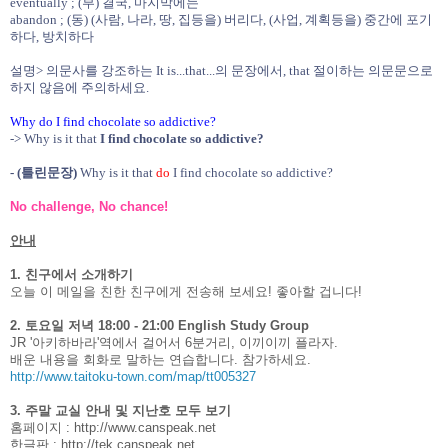
eventually ; (부) 결국, 마지막에는
abandon ; (동) (사람, 나라, 땅, 집등을) 버리다, (사업, 계획등을) 중간에 포기
하다, 방치하다
설명> 의문사를 강조하는 It is...that...의 문장에서, that 절이하는 의문문으로
하지 않음에 주의하세요.
Why do I find chocolate so addictive?
-> Why is it that
I find chocolate so addictive?
- (틀린문장)
Why is it that
do
I find chocolate so addictive?
No challenge, No chance!
안내
1. 친구에서 소개하기
오늘 이 메일을 친한 친구에게 전송해 보세요! 좋아할 겁니다!
2. 토요일 저녁 18:00 - 21:00 English Study Group
JR '아키하바라'역에서 걸어서 6분거리, 이끼이끼 플라자.
배운 내용을 회화로 말하는 연습합니다. 참가하세요.
http://www.taitoku-town.com/map/tt005327
3. 주말 교실 안내 및 지난호 모두 보기
홈페이지 :
http://www.canspeak.net
한글판 :
http://tek.canspeak.net