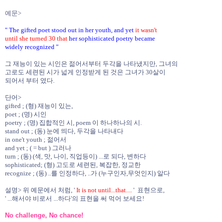
예문>
" The gifted poet stood out in her youth, and yet
it wasn't
until she turned 30 that
her sophisticated poetry became
widely recognized "
그 재능이 있는 시인은 젊어서부터 두각을 나타냈지만, 그녀의
고로도 세련된 시가 넓게 인정받게 된 것은 그녀가 30살이
되어서 부터 였다.
단어>
gifted ; (형) 재능이 있는,
poet ; (명) 시인
poetry ; (명) 집합적인 시, poem 이 하나하나의 시.
stand out ; (동) 눈에 띄다, 두각을 나타내다
in one't youth ; 젊어서
and yet ; ( = but ) 그러나
turn ; (동) (색, 맛, 나이, 직업등이) ...로 되다, 변하다
sophisticated; (형) 고도로 세련된, 복잡한, 정교한
recognize ; (동) ..를 인정하다, ..가 (누구인자,무엇인지) 알다
설명> 위 예문에서 처럼, '
It is not until...that....
' 표현으로,
' ...해서야 비로서 ...하다'의 표현을 써 먹어 보세요!
No challenge, No chance!