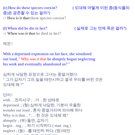
(e) How do these species coexist? ( 도대체 어떻게 이런 종(동식물의
종)은 공존할 수 있는 걸까?)
->
How is it that
these species coexist?
(f) When did he die in fact? ( 실제로 그는 언제 죽은 걸까?)
->
When was it that
he died in fact?
예문>
With a depressed expression on her face, she wondered
out loud, "
Why was it that
he abruptly began neglecting
his work and eventually abandoned us? "
심하게 낙담한 표정으로 그녀는 중얼거렸다.
" 그가 갑자기 그의 일을 태만시하고 결국 우리를 버린 것은
도대체 왜 ?"
단어>
with ....전치사구 ; ..가 ...한 상태로
depressed ; (형) 심하게 낙담한, 기분이 우울한
wonder out loud ; 혼자 중얼거리며 의아해 하다
Why is it that....? ; ...한 것은 도대체 왜?
abruptly ; (부) 돌연, 갑자기
begin ...ing ; ...하기 시작하다 ( start .ing )
neglect ; (동) ...를 태만히 하다, (명) 태만