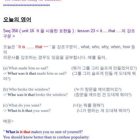
******************************
오늘의 영어
Seq 356 ( unit 16 It 을 사용한 표현들 ) : lesson 23 < it.....that ....의 강조
구문 >
오늘은 '
It is ...... that ~~
' 을 강조구문이 , what, who, why, when, how 등
의
의문사를
강조하는 경우도 있음을 공부합시다. 예를 들어,
(a) What made him so sad? (뭐가 그를 그리 슬프게 만들었어요?)
->
What was it that
made him so sad? (그를 그리 슬프게 만들 게 도대체 뭐
야?)
(b) Who broke the window? (누가 창문을 깨뜨렸어요?)
->
Who was it that
broke the window? (창문을 깨뜨린 건 도대체 뭐야?)
(c) What do you want? (너는 뭐를 원해?)
->
What is it that
you want? (니가 원하는 게 도대체 뭐야?)
예문>
"
What is
it that
makes you so sure of yourself?
You should know better than to confuse popularity