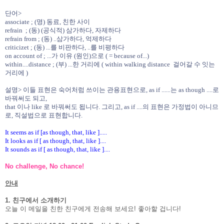
단어>
associate ; (명) 동료, 친한 사이
refrain ; (동) (공식적) 삼가하다, 자제하다
refrain from ; (동) ..삼가하다, 억제하다
criticizet ; (동) ...를 비판하다, ..를 비평하다
on account of ; ...가 이유 (원인)으로 ( = because of...)
within....distance ; (부) ...한 거리에 ( within walking distance 걸어갈 수 잇는
거리에 )
설명> 이들 표현은 숙어처럼 쓰이는 관용표현으로, as if ......는 as though ....로
바꿔써도 되고,
that 이나 like 로 바꿔써도 됩니다. 그리고, as if ....의 표현은 가정법이 아니므
로, 직설법으로 표현합니다.
It seems as if [as though, that, like ].....
It looks as if [ as though, that, like ]....
It sounds as if [ as though, that, like ]....
No challenge, No chance!
안내
1. 친구에서 소개하기
오늘 이 메일을 친한 친구에게 전송해 보세요! 좋아할 겁니다!