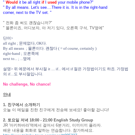
"
Would
it be all right
if
I
used
your mobile phone?"
" By all means. Let's see....There it is. It is in the right-hand
corner, next to the TV set. "
" 전화 좀 써도 괜찮습니까?"
" 몰론이죠, 어디보자, 아 저기 있다, 오른쪽 구석, TV옆에"
단어>
all right ; 문제없다, OK다.
By all means ; 물론이다. 괜찮다 ( = of course, certainly )
right-hand ; 오른쪽에
next to... ; ...옆에
설명> 위 예문에서 부사절 it .... if... 에서 if 절은 가정법이기도 하죠. 가정법
의 if....도 부사절입니다.
No challenge, No chance!
안내
1. 친구에서 소개하기
오늘 이 메일을 친한 친구에게 전송해 보세요! 좋아할 겁니다!
2. 토요일 저녁 18:00 - 21:00 English Study Group
JR '아키하바라'역에서 걸어서 6분거리, 이끼이끼 플라자.
배운 내용을 회화로 말하는 연습합니다. 참가하세요.