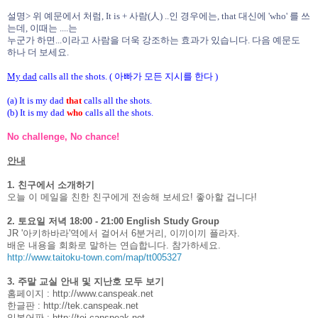
설명> 위 예문에서 처럼, It is + 사람(人) ..인 경우에는, that 대신에 'who' 를 쓰
는데, 이때는 ....는
누군가 하면...이라고 사람을 더욱 강조하는 효과가 있습니다. 다음 예문도
하나 더 보세요.
My dad
calls all the shots. ( 아빠가 모든 지시를 한다 )
(a) It is my dad
that
calls all the shots.
(b) It is my dad
who
calls all the shots.
No challenge, No chance!
안내
1. 친구에서 소개하기
오늘 이 메일을 친한 친구에게 전송해 보세요! 좋아할 겁니다!
2. 토요일 저녁 18:00 - 21:00 English Study Group
JR '아키하바라'역에서 걸어서 6분거리, 이끼이끼 플라자.
배운 내용을 회화로 말하는 연습합니다. 참가하세요.
http://www.taitoku-town.com/map/tt005327
3. 주말 교실 안내 및 지난호 모두 보기
홈페이지 :
http://www.canspeak.net
한글판 :
http://tek.canspeak.net
일본어판 :
http://tej.canspeak.net