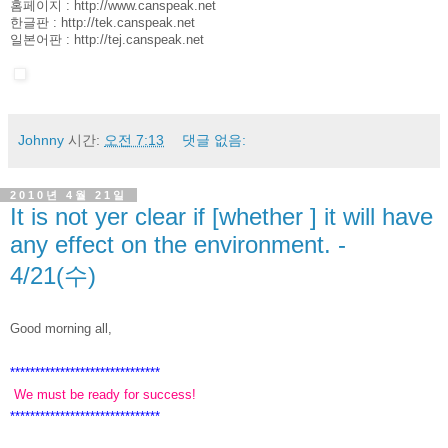
홈페이지 :
http://www.canspeak.net
한글판 :
http://tek.canspeak.net
일본어판 :
http://tej.canspeak.net
Johnny
시간:
오전 7:13
댓글 없음:
2010년 4월 21일
It is not yer clear if [whether ] it will have
any effect on the environment. -
4/21(수)
Good morning all,
******************************
We must be ready for success!
******************************