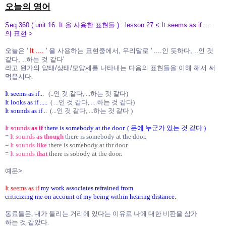
오늘의 영어
Seq 360 ( unit 16 It 을 사용한 표현들 ) : lesson 27 < It seems as if ....
의 표현 >
오늘은 '
It ....
' 을 사용하는 표현중에서, 우리말로 ' ....인 듯하다, ..인 것
같다, ..하는 것 같다'
라고 뭔가의 양태/상태/모양세를 나타내는 다음의 표현들을 이해 해서 써
먹읍시다.
It seems as if...
(..인 것 같다, ...하는 것 같다)
It looks as if .....
( ...인 것 같다, ....하는 것 같다)
It sounds as if ..
(...인 것 같다, ...하는 것 같다 )
It sounds
as if
there is somebody at the door. ( 문에 누군가 있는 것 같다 )
=
It sounds
as though
there is somebody at the door.
=
It sounds
like
there is somebody at thr door.
=
It sounds
that
there is sobody at the door.
예문>
It seems as if
my work associates refrained from
criticizing me on account of my being within hearing distance.
동료들은, 내가 들리는 거리에 있다는 이유로 나에 대한 비판을 삼가
하는 것 같았다.