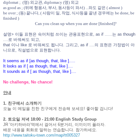
diplomat ; (명) 외교관, diplomacy (명) 외교
as good as ; (뒤에 형용사, 부사, 동사등이 와서) ...와도 같은 ( almost )
be over ; (동) 끝나다, ( 사람이 일, 작업, 식사등을 끝낸 경우에는 be done, be
finished )
Can you clean up when you are done [finished]?
설명> 이들 표현은 숙어처럼 쓰이는 관용표현으로, as if ......는 as though
....로 바꿔써도 되고,
that 이나 like 로 바꿔써도 됩니다. 그리고, as if ....의 표현은 가정법이 아
니므로, 직설법으로 표현합니다.
It seems as if [as though, that, like ].....
It looks as if [ as though, that, like ]....
It sounds as if [ as though, that, like ]....
No challenge, No chance!
안내
1. 친구에서 소개하기
오늘 이 메일을 친한 친구에게 전송해 보세요! 좋아할 겁니다!
2. 토요일 저녁 18:00 - 21:00 English Study Group
JR '아키하바라'역에서 걸어서 6분거리, 이끼이끼 플라자.
배운 내용을 회화로 말하는 연습합니다. 참가하세요.
http://www.taitoku-town.com/map/tt005327