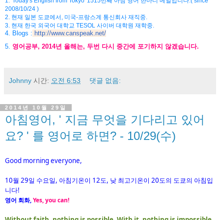
1. 'Today's English from Tokyo' 1515번째 아침 영어 한마디 메일입니다.( since
2008/10/24 )
2. 현재 일본 도쿄에서, 미국-프랑스계 통신회사 재직중.
3. 현재 한국 외국어 대학교 TESOL 사이버 대학원 재학중.
4. Blogs :
http://www.canspeak.net/
5.
영어공부, 2014년 올해는, 두번 다시 중간에 포기하지 않겠습니다.
Johnny
시간:
오전 6:53
댓글 없음:
2014년 10월 29일
아침영어, ' 지금 무엇을 기다리고 있어
요? ' 를 영어로 하면? - 10/29(수)
Good morning everyone,
월
일
요일
아침기온이
도
낮
최고기온이
도의
도쿄의
아침입
10
29
수
,
12
,
20
니다
!
영어
회화
,
Yes, you can!
Without faith, nothing is possible. With it, nothing is impossible.