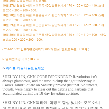
월
일
요일
아침
조깅
10
26
일
5 km.
10월 27일 월요일 아침 복근운동 450. 팔굽혀펴기 170 + 120 + 120 = 410. 스쿼
트 200 + 200 + 200 = 600.
10월 28일 화요일 아침 복근운동 450. 팔굽혀펴기 160 + 120 + 120 = 400. 스쿼
트 200 + 200 + 200 = 600.
10월 29일 수요일 아침 복근운동 450. 팔굽혀펴기 120 + 120 + 120 = 360. 스쿼
트 200 + 200 + 200 = 600.
10월 30일 목요일 아침 복근운동 450. 팔굽혀펴기 130 + 110 + 110 + 100 = 460.
스쿼트 200 + 200 + 200 = 600.
(
2014/10/22 엎드려팔굽혀펴기 200 개 달성.
앞으로 목표 : 250 개
)
내일 아침조깅 목표 ; 10 키로
여러분
->
, 다음 내용도 보세요.
SHELBY LIN, CNN CORRESPONDENT: Revolution isn't
always glamorous, and the trash pickup that got underway in
Cairo's Tahrir Square on Saturday proved just that. Volunteers,
though, were happy to clear out the debris and garbage that
accumulated during the 18-day Egyptian uprising.
SHELBY LIN, CNN
특파원
:
혁명은
항상
빛나는
것은
아니
며
토요일
카이로
타하르
광장에서
쓰레기
줍기가
시작된
것