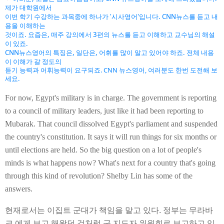
제가 대학원에서
이번 학기 수강하는 과목중에 하나가 '시사영어'입니다. CNN뉴스를 듣고 내
용을 이해하는
것이죠. 요즘은, 매주 강의에서 3편의 뉴스를 듣고 이해하고 교수님의 해설
이 있죠.
CNN뉴스영어의 특징은, 일단은, 어휘를 많이 알고 있어야 하죠. 전체 내용
이 이해가 갈 정도의
듣기 능력과 어휘능력이 요구되죠. CNN 뉴스영어, 여러분도 한번 도전해 보
세요.
For now, Egypt's military is in charge. The government is reporting
to a council of military leaders, just like it had been reporting to
Mubarak. That council dissolved Egypt's parliament and suspended
the country's constitution. It says it will run things for six months or
until elections are held. So the big question on a lot of people's
minds is what happens now? What's next for a country that's going
through this kind of revolution? Shelby Lin has some of the
answers.
현재로서는
이집트
군대가
책임을
맡고
있다
.
정부는
무라바
크
에게
보고
해왔던
것처럼
군
지도자
위원회로
보고하고
있