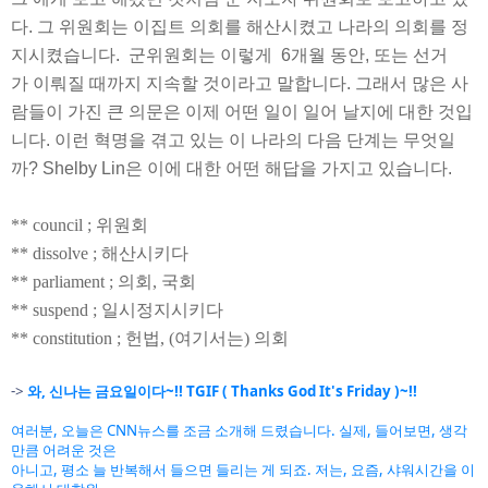
다
.
그
위원회는
이집트
의회를
해산시켰고
나라의
의회를
정
지시켰습니다
.
군위원회는
이렇게
6
개월
동안
,
또는
선거
가
이뤄질
때까지
지속할
것이라고
말합니다
.
그래서
많은
사
람들이
가진
큰
의문은
이제
어떤
일이
일어
날지에
대한
것입
니다
.
이런
혁명을
겪고
있는
이
나라의
다음
단계는
무엇일
까
? Shelby Lin
은
이에
대한
어떤
해답을
가지고
있습니다
.
** council ; 위원회
** dissolve ; 해산시키다
** parliament ; 의회, 국회
** suspend ; 일시정지시키다
** constitution ; 헌법, (여기서는) 의회
->
와, 신나는 금요일이다~!! TGIF ( Thanks God It's Friday )~!!
여러분, 오늘은 CNN뉴스를 조금 소개해 드렸습니다. 실제, 들어보면, 생각
만큼 어려운 것은
아니고, 평소 늘 반복해서 들으면 들리는 게 되죠. 저는, 요즘, 샤워시간을 이