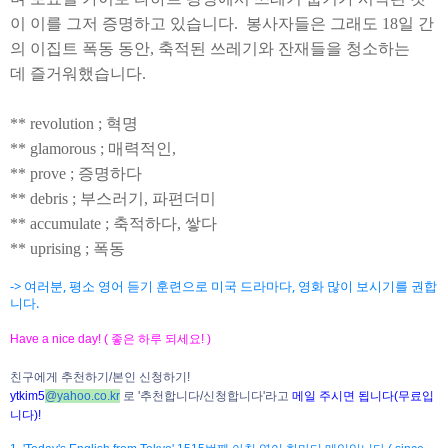
이
이를
그저
증명하고
있습니다
.
봉사자들은
그래도
18
일
간
의
이집트
폭동
동안
,
축적된
쓰레기와
잔재들을
청소하는
데
즐거워했습니다.
** revolution ; 혁명
** glamorous ; 매력적인,
** prove ; 증명하다
** debris ; 부스러기, 파편더미
** accumulate ; 축적하다, 쌓다
** uprising ; 폭동
-> 여러분, 평소 영어 듣기 훈련으로 미국 드라마다, 영화 많이 보시기를 권합
니다.
Have a nice day! ( 좋은 하루 되세요! )
친구에게 추천하기/본인 신청하기!
ytkim5
@
yahoo.co.kr
로 '추천합니다/신청합니다'라고
메일 주시면 됩니다(무료입
니다)!