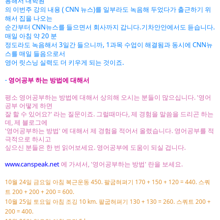
용해서
대학원
의 이번주 강의 내용 ( CNN 뉴스)를 일부라도 녹음해 두었다가 출근하기 위
해서 집을
나오는
순간부터 CNN뉴스를 들으면서 회사까지 갑니다.기차안안에서도 듣습니다.
매일 아침 약 20 분
정도라도 녹음
해서 3일간 들으니까, 1과목 수업이 해결됨과 동시에 CNN뉴
스를 매일 들음으로서
영어 릿스닝 실력도 더 키우게 되는 것이죠.
-
영어공부 하는 방법에 대해서
평소 영어공부하는 방법에 대해서 상의해 오시는 분들이 많으십니다. '영어
공부 어떻게 하면
잘 할 수 있어요?' 라는 질문이죠. 그럴때마다, 제 경험을 말씀을 드리곤 하는
데, 제 블로그에
'영어공부하는 방법' 에 대해서 제 경험을 적어서 올렸습니다. 영어공부를 적
극적으로 하시고
싶으신 분들은 한 번 읽어보세요. 영어공부에 도움이 되실 겁니다.
www.canspeak.net
에 가셔서, '영어공부하는 방법' 란을 보세요.
월
일
요일
아침
스쿼
10
24
금
복근운동 450. 팔굽혀펴기
170 + 150 + 120 = 440.
트
200 + 200 + 200 = 600.
월
일
요일
아침
조깅
팔굽혀펴기
스쿼트
10
25
토
10 km.
130 + 130 = 260.
200 +
200 = 400.