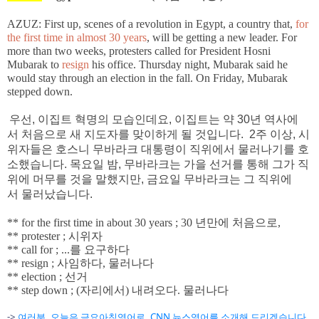
AZUZ:
First up, scenes of a revolution in Egypt, a country that,
for
the first time in almost 30 years
, will be getting a new leader. For
more than two weeks, protesters called for President Hosni
Mubarak to
resign
his office. Thursday night, Mubarak said he
would stay through an election in the fall. On Friday, Mubarak
stepped down.
우선
,
이집트
혁명의
모습인데요
,
이집트는
약
30
년
역사에
서
처음으로
새
지도자를
맞이하게
될
것입니다
. 2
주
이상
,
시
위자들은
호스니
무바라크
대통령이
직위에서
물러나기를
호
소했습니다
.
목요일
밤
,
무바라크는
가을
선거를
통해
그가
직
위에
머무를
것을
말했지만
,
금요일
무바라크는
그
직위에
서
물러났습니다
.
** for the first time in about 30 years ; 30 년만에 처음으로,
** protester ; 시위자
** call for ; ...를 요구하다
** resign ; 사임하다, 물러나다
** election ; 선거
** step down ; (자리에서) 내려오다. 물러나다
여러분
->
, 오늘은 금요아침영어로, CNN 뉴스영어를 소개해 드리겠습니다.