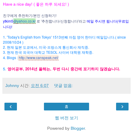
Have a nice day! (
좋은 하루 되세요
! )
친구에게 추천하기
/
본인 신청하기
!
ytkim5
@
yahoo.co.kr
로
'
추천합니다
/
신청합니다
'
라고
메일
주시면
됩니다
(
무료입
니다
)!
1. 'Today's English from Tokyo' 1513
번째 아침 영어 한마디 메일입니다
.( since
2008/10/24 )
2.
현재 일본 도쿄에서
,
미국
-
프랑스계 통신회사 재직중
.
3.
현재 한국 외국어 대학교
TESOL
사이버 대학원 재학중
.
4. Blogs :
http://www.canspeak.net/
5.
영어공부
, 2014
년 올해는
,
두번 다시 중간에 포기하지 않겠습니다
.
Johnny
시간:
오전 6:07
댓글 없음:
‹
›
홈
웹 버전 보기
Powered by
Blogger
.