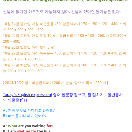
신념이 없다면 아무것도 가능하지 않다
. 신념이 있다면 불가능은 없다.
월
일
요일
아침
스쿼
10
24
금
복근운동 450. 팔굽혀펴기
170 + 150 + 120 = 440.
트
200 + 200 + 200 = 600.
월
일
요일
아침
조깅
팔굽혀펴기
스쿼트
10
25
토
10 km.
130 + 130 = 260.
200 +
200 = 400.
월
일
요일
아침
조깅
10
26
일
5 km.
10월 27일 월요일 아침 복근운동 450. 팔굽혀펴기 170 + 120 + 120 = 410. 스쿼
트 200 + 200 + 200 = 600.
10월 28일 화요일 아침 복근운동 450. 팔굽혀펴기 160 + 120 + 120 = 400. 스쿼
트 200 + 200 + 200 = 600.
(
2014/10/22 엎드려팔굽혀펴기 200 개 달성.
앞으로 목표 : 250 개
)
영어
한문장
잘쓰고
잘
말하기
일반동사
Today's English expression
(
,
;
의
의문문
(9) )
A : 지금 무엇을 기다리고 있어요?
B : 버스를 기다리고 있어요.
A :
What
are you waiting
for
?
B : I am
waiting for
the bus.