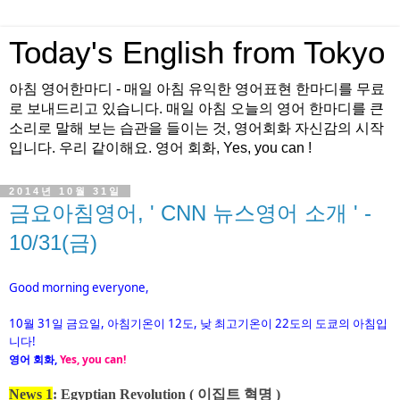
Today's English from Tokyo
아침 영어한마디 - 매일 아침 유익한 영어표현 한마디를 무료
로 보내드리고 있습니다. 매일 아침 오늘의 영어 한마디를 큰
소리로 말해 보는 습관을 들이는 것, 영어회화 자신감의 시작
입니다. 우리 같이해요. 영어 회화, Yes, you can !
2014년 10월 31일
금요아침영어, ' CNN 뉴스영어 소개 ' -
10/31(금)
Good morning everyone,
월
일
요일
아침기온이
도
낮
최고기온이
도의
도쿄의
아침입
10
31
금
,
12
,
22
니다
!
영어
회화
,
Yes, you can!
News 1
:
Egyptian Revolution ( 이집트 혁명 )