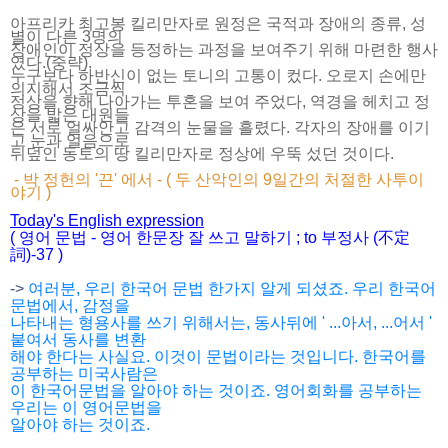
아프리카 최고봉 킬리만자로 원정은 국적과 장애의 종류, 성
별이 다른 3명의
장애인이 정상을 등정하는 과정을 보여주기 위해 마련한 행사
였다.(중략).
누구보다 하반신이 없는 토니의 고통이 컸다. 오로지 손에만
의지해서 조금씩
정상을 향해 나아가는 투혼을 보여 주었다, 역경을 헤치고 정
상을 밟은 대원들
은 서로 얼싸안고 감격의 눈물을 흘렸다. 각자의 장애를 이기
고 눈과 얼음으로
뒤덮인 동토의 땅 킬리만자로 정상에 우뚝 섰던 것이다.
- 박 정헌의 '끈' 에서 - ( 두 산악인의 9일간의 처절한 사투이
야기 )
Today's English expression
( 영어 문법 - 영어 한문장 잘 쓰고 말하기 ; to 부정사 (不定
詞)-37 )
->
여러분, 우리 한국어 문법 한가지 알게 되셨죠. 우리 한국어
문법에서, 감정을
나타내는 형용사를
쓰기 위해서는, 동사뒤에 ' ...아서, ...어서 '
붙여서 동사를 변환
해야 한다는 사실요.
이것이 문법이라는 것입니다. 한국어를
공부하는 미국사람은
이 한국어문법을 알아
야
하는 것이죠. 영어회화를 공부하는
우리는 이 영어문법을
알아야 하는 것이죠.