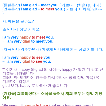
(틀린문장)
I am glad + meet you.
( 기쁘다 + (처음) 만나다 )
(맞는문장)
I am glad +
to meet
you.
( 기쁘다 + (처음) 만나서
)
자, 예문을 볼까요?
또 만나서 정말 기뻐요.
I am very
happy
to meet
you.
= I am very
glad
to meet you.
(처음 만나 악수하면서) 이렇게 만나뵈게 되서 정말 기쁩니다.
I am very
happy
to see
you.
= I am very
glad
to see
you.
** 여기서, happy 와 glad 의 차이는, happy 가 훨씬 더 깊고 큰
기쁨을 나타냅니다.
그러니까, 오랜만에 친구를 다시 만나서 정말 정말 마음깊이
기쁘다는 감정은
glad 보다, happy 로 나타내면 좋습니다.
(건강을) 회복되셨다는 소식을 들어서 저희 모두는 정말 기뻤
어요.
We were all
happy
to hear
that you have recovered.