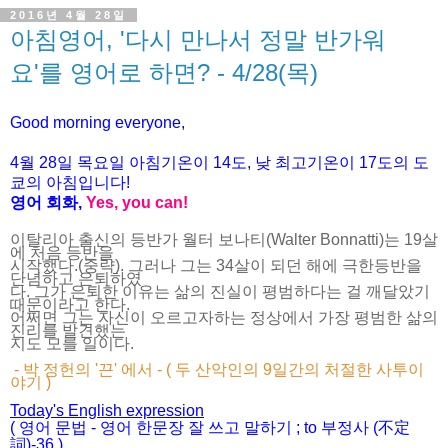
2016년 4월 28일
아침영어, '다시 만나서 정말 반가워
요'를 영어로 하면? - 4/28(목)
Good morning everyone,
4월 28
일 목
요
일 아침기온이 14도, 낮 최고기온이
17도의 도
쿄의 아침입니다!
영어 회화,
Yes, you
can!
이탈리아 출신의 등반가 월터 보나티(Walter Bonnatti)는 19살
에 처음 등반을
시작했다.(중략).
그러나 그는 34살이 되던 해에 극한등반을
단념하고 은퇴하였
다.
그가 은퇴한 이유는 삶의 진실이 평범하다는 걸 깨달았기
때문이라고 한다.
어쩌면 그는 자신이 오르고자하는 정상에서 가장 평범한 삶의
진리를 발견
했는
지도 모를 일이다.
- 박 정헌의 '끈' 에서 - ( 두 산악인의 9일간의 처절한 사투이
야기 )
Today's English expression
( 영어 문법 - 영어 한문장 잘 쓰고 말하기 ; to 부정사 (不定
詞)-36 )