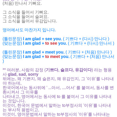
(처음) 만나서 기뻐요.
그 소식을 들어서 기뻐요.
그 소식을 들어서 슬퍼요.
그 소식을 들어서 유감입니다.
영어에서도 마찬가지 입니다.
(틀린문장)
I am glad + see you.
( 기쁘다 + (다시) 만나다 )
(맞는문장)
I am glad +
to see
you.
( 기쁘다 + (다시) 만나서 )
(틀린문장)
I am glad + meet you.
( 기쁘다 + (처음) 만나다 )
(맞는문장)
I am glad +
to meet
you.
( 기쁘다 + (처음) 만나서
)
** 여러분, 사람의 감정 (
기쁘다, 슬프다, 유감이다
) 라는 형용
사
glad, sad, sorry
뒤에는, 왜 기쁜지, 왜 슬픈지, 왜 유감인지, 그 '이유'를 나타내
야 하는데,
한국어에서는 동사뒤에 ' ...아서, ....어서' 를 붙여서, 동사를 변
환시켜서 그 이유를
나타내고,
영어에서는 동사에 to 를 붙여서 그 이유를 나타내
는 것입니다.
이것이, 한국어 문법에서 말하는 to부정사의 '이유'를 나타내
는 부사적 용법이고,
이것이, 영어문법에서 말하는 to부정사의 '이유'를 나타내는