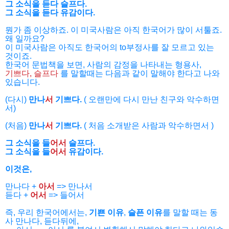
그 소식을 듣다 슬프다.
그 소식을 듣다 유감이다.
뭔가 좀 이상하죠. 이 미국사람은 아직 한국어가 많이 서툴죠.
왜 일까요?
이 미국사람은 아직도 한국어의 to부정사를 잘 모르고 있는
것이죠.
한국어 문법책을 보면, 사람의 감정을 나타내는 형용사,
기쁘다,
슬프다
를 말할때는 다음과 같이 말해야 한다고 나와
있습니다.
(다시)
만나
서
기쁘다.
( 오랜만에 다시 만난 친구와 악수하면
서)
(처음)
만나
서
기쁘다.
( 처음 소개받은 사람과 악수하면서 )
그 소식을 들
어서
슬프다.
그 소식을 들
어서
유감이다.
이것은,
만나다 +
아서
=> 만나서
듣다 +
어서
=> 들어서
즉, 우리 한국어에서는,
기쁜 이유
,
슬픈 이유
를 말할 때는 동
사 만나다, 듣다뒤에,