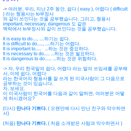
->
여러분, 우리, 지난 2주 동안, 쉽다 ( easy ), 어렵다 ( difficult
) 라는 형용사는 to부정사
와 같이 쓰인다는 것을 공부했습니다. 그리고, 형용사
important, necessary, dangerous 도 같은
맥락에서 to부정사와 같이 쓰인다는 것을 공부했습니다.
It is easy to do....,
....하기는 쉽다.
It is difficult to do
.....,
....하기는 어렵다.
It is
important to.....
...하는 것은 중요하다.
It is necessary to
do.....
...하는 것은 필요하다.
It is dangerous to
do......
...하는 것은 위험하다.
-> 자, 우리 한국말의 쉽다, 어렵다 라는 말의 쓰임새를 공부해
서, 이제 쉽다, 어렵다
라는 한국어의 형용사를 잘 쓰게 된
미국사람이 그 다음으로
공부하는 것이 있습니다.
자, 보세요.
이 미국사람이 한국어를 다음과 같이 말하면, 여러분은 어떻
게 하시겠어요?
(다시)
만나다 기쁘다.
( 오랜만에 다시 만난 친구와 악수하면
서)
(처음)
만나다 기쁘다.
( 처음 소개받은 사람과 악수하면서 )