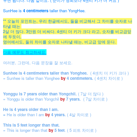
두면 됩니다. 다음 같이요. ( 순이가 영희보다 4센티 키가 더 커요 )
SunHee is
4 centimeters
taller than YongHee.
** 오늘의 포인트는, 우리 한글에서도, 둘을 비교해서 그 차이를 숫자로 나
타낼 때는
2살 더 많다. 3만원 더 비싸다. 4센티 더 키가 크다 라고, 숫자를 비교급앞
에 두듯이,
영어에서도, 둘의 차이를 숫자로 나타낼 때는, 비교급 앞에 둔다.
다음 예문도 참고하세요.
여러분, 그런데, 다음 문장을 잘 보세요.
Sunhee is 4 centimeters taller than Yonghee.
( 4센치 더 키가 크다 )
= Sunhee is taller than Yonghee
by
4 centimeters.
( 4센치 차이로 )
Yonggu is 7 years older than Yongchil.
( 7살 더 많다 )
= Yonggu is older than Yongchil
by
7 years.
( 7살 차이로 )
He is 4 years older than I am.
=
He is older than I am
by
4 years.
( 4살 차이로 )
This is 5 feet longer than that.
= This is longer than that
by
5 feet
.
( 5 피트 차이로 )