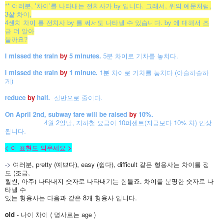
** 여러분, '차이'를 나타내는 전치사가 by 입니다. 그래서, 위의 예문처럼,
3살 차이,
4센치 차이 를 전치사 by 를 써서도 나타낼 수 있습니다. by 에 대해서 조
금 더 알아
볼까요?
I missed the train
by
5 minutes.
5
분 차이로 기차를 놓치다.
I missed the train
by
1 minute.
1분 차이로 기차를 놓치다 (아슬하슬하
게)
reduce
by
half.
절반으로 줄이다.
On April 2nd, subway fare will be raised
by
10%.
4월 2일날, 지하철 요금이 10퍼센트(지금보다 10% 차) 인상
됩니다.
< 이 표현도 외우세요 >
->
여러분, pretty (예쁘다), easy (쉽다), difficult 같은 형용사는 차이를 정
도 (조금,
훨씬, 아주) 나타내지 숫자로 나타내기는 힘들죠. 차이를 분명한 숫자로
나
타낼 수
있는 형용사는 다음과 같은 8개 형용사 입니다.
old
- 나이 차이 ( 명사로는 age )