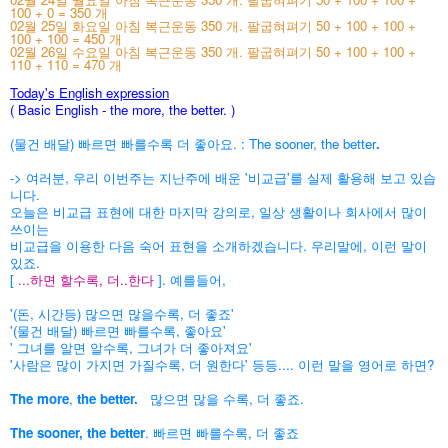
100 + 0 = 350 개
02월 25일 화요일 아침 복근운동 350 개. 팔굽혀펴기 50 + 100 + 100 +
100 + 100 = 450 개
02월 26일 수요일 아침 복근운동 350 개. 팔굽혀펴기 50 + 100 + 100 +
110 + 110 = 470 개
Today's English expression
( Basic English - the more, the better.
)
(물건 배달) 빠르면 빠를수록 더 좋아요. : The sooner, the better
.
-> 여러분, 우리 이번주는 지난주에 배운 '비교급'를 실제 활용해 보고 있습
니다.
오늘은 비교급 표현에 대한 마지막 강의로, 일상 생활이나 회사에서 많이
쓰이는
비교급을 이용한 다음 숙어 표현을 소개하겠습니다. 우리말에, 이런 말이
있죠.
[
...하면 할수록, 더..한다
]. 예를들어,
'(돈, 시간등) 많으면 많을수록, 더 좋죠'
'(물건 배달) 빠르면 빠를수록, 좋아요'
' 그녀를 알면 알수록, 그녀가 더 좋아져요'
'사람은 많이 가지면 가질수록, 더 원한다' 등등.... 이런 말을 영어로 하면?
The more
,
the b
etter.
많으면 많을 수록, 더 좋죠.
The sooner, the better
. 빠르면 빠를수록, 더 좋죠