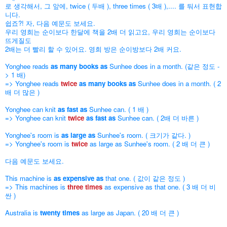
로 생각해서, 그 앞에, twice ( 두배 ), three times ( 3배 ),.... 를 둬서 표현합
니다.
쉽죠?! 자, 다음 예문도 보세요.
우리 영희는 순이보다 한달에 책을 2배 더 읽고요, 우리 영희는 순이보다
뜨게질도
2배는 더 빨리 할 수 있어요. 영희 방은 순이방보다 2배 커요.
Yonghee reads
as many books as
Sunhee does in a month. (같은 정도 -
> 1 배)
=> Yonghee reads
twice
as many books as
Sunhee does in a month. ( 2
배 더 많은 )
Yonghee can knit
as fast as
Sunhee can. ( 1 배 )
=> Yonghee can knit
twice
as fast as
Sunhee can. ( 2배 더 바른 )
Yonghee's room is
as large as
Sunhee's room. ( 크기가 같다. )
=> Yonghee's room is
twice
as large as Sunhee's room. ( 2 배 더 큰 )
다음 예문도 보세요.
This machine is
as expensive as
that one. ( 값이 같은 정도 )
=> This machines is
three times
as expensive as that one. ( 3 배 더 비
싼 )
Australia is
twenty times
as large as Japan. ( 20 배 더 큰 )