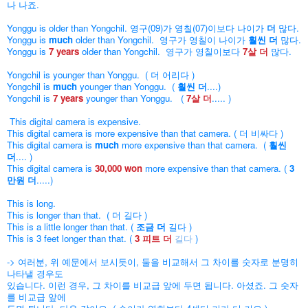
나 나죠.
Yonggu is older than Yongchil. 영구(09)가 영칠(07)이보다 나이가
더
많다.
Yonggu is
much
older than Yongchil. 영구가 영칠이 나이가
훨씬 더
많다.
Yonggu is
7 years
older than Yongchil. 영구가 영칠이보다
7살 더
많다.
Yongchil is younger than Yonggu. ( 더 어리다 )
Yongchil is
much
younger than Yonggu. (
훨씬 더
....)
Yongchil is
7 years
younger than Yonggu. (
7살 더
..... )
This digital camera is expensive.
This digital camera is more expensive than that camera. ( 더 비싸다 )
This digital camera is
much
more expensive than that camera. (
훨씬
더
.... )
This digital camera is
30,000 won
more expensive than that camera. (
3
만원 더
.....)
This is long.
This is longer than that. ( 더 길다 )
This is a little longer than that. (
조금 더
길다
)
This is 3 feet longer than that. (
3 피트 더
길다
)
-> 여러분, 위 예문에서 보시듯이, 둘을 비교해서 그 차이를 숫자로 분명히
나타낼 경우도
있습니다. 이런 경우, 그 차이를 비교급 앞에 두면 됩니다. 아셨죠. 그 숫자
를 비교급 앞에