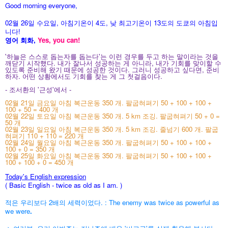
Good morning everyone,
02월 26
일 수
요
일, 아침기온이 4도
, 낮 최고기온이
13도의 도쿄의 아침입
니다!
영어 회화,
Yes, you
can!
'하늘은 스스로 돕는자를 돕는다'는 이런 경우를 두고 하는 말이라는 것을
깨닫기 시작했다. 내가 잘나서 성공하는 게 아니라, 내가 기회를 맞이할 수
있도록 준비해 왔기 때문에 성공한 것이다. 그러니 성공하고 싶다면, 준비
하자. 어떤 상황에서도 기회를 찾는 게 그 첫걸음이다.
- 조서환의 '근성'에서 -
02월 21일 금요일 아침 복근운동 350 개. 팔굽혀펴기 50 + 100 + 100 +
100 + 50 = 400 개
02월 22일 토요일 아침 복근운동 350 개. 5 km 조깅. 팔굽혀펴기 50 + 0 =
50 개
02월 23일 일요일 아침 복근운동 350 개. 5 km 조깅. 줄넘기 600 개. 팔굽
혀펴기 110 + 110 = 220 개
02월 24일 월요일 아침 복근운동 350 개. 팔굽혀펴기 50 + 100 + 100 +
100 + 0 = 350 개
02월 25일 화요일 아침 복근운동 350 개. 팔굽혀펴기 50 + 100 + 100 +
100 + 100 + 0 = 450 개
Today's English expression
( Basic English - twice as old as I am.
)
적은 우리보다 2배의 세력이었다. : The enemy was twice as powerful as
we were
.