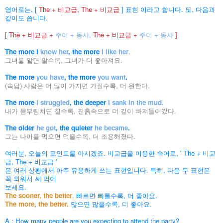
영어로는,
[
The + 비교급, The + 비교급
]
표현 이라고 합니다. 또, 다음과
같이도 씁니다.
[
The + 비교급 +
주어 + 동사,
The + 비교급 +
주어 + 동사
]
The more I
know her
, the more
I like her
.
그녀를 알면 알수록, 그녀가 더 좋아져요.
The more
you have
, the more
you want
.
(속담) 사람은 더 많이 가지면 가질수록, 더 원한다.
The more
I struggled
, the deeper
I sank in the mud.
내가 몸부림치면 칠수록, 진흙속으로 더 깊이 빠져들어갔다.
The older
he got
, the quieter
he became
.
그는 나이를 먹으면 먹을수록, 더 조용해졌다.
여러분, 오늘의 포인트를 아시겠죠. 비교급을 이용한 숙어로, ' The + 비교
급, The + 비교급 '
은 여러 상황에서 아주 유용하게 쓰는 표현입니다. 특히, 다음 두 표현은
꼭 외워서 써 먹어
보세요.
The sooner, the better
.
빠르면 빠를수록, 더 좋아요.
The more, the better.
많으면 많을수록, 더 좋아요.
A : How many people are you expecting to attend the party?