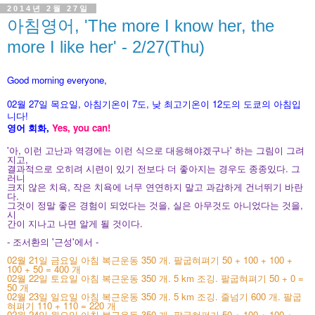
2014년 2월 27일
아침영어, 'The more I know her, the
more I like her' - 2/27(Thu)
Good morning everyone,
02월 27
일 목
요
일, 아침기온이 7도
, 낮 최고기온이
12도의 도쿄의 아침입
니다!
영어 회화,
Yes, you
can!
'아, 이런 고난과 역경에는 이런 식으로 대응해야겠구나' 하는 그림이 그려
지고,
결과적으로 오히려 시련이 있기 전보다 더 좋아지는 경우도 종종있다. 그
러니
크지 않은 치욕, 작은 치욕에 너무 연연하지 말고 과감하게 건너뛰기 바란
다.
그것이 정말 좋은 경험이 되었다는 것을, 실은 아무것도 아니었다는 것을,
시
간이 지나고 나면 알게 될 것이다.
- 조서환의 '근성'에서 -
02월 21일 금요일 아침 복근운동 350 개. 팔굽혀펴기 50 + 100 + 100 +
100 + 50 = 400 개
02월 22일 토요일 아침 복근운동 350 개. 5 km 조깅. 팔굽혀펴기 50 + 0 =
50 개
02월 23일 일요일 아침 복근운동 350 개. 5 km 조깅. 줄넘기 600 개. 팔굽
혀펴기 110 + 110 = 220 개
02월 24일 월요일 아침 복근운동 350 개. 팔굽혀펴기 50 + 100 + 100 +