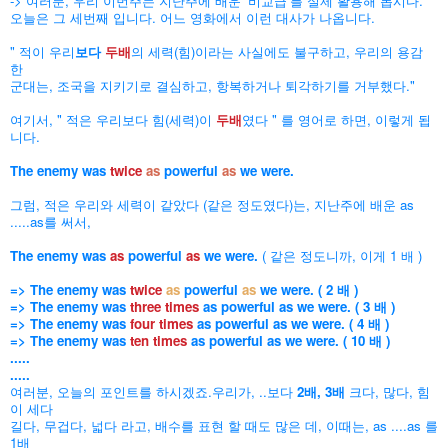
-> 여러분, 우리 이번주는 지난주에 배운 '비교급'를 실제 활용해 봅시다.
오늘은 그 세번째
입니다. 어느 영화에서 이런 대사가 나옵니다.
" 적이 우리
보다
두배
의 세력(힘)이라는 사실에도 불구하고, 우리의 용감
한
군대는, 조국을 지키기로 결심하고, 항복하거나 퇴각하기를 거부했다."
여기서, " 적은 우리보다 힘(세력)이
두배
였다 " 를 영어로 하면, 이렇게 됩
니다.
The enemy was
twice
as
powerful
as
we were.
그럼, 적은 우리와 세력이 같았다 (같은 정도였다)는, 지난주에 배운 as
.....as를 써서,
The enemy was
as
powerful
as
we were.
( 같은 정도니까, 이게 1 배 )
=> The enemy was
twice
as
powerful
as
we were. ( 2 배 )
=> The enemy was
three times
as powerful as we were. ( 3 배 )
=> The enemy was
four times
as powerful as we were. ( 4 배 )
=> The enemy was
ten times
as powerful as we were. ( 10 배 )
.....
.....
여러분, 오늘의 포인트를 하시겠죠.우리가, ..보다
2배, 3배
크다, 많다, 힘
이 세다
길다, 무겁다, 넓다 라고, 배수를 표현 할 때도 많은 데, 이때는, as ....as 를
1배