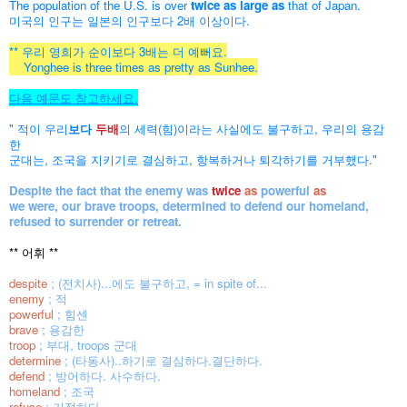
The population of the U.S. is over
twice as large as
that of Japan.
미국의 인구는 일본의 인구보다 2배 이상이다.
** 우리 영희가 순이보다 3배는 더 예뻐요.
Yonghee is three times as pretty as Sunhee.
다음 예문도 참고하세요.
" 적이 우리
보다
두배
의 세력(힘)이라는 사실에도 불구하고, 우리의 용감
한
군대는, 조국을 지키기로 결심하고, 항복하거나 퇴각하기를 거부했다."
Despite the fact that the enemy was
twice
as
powerful
as
we were,
our brave troops, determined to defend our homeland,
refused to
surrender or retreat.
** 어휘 **
despite
; (전치사)...에도 불구하고, = in spite of...
enemy
; 적
powerful
; 힘센
brave
; 용감한
troop
; 부대, troops 군대
determine
; (타동사)..하기로 결심하다.결단하다.
defend
; 방어하다. 사수하다.
homeland
; 조국
refuse
; 거절하다