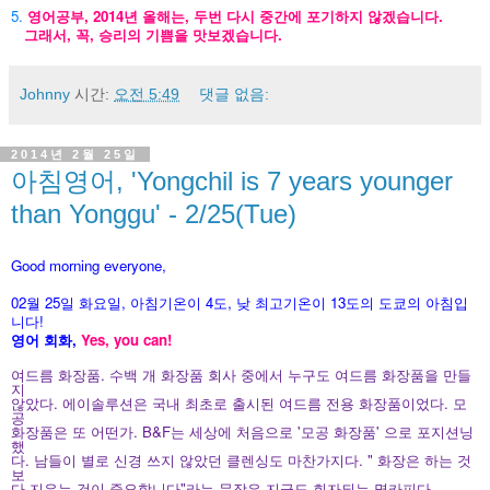
5.
영어공부, 2014년 올해는, 두번 다시 중간에 포기하지 않겠습니다.
그래서, 꼭, 승리의 기쁨을 맛보겠습니다.
Johnny
시간:
오전 5:49
댓글 없음:
2014년 2월 25일
아침영어, 'Yongchil is 7 years younger
than Yonggu' - 2/25(Tue)
Good morning everyone,
02월 25
일 화
요
일, 아침기온이 4도
, 낮 최고기온이
13도의 도쿄의 아침입
니다!
영어 회화,
Yes, you
can!
여드름 화장품. 수백 개 화장품 회사 중에서 누구도 여드름 화장품을 만들
지
않았다. 에이솔루션은 국내 최초로 출시된 여드름 전용 화장품이었다. 모
공
화장품은 또 어떤가. B&F는 세상에 처음으로 '모공 화장품' 으로 포지션닝
했
다. 남들이 별로 신경 쓰지 않았던 클렌싱도 마찬가지다. " 화장은 하는
것
보
다 지우는 것이 중요합니다"라는 문장은 지금도 회자되는 몇카피다.