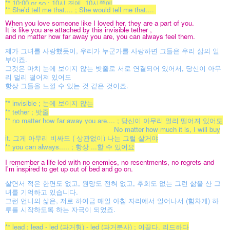
** 10:00 or so ; 10시 경에, 10시쯤에
** She'd tell me that.... ; She would tell me that....
When you love someone like I loved her, they are a part of you.
It is like you are attached by this invisible tether ,
and no matter how far away you are, you can always feel them.
제가 그녀를 사랑했듯이, 우리가 누군가를 사랑하면 그들은 우리 삶의 일
부이죠.
그것은 마치 눈에 보이지 않는 밧줄로 서로 연결되어 있어서, 당신이 아무
리 멀리 떨어져 있어도
항상
그들을 느낄 수 있는 것 같은 것이죠.
** invisible ; 눈에 보이지 않는
** tether ; 밧줄
** no matter how far away you are.... ; 당신이 아무리 멀리 떨어져 있어도
No matter how much it is, I will buy
it. 그게 아무리 비싸도 ( 상관없이) 나는 그럴 살거야
** you can always..... ; 항상 ...할 수 있어요
I remember a life led with no enemies, no resentments, no regrets and
I'm inspired to get up out of bed and go on.
살면서 적은 한면도 없고, 원망도 전혀 없고, 후회도 없는 그런 삶을 산 그
녀를 기억하고 있습니다.
그런 언니의 삶은, 저로 하여금 매일 아침 자리에서 일어나서 (힘차게) 하
루를 시작하도록 하는 자극이 되었죠.
** lead ; lead - led (과거형) - led (과거분사) ; 이끌다. 리드하다