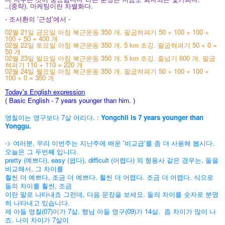
..(중략). 마케팅이란 차별화다.
- 조서환의 '근성'에서 -
02월 21일 금요일 아침 복근운동 350 개. 팔굽혀펴기 50 + 100 + 100 +
100 + 50 = 400 개
02월 22일 토요일 아침 복근운동 350 개. 5 km 조깅. 팔굽혀펴기 50 + 0 =
50 개
02월 23일 일요일 아침 복근운동 350 개. 5 km 조깅. 줄넘기 600 개. 팔굽
혀펴기 110 + 110 = 220 개
02월 24일 월요일 아침 복근운동 350 개. 팔굽혀펴기 50 + 100 + 100 +
100 + 0 = 350 개
Today's English expression
( Basic English - 7 years younger than him.
)
영칠이는 영구보다 7살 어리다. :
Yongchil is 7 years younger than
Yonggu
.
-> 여러분, 우리 이번주는 지난주에 배운 '비교급'를 좀 더 사용해 봅시다.
오늘은 그 두번째 입니다.
pretty (예쁘다), easy (쉽다), difficult (어렵다) 의 형용사 같은 경우는, 둘을
비교해서, 그 차이를
훨씬 더 예쁘다, 조금 더 예쁘다. 훨씬 더 어렵다. 조금 더 어렵다. 식으로
둘의 차이를 훨씬, 조금
이란 말로 나타내죠 그런데, 다음 문장을 보세요. 둘의 차이를 숫자로 분명
히 나타내고 있습니다.
제 아들 영칠(07)이가 7살. 형님 아들 영구(09)가 14살. 좀 차이가 많이 나
죠. 나이 차이가 7살이