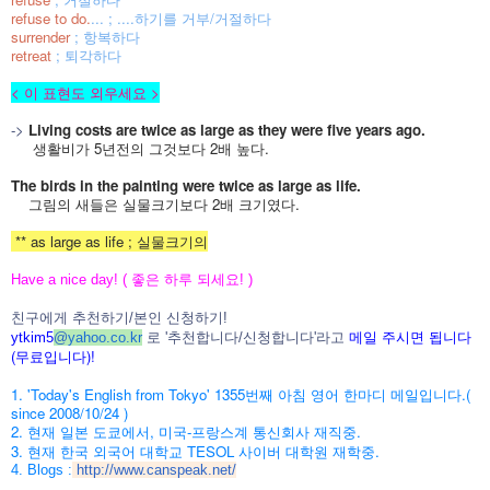
refuse to do.
... ; ....하기를 거부/거절하다
surrender
; 항복하다
retreat
; 퇴각하다
< 이 표현도 외우세요 >
->
Living costs are twice as large as they were five years ago.
생활비가 5년전의 그것보다 2배 높다.
The birds in the painting were twice as large as life.
그림의 새들은 실물크기보다 2배 크기였다.
** as large as life ; 실물크기의
Have a nice day! ( 좋은 하루 되세요! )
친구에게 추천하기/본인 신청하기!
메일 주시면 됩니다
ytkim5
@
yahoo.co.kr
로 '추천합니다/신청합니다'라고
(무료입니다)!
1. 'Today's English from Tokyo' 1355번째 아침 영어 한마디 메일입니다.(
since 2008/10/24 )
2. 현재 일본 도쿄에서, 미국-프랑스계 통신회사 재직중.
3. 현재 한국 외국어 대학교 TESOL 사이버 대학원 재학중.
4. Blogs :
http://www.canspeak.net/