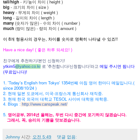
tall/
high
- 키/높이 차이 ( height )
big
- 크기의 차이 ( size )
heavy
- 무게의 차이 ( weight )
long
- 길이의 차이 ( length )
many
(숫자가 많은) - 수의 차이 ( number )
much
(량이 많은) - 량의 차이 ( amount )
이 8개 형용사의 경우는, 차이를 숫자로 명확히 나타낼 수 있죠!!
Have a nice day! ( 좋은 하루 되세요! )
친구에게 추천하기/본인 신청하기!
메일 주시면 됩니다
ytkim5
@
yahoo.co.kr
로 '추천합니다/신청합니다'라고
(무료입니다)!
1. 'Today's English from Tokyo' 1354번째 아침 영어 한마디 메일입니다.(
since 2008/10/24 )
2. 현재 일본 도쿄에서, 미국-프랑스계 통신회사 재직중.
3. 현재 한국 외국어 대학교 TESOL 사이버 대학원 재학중.
4. Blogs :
http://www.canspeak.net/
5.
영어공부, 2014년 올해는, 두번 다시 중간에 포기하지 않겠습니다.
그래서, 꼭, 승리의 기쁨을 맛보겠습니다.
Johnny
시간:
오전 5:49
댓글 없음: