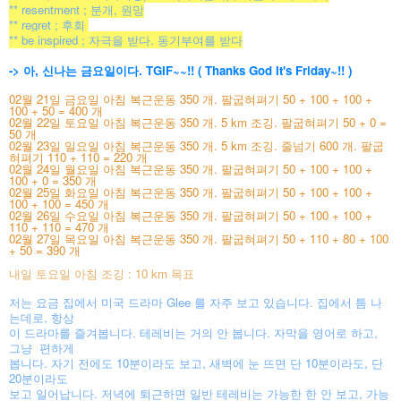
** resentment ; 분개, 원망
** regret ; 후회
** be inspired ; 자극을 받다. 동기부여를 받다
-> 아, 신나는 금요일이다. TGIF~~!! ( Thanks God It's Friday~!! )
02월 21일 금요일 아침 복근운동 350 개. 팔굽혀펴기 50 + 100 + 100 +
100 + 50 = 400 개
02월 22일 토요일 아침 복근운동 350 개. 5 km 조깅. 팔굽혀펴기 50 + 0 =
50 개
02월 23일 일요일 아침 복근운동 350 개. 5 km 조깅. 줄넘기 600 개. 팔굽
혀펴기 110 + 110 = 220 개
02월 24일 월요일 아침 복근운동 350 개. 팔굽혀펴기 50 + 100 + 100 +
100 + 0 = 350 개
02월 25일 화요일 아침 복근운동 350 개. 팔굽혀펴기 50 + 100 + 100 +
100 + 100 = 450 개
02월 26일 수요일 아침 복근운동 350 개. 팔굽혀펴기 50 + 100 + 100 +
110 + 110 = 470 개
02월 27일 목요일 아침 복근운동 350 개. 팔굽혀펴기 50 + 110 + 80 + 100
+ 50 = 390 개
내일 토요일 아침 조깅 : 10 km 목표
저는 요금 집에서 미국 드라마 Glee 를 자주 보고 있습니다. 집에서 틈 나
는데로, 항상
이 드라마를 즐겨봅니다. 테레비는 거의 안 봅니다. 자막을 영어로 하고,
그냥 편하게
봅니다. 자기 전에도 10분이라도 보고, 새벽에 눈 뜨면 단 10분이라도, 단
20분이라도
보고 일어납니다. 저녁에 퇴근하면 일반 테레비는 가능한 한 안 보고, 가능