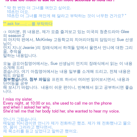
" 딱 한 번만 더 그녀를 껴안고 싶어요.
10초만 더요.
10초만 더 그녀를 껴안게 해 달라고 부탁하는 것이 너무한 건가요? "
** ask for.....; ...를 부탁하다
-> 여러분, 위 내용은, 제가 요즘 즐겨보고 있는 미국의 청춘드라마 Glee
의 season 2
의 마지막 편에서, McKinley 고등학교의 치어리더팀의 담임이신 Sue 선생
님이,
언지 지니( Jeanie )의 장래식에서 하객들 앞에서 울면서 언니에 대한 그리
움, 추억을
말하는
내용입니다.
오늘 금요아침영어에서는, Sue 선생님이 언지의 장래식에서 읽는 이 내용
소개해
드리
겠습니다. 여기
아침영어에서는 내용 일부를 소개해 드리고, 전체 내용은
워드 파일로
첨부했습니다.
첨부 파일
을 프린트 하셔서 여러번 읽어보시면서, 내용과
단어등을 공부
해 보시기 바랍니다. 내용이 쉬운 편이니, 반복해서 읽고 공부하시면 좋습
니다.
I miss my sister.
Every night, at 10:00 or so, she used to call me on the phone
and when I asked her why.
She'd tell me that her body told her, she wanted to hear my voice.
언니가 그립습니다.
매일밤 10시경이면 언니가 제가 전화하곤 했죠. 제가 왜 전화했냐고 물으
면, 몸이 그러라고 했다면서,
제 목소리를 듣고 싶었다고 말하곤 했어요.