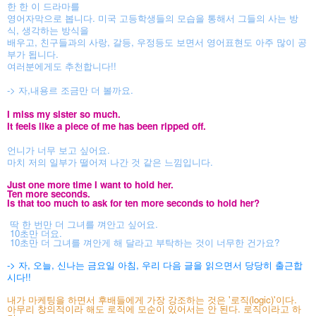
한 한 이 드라마를
영어
자막으로 봅니다. 미국 고등학생들의 모습을 통해서 그들의 사는 방
식, 생각하는 방식을
배우고,
친구들과의 사랑, 갈등, 우정등도 보면서
영어표현도 아주 많이 공
부가 됩니다.
여러분에게도 추천합니다!!
-> 자,내용르 조금만 더 볼까요.
I miss my sister so much.
It feels like a piece of me has been ripped off.
언니가 너무 보고 싶어요.
마치 저의 일부가 떨어져 나간 것 같은 느낌입니다.
Just one more time I want to hold her.
Ten more seconds.
Is that too much to ask for ten more seconds to hold her?
딱 한 번만 더 그녀를 껴안고 싶어요.
10초만 더요.
10초만 더 그녀를 껴안게 해 달라고 부탁하는 것이 너무한 건가요?
-> 자, 오늘, 신나는 금요일 아침, 우리 다음 글을 읽으면서 당당히 출근합
시다!!
내가 마케팅을 하면서 후배들에게 가장 강조하는 것은 '로직(logic)'이다.
아무리 창의적이라 해도 로직에 모순이 있어서는 안 된다. 로직이라고 하