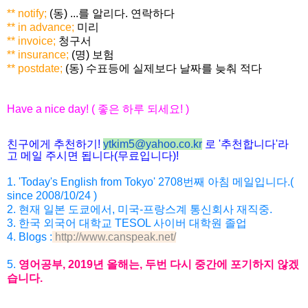
** notify;
(동) ...를 알리다. 연락하다
** in advance;
미리
** invoice;
청구서
** insurance;
(명) 보험
** postdate;
(동) 수표등에 실제보다 날짜를 늦춰 적다
Have a nice day! (
좋은
하루
되세요
! )
친구에게 추천하기
!
ytkim5@yahoo.co.kr
로
'
추천합니다
'
라
고 메일
주시면
됩니다
(
무료입니다
)!
1. 'Today's English from Tokyo' 2708
번째
아침
메일입니다
.(
since 2008/10/24 )
2.
현재
일본
도쿄에서
,
미국
-
프랑스계
통신회사
재직
중
.
3. 한국 외국어 대학교 TESOL 사이버 대학원 졸업
4. Blogs :
http://www.canspeak.net/
5
.
영어공부
, 2019
년
올해는
,
두번
다시
중간에
포기하지
않겠
습니
다
.