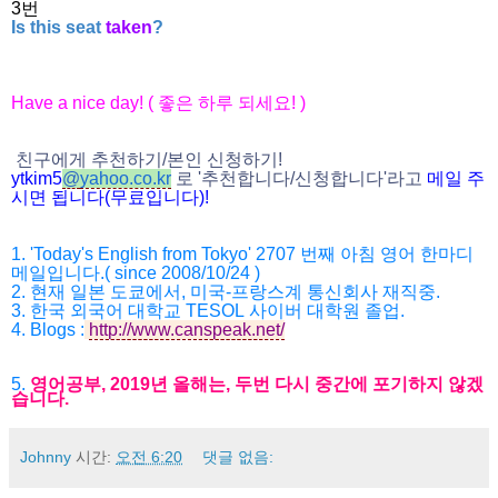
3번
Is this seat
taken
?
Have a nice day! (
좋은 하루 되세요
! )
친구에게 추천하기
/
본인 신청하기
!
ytkim5
@
yahoo.co.kr
로
'
추천합니다
/
신청
합니다
'
라고
메일
주
시면
됩니다
(
무료입니다
)!
1. 'Today's English from Tokyo' 2707
번째 아침 영어 한마디
메일입니다
.( since 2008/10/24 )
2.
현재 일본 도쿄에서
,
미국
-
프랑스계 통신회사 재직중
.
3.
한국 외국어 대학교
TESOL
사이버 대학원 졸업
.
4.
Blogs :
http://www.canspeak.net/
5.
영어공부
, 2019
년 올해는
,
두번 다시 중간에 포기하지 않겠
습니다
.
Johnny
시간:
오전 6:20
댓글 없음: