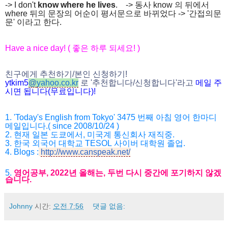
-> I don't
know
where he lives
. -> 동사 know 의 뒤에서
where 뒤의 문장의 어순이 평서문으로 바뀌었다 -> '간접의문
문' 이라고 한다.
Have a nice day! (
좋은 하루 되세요
! )
친구에게 추천하기
/
본인 신청하기
!
ytkim5
@
yahoo.co.kr
로
'
추천합니다
/
신청
합니다
'
라고
메일
주
시면
됩니다
(
무료입니다
)!
1. 'Today's English from Tokyo' 3475
번째 아침 영어 한마디
메일입니다
.( since 2008/10/24 )
2.
현재 일본 도쿄에서
,
미국계 통신회사 재직중
.
3. 한국
외국어 대학교
TESOL
사이버 대학원 졸업
.
4.
Blogs :
http://www.canspeak.net/
5.
영어공부
, 2022
년 올해는
,
두번 다시 중간에 포기하지 않겠
습니다
.
Johnny
시간:
오전 7:56
댓글 없음: