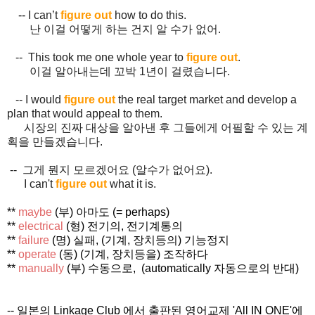
--
I can’t
figure out
how to do this.
난 이걸 어떻게 하는 건지 알 수가 없어.
-- This took me one whole year to
figure out
.
이걸 알아내는데 꼬박 1년이 걸렸습니다.
-- I would
figure out
the real target market and develop a
plan that would appeal to them.
시장의 진짜 대상을 알아낸 후 그들에게 어필할 수 있는 계
획을 만들겠습니다.
-- 그게 뭔지 모르겠어요 (알수가 없어요).
I can't
figure out
what it is.
**
maybe
(부) 아마도 (= perhaps)
**
electrical
(형) 전기의, 전기계통의
**
failure
(명) 실패, (기계, 장치등의) 기능정지
**
operate
(동) (기계, 장치등을) 조작하다
**
manually
(부) 수동으로, (automatically 자동으로의 반대)
-- 일본의 Linkage Club 에서 출판된 영어교제 'All IN ONE'에