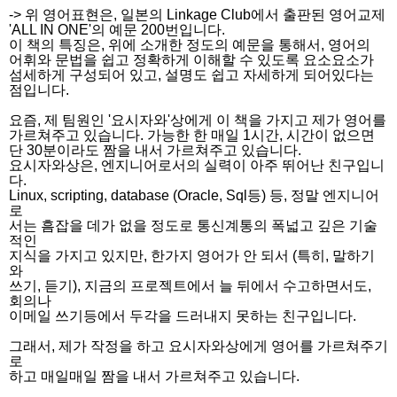
-> 위 영어표현은, 일본의 Linkage Club에서 출판된 영어교제
'ALL IN ONE'의 예문 200번입니다.
이 책의 특징은, 위에 소개한 정도의 예문을 통해서, 영어의
어휘와 문법을 쉽고 정확하게 이해할 수 있도록 요소요소가
섬세하게 구성되어 있고, 설명도 쉽고 자세하게 되어있다는
점입니다.
요즘, 제 팀원인 '요시자와'상에게 이 책을 가지고 제가 영어를
가르쳐주고 있습니다. 가능한 한 매일 1시간, 시간이 없으면
단 30분이라도 짬을 내서 가르쳐주고 있습니다.
요시자와상은, 엔지니어로서의 실력이 아주 뛰어난 친구입니
다.
Linux, scripting, database (Oracle, Sql등) 등, 정말 엔지니어
로
서는 흠잡을 데가 없을 정도로 통신계통의 폭넓고 깊은 기술
적인
지식을 가지고 있지만, 한가지 영어가 안 되서 (특히, 말하기
와
쓰기, 듣기), 지금의 프로젝트에서 늘 뒤에서 수고하면서도,
회의나
이메일 쓰기등에서 두각을 드러내지 못하는 친구입니다.
그래서, 제가 작정을 하고 요시자와상에게 영어를 가르쳐주기
로
하고 매일매일 짬을 내서 가르쳐주고 있습니다.