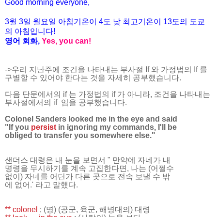
Good morning everyone,
3월
3
일
월
요일 아침기온이
4
도 낮 최고기온이
13
도의 도쿄
의 아침입니다
!
영어 회화
,
Yes, you can!
->우리 지난주에 조건을 나타내는 부사절 If 와 가정법의 If 를
구별할 수 있어야 한다는 것을 자세히 공부했습니다.
다음 단문에서의 if 는 가정법의 if 가 아니라, 조건을 나타내는
부사절에서의 if 임을 공부했습니다.
Colonel Sanders looked me in the eye and said
"
If
you
persist
in ignoring my commands, I'll be
obliged to transfer you somewhere else."
샌더스 대령은 내 눈을 보면서 " 만약에 자네
가 내
명령을 무시하기를 계속 고집한다면, 나는 (어쩔
수
없이) 자네를 어딘가 다른 곳으로 전속 보낼 수 밖
에 없어.'
라고 말했다.
** colonel
; (명) (공군, 육군, 해병대의) 대령