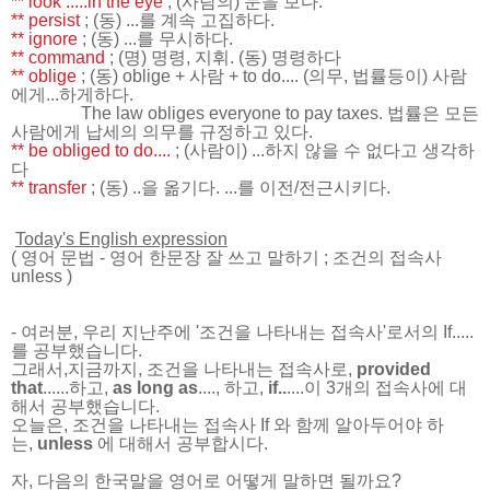
** look .....in the eye
; (사람의) 눈을 보다.
** persist
; (동) ...를 계속 고집하다.
** ignore
; (동) ...를 무시하다.
** command
; (명) 명령, 지휘. (동) 명령하다
** oblige
; (동) oblige + 사람 + to do.... (의무, 법률등이) 사람
에게...하게하다.
The law obliges everyone to pay taxes. 법률은 모든
사람에게 납세의 의무를 규정하고 있다.
** be obliged to do....
; (사람이) ...하지 않을 수 없다고 생각하
다
** transfer
; (동) ..을 옮기다. ...를 이전/전근시키다.
Today's English expression
(
영어 문법
-
영어 한문장 잘 쓰고 말하기
; 조건의 접속사
unless
)
- 여러분, 우리 지난주에 '조건을 나타내는 접속사'로서의 If.....
를 공부했습니다.
그래서,지금까지, 조건을 나타내는 접속사로,
provided
that
......하고,
as long as
...., 하고,
if..
....이 3개의 접속사에 대
해서 공부했습니다.
오늘은, 조건을 나타내는 접속사 If 와 함께 알아두어야 하
는,
unless
에 대해서 공부합시다.
자, 다음의 한국말을 영어로 어떻게 말하면 될까요?