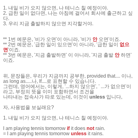
1. 내일 비가 오지 않으면, 나 테니스 칠 예정이야.
2. 급한 일이 없다면, 나는 아침에 걸어서 회사에 출근하고 싶
다.
3. 우리 지금 출발하지 않으면 지각할거야.
** 1번 예문은, '비가 오면'이 아니라, '비가
안
오면'이죠.
** 2번 예문은, '급한 일이 있으면'이 아니라, '급한 일이
없으
면
'이죠.
** 3번 예문은, '지금 출발하면' 이 아니라, '지금 출발
안
하면
'
이죠.
위, 문장들은, 우리가 지금까지 공부한, provided that.... 이나,
as long as.....나, If....로 표현할 수 있습니다.
그런데, 영어에서는, 이렇게, '...하지 않으면', ' ...가 없으면'이
라고, 부정의 뜻을 이미 포함하면서 조건을
나타내는 접속사가 따로 있는데, 이것이
unless
입니다,
자
, 사용법을 보실래요?
1. 내일 비가 오지 않으면, 나 테니스 칠 예정이야.
I am playing tennis tomorrow
if
it does
not
rain.
=
I am playing tennis tomorrow
unless
it rains.