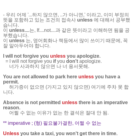
- 우리 어제 '...하지 않으면, ..가 아니면,' 이라고, 이미 부정의
뜻을 포함하고 있는 조건의 접속사
unless
에 대해서 공부했
습니다.
이
unless....
는, If....not....과 같은 뜻이라고 이해하면 됨을 공
부했습니다.
이
unless
는, 영어회화나 책등에서 많이 쓰이기 때문에, 꼭
잘 알아두어야 합니다.
I will not forgive you
unless
you apologize.
= I will not forgive you
if
you
don't
apologize.
너가 사과하지 않으면 나 너 용서못해.
You are not allowed to park here
unless
you have a
permit.
허가증이 없으면 (가지고 있지 않으면) 여기에 주차 못 합
니다.
Absence is not permitted
unless
there is an imperative
reason.
어쩔 수 없는 이유가 없는 한 결석은 절대 안 됨.
** imperative ; (형) 필요불가결한, 어쩔 수 없는
Unless
you take a taxi, you won't get there in time.