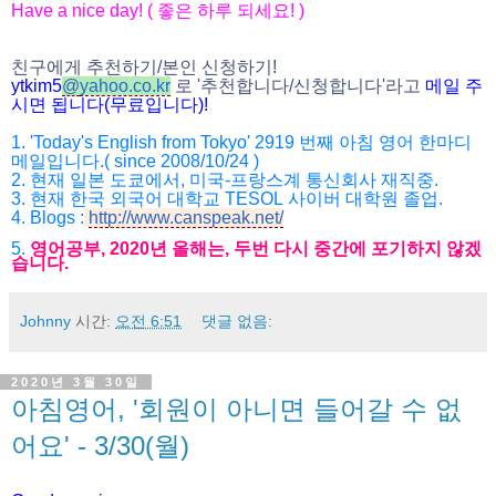
Have a nice day! (
좋은 하루 되세요
! )
친구에게 추천하기
/
본인 신청하기
!
ytkim5
@
yahoo.co.kr
로
'
추천합니다
/
신청합니다
'
라고
메일
주
시면
됩니다
(
무료입니다
)!
1. 'Today's English from Tokyo' 2919
번째 아침 영어 한마디
메일입니다
.( since 2008/10/24 )
2.
현재 일본 도쿄에서
,
미국
-
프랑스계 통신회사 재직중
.
3.
현재 한국 외국어 대학교
TESOL
사이버 대학원 졸업
.
4. Blogs :
http://www.canspeak.net/
5.
영어공부
, 2020
년 올해는
,
두번 다시 중간에 포기하지 않겠
습니다
.
Johnny
시간:
오전 6:51
댓글 없음:
2020년 3월 30일
아침영어, '회원이 아니면 들어갈 수 없
어요' - 3/30(월)