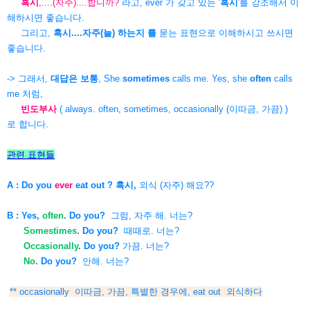
혹시
,....(자주)....합니까?
라고, ever 가 갖고 있는 '
혹시
'를 강조해서 이
해하시면 좋습니다.
그리고,
혹시....자주(늘) 하는지 를
묻는 표현으로 이해하시고 쓰시면
좋습니다.
-> 그래서,
대답은 보통
, She
sometimes
calls me. Yes, she
often
calls
me 처럼,
빈도부사
( always. often, sometimes, occasionally (이따금, 가끔) )
로 합니다.
관련 표현들
A : Do you
ever
eat out ?
혹시,
외식 (자주) 해요??
B : Yes,
often
. Do you?
그럼, 자주 해. 너는?
Somestimes
. Do you?
때때로. 너는?
Occasionally
. Do you?
가끔. 너는?
No
. Do you?
안해. 너는?
** occasionally 이따금, 가끔, 특별한 경우에, eat out 외식하다