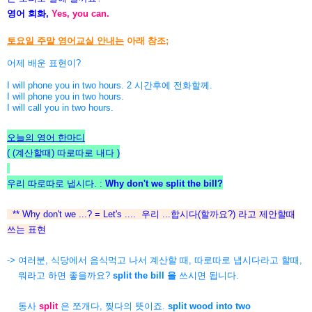
영어 회화,
Yes, you can.
토요일 주말 영어교실 안내는
아래 참조;
어제 배운 표현이?
I will phone you in two hours. 2 시간후에 전화할께.
I will phone you in two hours.
I will call you in two hours.
오늘의 영어 한마디
( (계산할때) 따로따로 내다
)
우리 따로따로 냅시다. :
Why don't we split the bill?
** Why don't we ...? = Let's .... 우리 ...합시다(할까요?) 라고 제안할때
쓰는 표현
-> 여러분, 식당에서 음식먹고 나서 계산할 때, 따로따로 냅시다라고 할때,
뭐라고 하면 좋을까요?
split the bill 을
쓰시면 됩니다.
동사
split
은 쪼개다, 찢다의 뜻이죠.
split wood into two