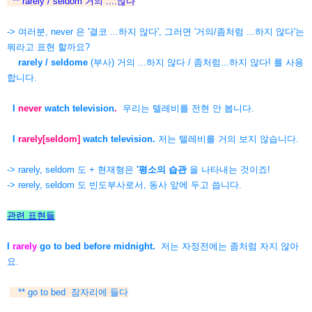
** rarely / seldom 거의 ....않다
-> 여러분, never 은 '결코 ...하지 않다', 그러면 '거의/좀처럼 ...하지 않다'는
뭐라고 표현 할까요?
rarely / seldome
(부사) 거의 ...하지 않다 / 좀처럼...하지 않다! 를 사용
합니다.
I
never
watch television
.
우리는 텔레비를 전현 안 봅니다.
I
rarely[seldom]
watch television.
저는 텔레비를 거의 보지 않습니다.
-> rarely, seldom 도 + 현재형은
'평소의 습관
을 나타내는 것이죠!
-> rerely, seldom 도 빈도부사로서, 동사 앞에 두고 씁니다.
관련 표현들
I
rarely
go to bed before midnight.
저는 자정전에는 좀처럼 자지 않아
요.
** go to bed 잠자리에 들다