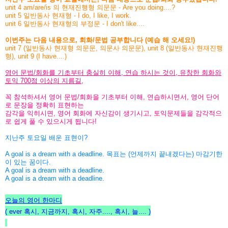
unit 4 am/are/is 의 현재진행형 의문문 - Are you doing....?
unit 5 일반동사 현재형 - I do, I like, I work.
unit 6 일반동사 현재형의 부정문 - I don't like....
이번주는 다음 내용으로, 회화/문법 공부합니다 (예습 해 오세요!)
unit 7 (일반동사 현재형 의문문, 의문사 의문문), unit 8 (일반동사 현재진행
형), unit 9 (I have....)
영어 문법/회화를 기초부터 충실히 이해, 연습 하시는 것이, 유창한 회화와
토익 700점 이상의 지름길,
꼭 참석하셔서 영어 문법/회화을 기초부터 이해, 연습하시면서, 영어 단어
로 문장을 정확히 표현하는
감각을 익히시면,
영어 회화에 자신감이 생기시고, 토익문제들을 감각적으
로 쉽게 풀 수 있으시게 됩니다!
지난주 토요일 배운 표현이?
A goal is a dream with a deadline. 목표는 (언제까지 끝내겠다는) 마감기한
이 있는 꿈이다.
A goal is a dream with a deadline.
A goal is a dream with a deadline.
오늘의 영어 한마디
( ever 혹시, 지금까지, 혹시, 자주...., 혹시, 늘....
)