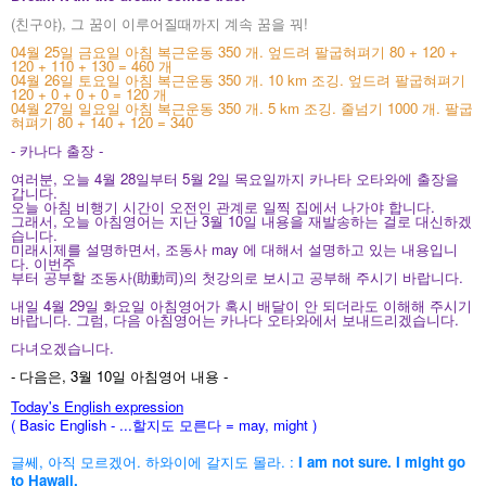
(친구야), 그 꿈이 이루어질때까지 계속 꿈을 꿔!
04월 25일 금요일 아침 복근운동 350 개. 엎드려 팔굽혀펴기 80 + 120 +
120 + 110 + 130 = 460 개
04월 26일 토요일 아침 복근운동 350 개. 10 km 조깅. 엎드려 팔굽혀펴기
120 + 0 + 0 + 0 = 120 개
04월 27일 일요일 아침 복근운동 350 개. 5 km 조깅. 줄넘기 1000 개. 팔굽
혀펴기 80 + 140 + 120 = 340
- 카나다 출장 -
여러분, 오늘 4월 28일부터 5월 2일 목요일까지 카나타 오타와에 출장을
갑니다.
오늘 아침 비행기 시간이 오전인 관계로 일찍 집에서 나가야 합니다.
그래서, 오늘 아침영어는 지난 3월 10일 내용을 재발송하는 걸로 대신하겠
습니다.
미래시제를 설명하면서, 조동사 may 에 대해서 설명하고 있는 내용입니
다. 이번주
부터 공부할 조동사(助動司)
의 첫강의로 보시고 공부해 주시기 바랍니다.
내일 4월 29일 화요일 아침영어가 혹시 배달이 안 되더라도 이해해 주시기
바랍니다. 그럼, 다음 아침영어는 카나다 오타와에서 보내드리겠습니다.
다녀오겠습니다.
- 다음은, 3월 10일 아침영어 내용 -
Today's English expression
( Basic English - ...할지도 모른다 = may, might
)
글쎄, 아직 모르겠어. 하와이에 갈지도 몰라. :
I am not sure. I might go
to Hawaii.