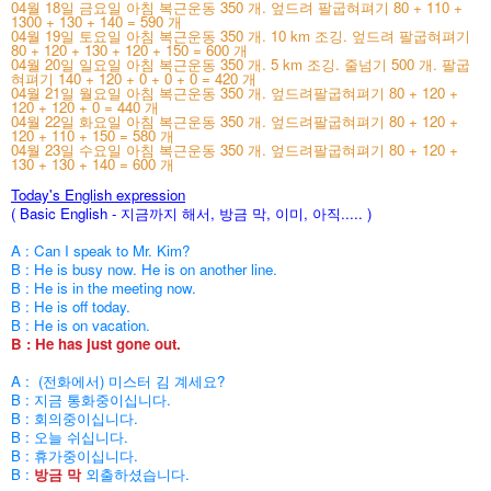
04월 18일 금요일 아침 복근운동 350 개. 엎드려 팔굽혀펴기 80 + 110 +
1300 +
130 + 140 = 590 개
04월 19일 토요일 아침 복근운동 350 개. 10 km 조깅. 엎드려 팔굽혀펴기
80 + 120 + 130 + 120 + 150 = 600 개
04월 20일 일요일 아침 복근운동 350 개. 5 km 조깅. 줄넘기 500 개. 팔굽
혀펴기 140 + 120 + 0 + 0 + 0 = 420 개
04월 21일 월요일 아침 복근운동 350 개. 엎드려팔굽혀펴기 80 + 120 +
120 + 120 + 0 = 440 개
04월 22일 화요일 아침 복근운동 350 개. 엎드려팔굽혀펴기 80 + 120 +
120 + 110 + 150 = 580 개
04월 23일 수요일 아침 복근운동 350 개. 엎드려팔굽혀펴기 80 + 120 +
130 + 130 + 140 = 600 개
Today's English expression
( Basic English - 지금까지 해서, 방금 막, 이미, 아직.....
)
A : Can I speak to Mr. Kim?
B : He is busy now. He is on another line.
B : He is in the meeting now.
B : He is off today.
B : He is on vacation.
B : He has just gone out.
A : (전화에서) 미스터 김 계세요?
B : 지금 통화중이십니다.
B : 회의중이십니다.
B : 오늘 쉬십니다.
B : 휴가중이십니다.
B :
방금 막
외출하셨습니다.