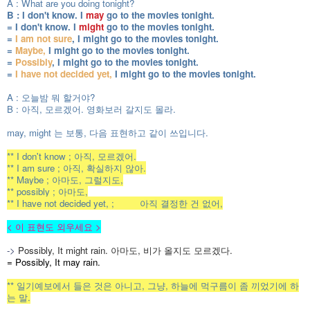
A : What are you doing tonight?
B : I don't know. I
may
go to the movies tonight.
= I don't know. I
might
go to the movies tonight.
=
I am not sure
, I might go to the movies tonight.
=
Maybe,
I might go to the movies tonight.
=
Possibly
, I might go to the movies tonight.
=
I have not decided yet,
I might go to the movies tonight.
A : 오늘밤 뭐 할거야?
B : 아직, 모르겠어. 영화보러 갈지도 몰라.
may, might 는 보통, 다음 표현하고 같이 쓰입니다.
** I don't know ; 아직, 모르겠어.
** I am sure ; 아직, 확실하지 않아.
** Maybe ; 아마도, 그럴지도,
** possibly ; 아마도,
** I have not decided yet, ;
아직 결정한 건 없어,
< 이 표현도 외우세요 >
->
Possibly, It might rain. 아마도, 비가 올지도 모르겠다.
= Possibly, It may rain.
** 일기예보에서 들은 것은 아니고, 그냥, 하늘에 먹구름이 좀 끼었기에 하
는 말.