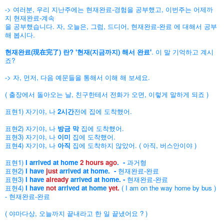
-> 여러분, 우리 지난주에는 현재완료-경험을 공부했고, 이번주는 어제까
지 현재완료-계속
을 공부했습니다. 자, 오늘은, 그럼, 드디어, 현재완료-완료 에 대해서 공부
해 봅시다.
현재완료(現在完了) 란? '현재(지금까지) 해서 완료'
. 이 말 기억하고 계시
죠?
-> 자, 먼저, 다음 예문들을 통해서 이해 해 보세요.
( 출장에서 돌아오는 날, 친구한테서 전화가 오면, 이렇게 말하게 되죠 )
표현1) 자기야, 나
2시간
전에 집에 도착했어.
표현2) 자기야, 나
방금 막
집에 도착했어.
표현3) 자기야, 나
이미
집에 도착했어.
표현4) 자기야, 나
아직
집에 도착하지 않았어. ( 아직, 버스안이야 )
표현1)
I arrived at home
2 hours ago
. -
과거형
표현2)
I have
just
arrived at home. -
현재완료-완료
표현3)
I have
already
arrived at home. -
현재완료-완료
표현4)
I have
not
arrived at home
yet.
( I am on the way home by bus )
- 현재완료-완료
( 야마다상, 오늘까지 끝내라고 한 일 끝냈어요 ? )