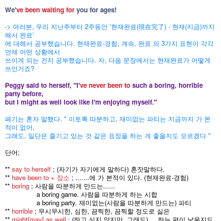
We'
ve been waiting for
you for ages!
-> 여러분, 우리 지난주부터 2주동안 '현재완료(現在完了) - 현재(지금)까지
해서 완료'
에 대해서 공부했습니다. 현재완료-경험, 계속, 완료 의 3가지 표현이 각각
언제 어떤 상황에서
쓰이게 되는 건지 공부했습니다. 자, 다음 문장에서는 현재완료가 어떻게
쓰인거죠?
Peggy said to herself, "I'
ve never been to
such a boring, horrible
party before,
but I might as well look like I'm enjoying myself."
페기는 혼자 말했다. " 이토록 따분하고, 재미없는 파티는 지금까지 가 본
적이 없어,
그래도, 일단은 즐기고 있는 것 같은 표정을 하는 게 좋을지도 모르겠다 "
단어;
**
say to herself
; (자기가 자기에게 말하다) 혼잣말하다.
**
have been to + 장소
; .......에 가 본적이 있다. (현재완료-경험)
**
boring
; 사람을 따분하게 만드는......
a boring game. 사람을 따분하게 하는 시합
a boring party. 재미없는(사람을 따분하게 만드는) 파티
**
horrible
; 무시무시한, 심한, 끔찍한, 끔찍할 정도로 싫은
**
might[may] as well
; (하고 싶지 않지만, 그래도) ....하는 편이 낳을지도