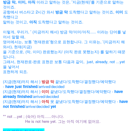
방금 막, 이미, 아직
이라고 말하는 것은, '지금(현재)'를 기준으로 말하는
것이죠.
공항에서 버스타고 2시간 와서
방금 막
도착했다고 말하는 것이죠,
이미
도
착했다고
말하는 것이고,
아직
도착했다고 말하는 것이죠.
이렇게, 우리가, ' (지금까지 해서) 방금 막/이미/아직..... 이라는 단어를 넣
어서 말할 때,
영어에서는,
보통 '현재완료'형으로 표현합니다. 그 이유는, '(지금까지 해
와서), 현재(지금)
을 기준
으로, (막, 이미)
완료했는지/ (아직 완료 못했는지) 를 말하기 때문
입니다.
그래서, 현재완료-완료 표현은 보통 다음과 같이, just, already, not ...yet
을 넣어서
표현하게 되죠.
(지금(현재)까지 해서 )
방금
막
끝냈다/도착했다/결정했다/예약했다
-
have just finished
/arrived/decided
(지금(현재)까지 해서 )
이미
끝냈다/도착했다/결정했다/예약했다 -
have
already finished
/arrived/decided
(지금(현재)까지 해서 )
아직
못 끝냈다/도착했다/결정했다/예약했다 -
have
not finished
/arrive/decided
yet
** not ...yet ; (숙어) 아직......아니다.
He is not here yet. 그는 아직 여기에 없어요.