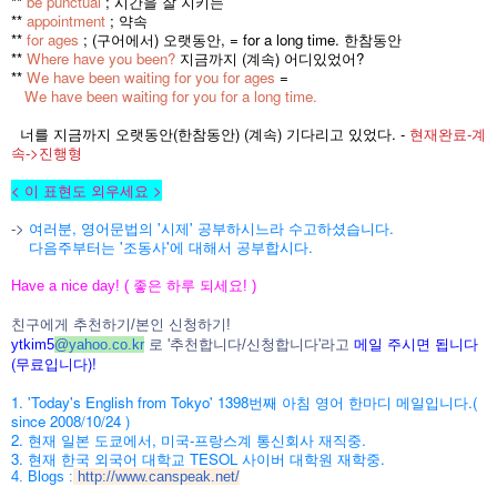
**
be punctual
; 시간을 잘 지키는
**
appointment
; 약속
**
for ages
; (구어에서) 오랫동안, = for a long time. 한참동안
**
Where have you been?
지금까지 (계속) 어디있었어?
**
We have been waiting for you for ages
=
We have been waiting for you for a long time.
너를 지금까지 오랫동안(한참동안) (계속) 기다리고 있었다. -
현재완료-계
속->진행형
< 이 표현도 외우세요 >
->
여러분, 영어문법의 '시제' 공부하시느라 수고하셨습니다.
다음주부터는 '조동사'에 대해서 공부합시다.
Have a nice day! ( 좋은 하루 되세요! )
친구에게 추천하기/본인 신청하기!
메일 주시면 됩니다
ytkim5
@
yahoo.co.kr
로 '추천합니다/신청합니다'라고
(무료입니다)!
1. 'Today's English from Tokyo' 1398번째 아침 영어 한마디 메일입니다.(
since 2008/10/24 )
2. 현재 일본 도쿄에서, 미국-프랑스계 통신회사 재직중.
3. 현재 한국 외국어 대학교 TESOL 사이버 대학원 재학중.
4. Blogs :
http://www.canspeak.net/