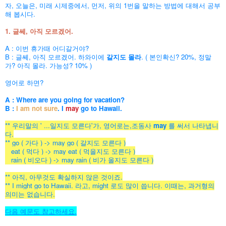
자, 오늘은, 미래 시제중에서, 먼저, 위의 1번을 말하는 방법에 대해서 공부
해 봅시다.
1. 글쎄, 아직 모르겠어.
A : 이번 휴가때 어디갈거야?
B : 글쎄, 아직 모르겠어. 하와이에
갈지도 몰라
. ( 본인확신? 20%, 정말
가? 아직 몰라. 가능성? 10% )
영어로 하면?
A : Where are you going for vacation?
B :
I am not sure
. I
may
go to Hawaii.
** 우리말의 ' ...일지도 모른다'가, 영어로는,조동사
may
를 써서 나타냅니
다.
** go ( 가다 ) -> may go ( 갈지도 모른다 )
eat ( 먹다 ) -> may eat ( 먹을지도 모른다 )
rain ( 비오다 ) -> may rain ( 비가 올지도 모른다 )
** 아직, 아무것도 확실하지 않은 것이죠.
** I might go to Hawaii. 라고, might 로도 많이 씁니다. 이때는, 과거형의
의미는 없습니다.
다음 예문도 참고하세요.