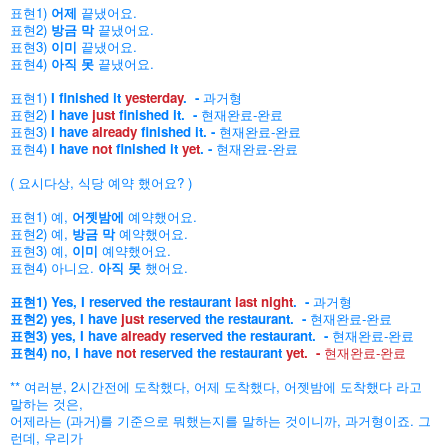
표현1)
어제
끝냈어요.
표현2)
방금 막
끝냈어요.
표현3)
이미
끝냈어요.
표현4)
아직 못
끝냈어요.
표현1)
I finished it
yesterday
. -
과거형
표현2)
I have
just
finished it. -
현재완료-완료
표현3)
I have
already
finished it. -
현재완료-완료
표현4)
I have
not
finished it
yet
. -
현재완료-완료
( 요시다상, 식당 예약 했어요? )
표현1) 예,
어젯밤에
예약했어요.
표현2) 예,
방금 막
예약했어요.
표현3) 예,
이미
예약했어요.
표현4) 아니요.
아직 못
했어요.
표현1) Yes, I reserved the restaurant
last night
. -
과거형
표현2) yes, I have
just
reserved the restaurant. -
현재완료-완료
표현3) yes, I have
already
reserved the restaurant. -
현재완료-완료
표현4) no, I have
not
reserved the restaurant
yet. -
현재완료-완료
** 여러분, 2시간전에 도착했다, 어제 도착했다,
어젯밤에 도착했다 라고
말하는 것은,
어제라는 (과거)를 기준으로 뭐했는지를 말하는 것이니까, 과거형이죠. 그
런데, 우리가