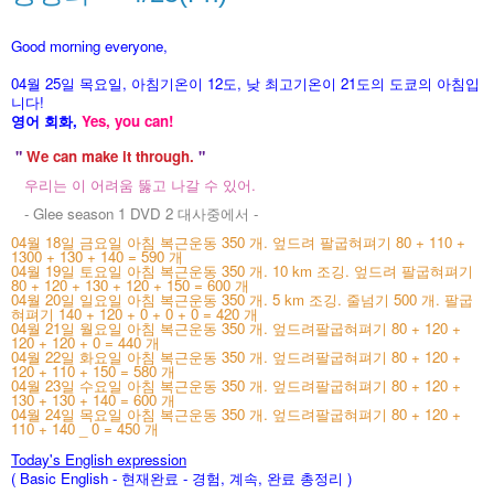
Good morning everyone,
04월 25
일 목
요
일, 아침기온이 12도
, 낮 최고기온이
21도의 도쿄의 아침입
니다!
영어 회화,
Yes, you
can!
"
We can make it through.
"
우리는 이 어려움 뚫고 나갈 수 있어.
- Glee season 1 DVD 2 대사중에서 -
04월 18일 금요일 아침 복근운동 350 개. 엎드려 팔굽혀펴기 80 + 110 +
1300 +
130 + 140 = 590 개
04월 19일 토요일 아침 복근운동 350 개. 10 km 조깅. 엎드려 팔굽혀펴기
80 + 120 + 130 + 120 + 150 = 600 개
04월 20일 일요일 아침 복근운동 350 개. 5 km 조깅. 줄넘기 500 개. 팔굽
혀펴기 140 + 120 + 0 + 0 + 0 = 420 개
04월 21일 월요일 아침 복근운동 350 개. 엎드려팔굽혀펴기 80 + 120 +
120 + 120 + 0 = 440 개
04월 22일 화요일 아침 복근운동 350 개. 엎드려팔굽혀펴기 80 + 120 +
120 + 110 + 150 = 580 개
04월 23일 수요일 아침 복근운동 350 개. 엎드려팔굽혀펴기 80 + 120 +
130 + 130 + 140 = 600 개
04월 24일 목요일 아침 복근운동 350 개. 엎드려팔굽혀펴기 80 + 120 +
110 + 140 _ 0 = 450 개
Today's English expression
( Basic English - 현재완료 - 경험, 계속, 완료 총정리
)