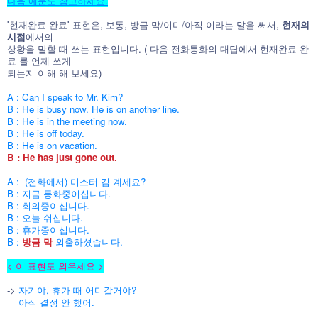
다음 예문도 참고하세요.
'현재완료-완료' 표현은, 보통, 방금 막/이미/아직 이라는 말을 써서,
현재의
시점
에서의
상황을 말할 때 쓰는 표현입니다. ( 다음 전화통화의 대답에서 현재완료-완
료 를 언제 쓰게
되는지 이해 해
보세요)
A : Can I speak to Mr. Kim?
B : He is busy now. He is on another line.
B : He is in the meeting now.
B : He is off today.
B : He is on vacation.
B : He has just gone out.
A : (전화에서) 미스터 김 계세요?
B : 지금 통화중이십니다.
B : 회의중이십니다.
B : 오늘 쉬십니다.
B : 휴가중이십니다.
B :
방금 막
외출하셨습니다.
< 이 표현도 외우세요 >
->
자기야, 휴가 때 어디갈거야?
아직 결정 안 했어.