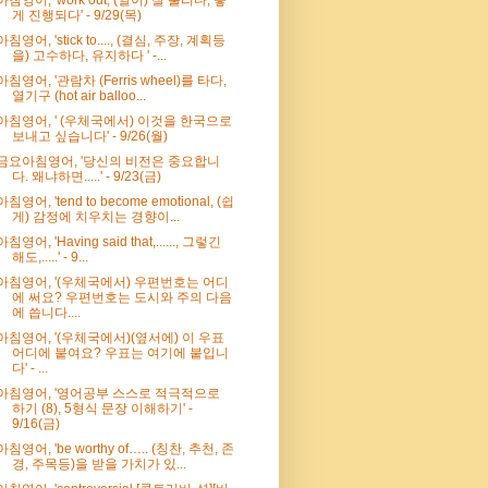
게 진행되다' - 9/29(목)
아침영어, 'stick to...., (결심, 주장, 계획등
을) 고수하다, 유지하다 ' -...
아침영어, '관람차 (Ferris wheel)를 타다,
열기구 (hot air balloo...
아침영어, ' (우체국에서) 이것을 한국으로
보내고 싶습니다' - 9/26(월)
금요아침영어, '당신의 비전은 중요합니
다. 왜냐하면.....' - 9/23(금)
아침영어, 'tend to become emotional, (쉽
게) 감정에 치우치는 경향이...
아침영어, 'Having said that,......, 그렇긴
해도,.....' - 9...
아침영어, '(우체국에서) 우편번호는 어디
에 써요? 우편번호는 도시와 주의 다음
에 씁니다....
아침영어, '(우체국에서)(옆서에) 이 우표
어디에 붙여요? 우표는 여기에 붙입니
다' - ...
아침영어, '영어공부 스스로 적극적으로
하기 (8), 5형식 문장 이해하기' -
9/16(금)
아침영어, 'be worthy of….. (칭찬, 추천, 존
경, 주목등)을 받을 가치가 있...