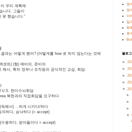
영
이 우리 계획에
영
했습니다
.
그들이
이
 못 했습니다
.”
일
회
후
Bus
물
.
결과는 어떻게 됐어
? (
어떻게를
how
로 하지 않는다는 것에
블로그
►
20
 엑센트
] (
형
)
예비의
,
준비의
►
20
 해서
,
특히 정부나 조직등의 공식적인 교섭
,
회담
.
►
20
►
20
다
▼
20
d U.S.
한미수뇌회담
►
orea
북한과의 직접회담을 요구하다
►
설득해서
) …
하게 시키다
/
하다
►
동의하다
,
승낙하다
(= accept)
▼
(수용하다, 받아들이다 =
accept)