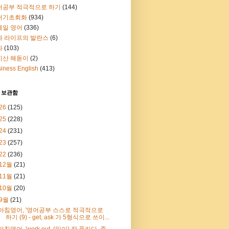
어공부 적극적으로 하기
(144)
어기초회화
(934)
메일 영어
(336)
과 라이프의 발란스
(6)
화
(103)
지산 해돋이
(2)
iness English
(413)
 보관함
26
(125)
25
(228)
24
(231)
23
(257)
22
(236)
12월
(21)
11월
(21)
10월
(20)
9월
(21)
아침영어, '영어공부 스스로 적극적으로
하기 (9) - get, ask 가 5형식으로 쓰이...
아침영어, 'work out, (일이) 잘 풀리다, 좋