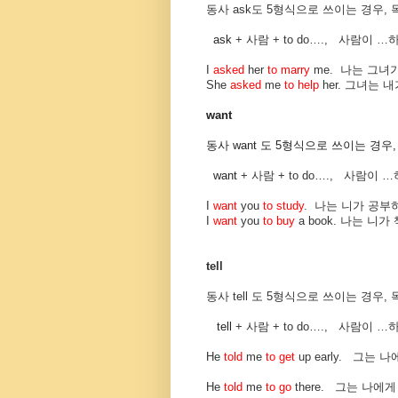
동사 ask도 5형식으로 쓰이는 경우,
ask
+
사람
+ to do….,
사람이
…
I
asked
her
to marry
me. 나는 그녀
She
asked
me
to help
her. 그녀는
want
동사 want 도 5형식으로 쓰이는 경
want
+
사람
+ to do….,
사람이
…
I
want
you
to study
. 나는 니가 공부
I
want
you
to buy
a book.
나는 니가 
tell
동사 tell 도 5형식으로 쓰이는 경우
tell
+
사람
+ to do….,
사람이
…
하
He
told
me
to get
up early.
그는 나
He
told
me
to go
there.
그는 나에게