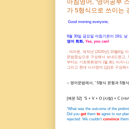
아침영어, '영어공부 스스로
가 5형식으로 쓰이는 경우'
Good morning everyone,
9월 30
일
금
요일 아침기온이
19도
낮
영어 회화
,
Yes, you can!
-
여러분, 제작년 (2020년) 10월6
문법중심으로 구성해서 보내드렸고, 작년 
부터는 기초회화영어 (월,화),
비지니스
그리고 현대 시사영어 (금)
로 구성해서
-- 영어문법에서, ' 5형식 문형과 5형
[예문 52] 'S + V + O (사람)
+
C (=t
“What was the outcome of the prelimi
Did you
get
them
to
agree to our plan?
rejected. We couldn’t
convince
them