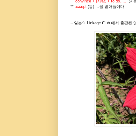
convince + (
사람
) + to do…..
(
사
**
accept
(
동
) …
을 받아들이다
-- 일본의 Linkage Club 에서 출판된 영