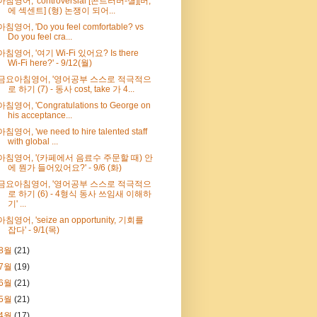
아침영어, 'controversial [콘트러버-셜][버,
에 섹센트] (형) 논쟁이 되어...
아침영어, 'Do you feel comfortable? vs
Do you feel cra...
아침영어, '여기 Wi-Fi 있어요? Is there
Wi-Fi here?' - 9/12(월)
금요아침영어, '영어공부 스스로 적극적으
로 하기 (7) - 동사 cost, take 가 4...
아침영어, 'Congratulations to George on
his acceptance...
아침영어, 'we need to hire talented staff
with global ...
아침영어, '(카페에서 음료수 주문할 때) 안
에 뭔가 들어있어요?' - 9/6 (화)
금요아침영어, '영어공부 스스로 적극적으
로 하기 (6) - 4형식 동사 쓰임새 이해하
기' ...
아침영어, 'seize an opportunity, 기회를
잡다' - 9/1(목)
8월
(21)
7월
(19)
6월
(21)
5월
(21)
4월
(17)