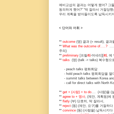
예비교섭의 결과는 어떻게 됐어
?
그들
동의하게 했어
?” “
딱 잘라서 거절당
우리 계획을 받아들이도록 납득시키지
< 단어와 어휘 >
**
outcome
(
명
)
결과
(= result),
결과
**
What was the outcome of…..?
….
주의
)
**
preliminary
[
프릴
리
-
머네리
][
리
,
에
**
talks
(
명
) (talk -> talks)
복수형으로
- peach talks
평화회담
- hold peach talks
평회회담을 열
- summit talks between Korea an
- call for direct talks with North K
**
get + (
사람
) + to do
…. (
사람
)
을
(
**
agree to +
명사
, (
제안
,
계획등
)
에 
**
flatly
(
부
)
단호히
,
딱 잘라서
,
**
reject
(
동
) (
제안
,
요구
)
를 거절하다
**
convince
(
동
) (
사람을
)
납득시키다