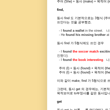
주어 (She) + 동사 (make) + 목적어 
find,
동사 find 도 기본적으로는 3형식 (
쓰인다는 것을 공부했죠.
- I
found a wallet
in the street.
나
- He
found his missing brother
at
동사 find 가 5형식에도 쓰인 경우
- I
found
the soccer match
exciti
진했다
).
- I
found
the book
interesting
.
나
주어 (I) + 동사 (found)
+ 목적어 (the
주어 (I) + 동사 (found)
+ 목적어 (the
이와 같이 make, find 가 5형식으
그런데, 동사 get 의 경우에는, 기
목적보어로 to부정사를 같은 동사입니
get
동사 get 는 보통, ...를 얻다/받다,