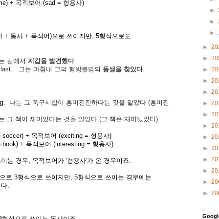
(me) + 목적보어 (sad = 형용사)
►
►
►
주어 + 동사 + 목적어)으로 쓰이지만, 5형식으로도
►
20
►
20
는 길에서
지갑을 발견했다
.
 last.
그는 마침내 그의 행방불명의
동생을 찾았다
.
►
20
►
20
►
20
ng
.
나는 그 축구시합이 흥미진진하다는 것을 알았다
(
흥미진
►
20
►
20
는 그 책이 재미있다는 것을 알았다
(
그 책은 재미있었다
)
►
20
 soccer)
+ 목적보어 (exciting = 형용사)
►
20
 book)
+ 목적보어 (interesting = 형용사)
►
20
►
20
로 쓰이는 경우, 목적보어가 '형용사'가 온 경우이죠.
►
20
본적으로 3형식으로 쓰이지만, 5형식으로 쓰이는 경우에는
►
20
다.
►
20
Goog
 의 3형식으로 쓰이는 동사이죠.