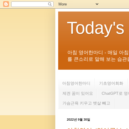
Today's
아침 영어한마디 - 매일 아
를 큰소리로 말해 보는 습관을 
아침영어한마디
기초영어회화
제겐 꿈이 있어요
ChatGPT로 
가슴근육 키우고 뱃살 빼고
2022년 9월 30일