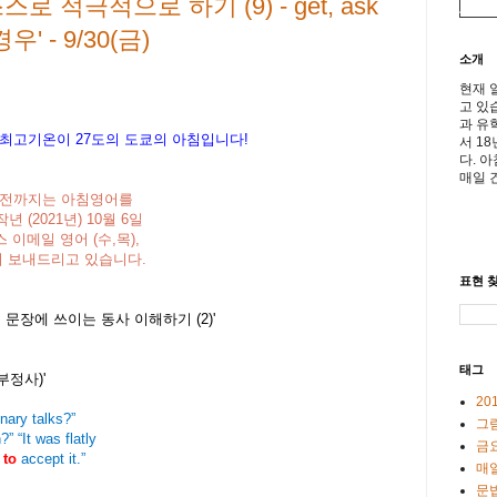
 적극적으로 하기 (9) - get, ask
 - 9/30(금)
소개
현재 
고 있
과 유
 최고기온이
27
도의 도쿄의 아침입니다
!
서 1
다. 
매일 
일 이전까지는 아침영어를
(2021년) 10월 6일
 이메일 영어 (수,목),
 보내드리고 있습니다.
표현 찾
식 문장에 쓰이는 동사 이해하기 (2)'
태그
o부정사)'
20
nary talks?”
그
” “It was flatly
금
to
accept it.”
매일
문