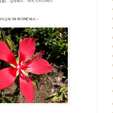
람을
) …
납득해서
….
하게 시키다
/
하다
어교제 'All IN ONE'에서 --