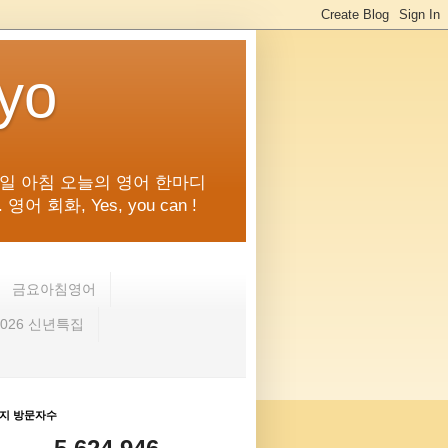
kyo
일 아침 오늘의 영어 한마디
화, Yes, you can !
금요아침영어
2026 신년특집
지 방문자수