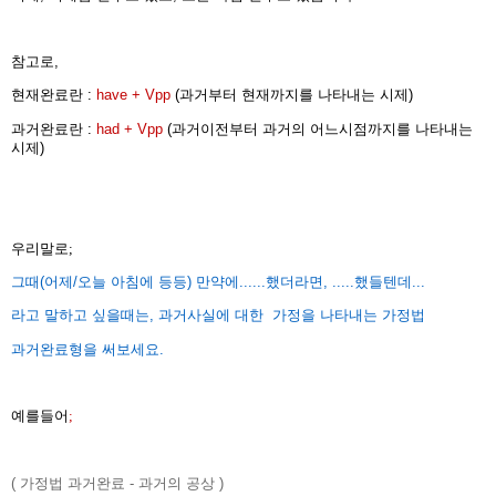
참고로,
현재완료란
:
have + Vpp
(과거부터 현재까지를 나타내는 시제)
과거완료란 :
had + Vpp
(과거이전부터 과거의 어느시점까지를 나타내는
시제)
우리말로;
그때(어제/오늘 아침에 등등) 만약에......했더라면, .....했들텐데...
라고 말하고
싶을때는, 과거사실에 대한 가정을 나타내는
가정법
과거완료형을
써보세요.
예를들어
;
( 가정법 과거완료 - 과거의 공상 )