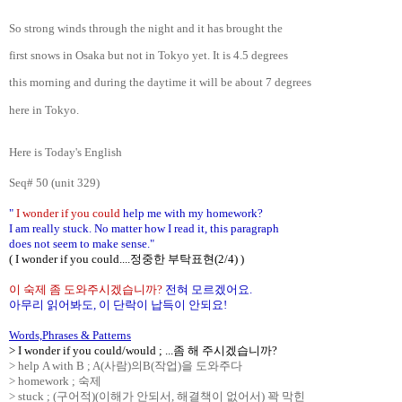
So strong winds through the night and it has brought the
first snows in Osaka but not in Tokyo yet. It is 4.5 degrees
this morning and during the daytime it will be about 7 degrees
here in Tokyo.
Here is Today's English
Seq# 50 (unit 329)
"
I wonder if you could
help me with my homework?
I am really stuck. No matter how I read it, this paragraph
does not seem to make sense."
( I wonder if you could....정중한 부탁표현(2/4) )
이 숙제 좀 도와주시겠습니까?
전혀 모르겠어요.
아무리 읽어봐도, 이 단락이 납득이 안되요!
Words,Phrases & Patterns
> I wonder if you could/would ; ...좀 해 주시겠습니까?
> help A with B ; A(사람)의B(작업)을 도와주다
> homework ; 숙제
> stuck ; (구어적)(이해가 안되서, 해결책이 없어서) 꽉 막힌