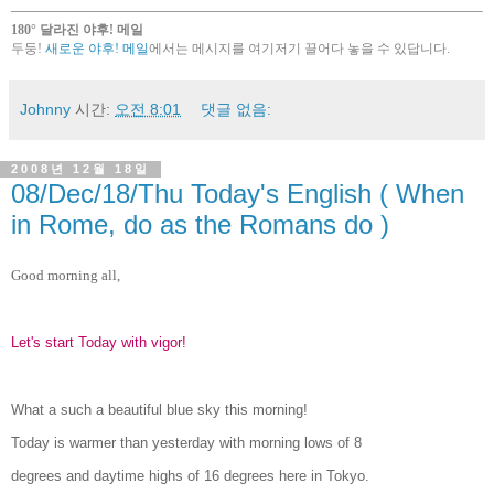
180° 달라진 야후! 메일
두둥!
새로운 야후! 메일
에서는 메시지를 여기저기 끌어다 놓을 수 있답니다.
Johnny
시간:
오전 8:01
댓글 없음:
2008년 12월 18일
08/Dec/18/Thu Today's English ( When
in Rome, do as the Romans do )
Good morning all,
Let's start Today with vigor!
What a such a beautiful blue sky this morning!
Today is warmer than yesterday with morning lows of 8
degrees and daytime highs of 16 degrees here in Tokyo.