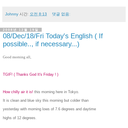
Johnny
시간:
오전 8:13
댓글 없음:
2008년 12월 19일
08/Dec/18/Fri Today's English ( If
possible.., if necessary...)
Good morning all,
TGIF! ( Thanks God It's Friday ! )
How chilly air it is!
this morning here in Tokyo.
It is clean and blue sky this morning but colder than
yesterday with morning lows of 7.6 degrees and daytime
highs of 12 degrees.