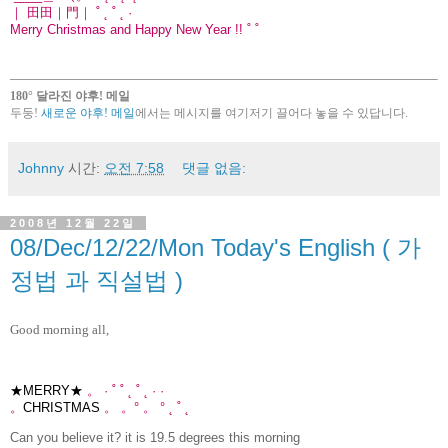
｜ 田田｜門｜ ˚ ˛ ˚ ˛ ·
Merry Christmas and Happy New Year !! ˚ ˚
180° 달라진 야후! 메일
두둥!
새로운 야후! 메일
에서는 메시지를 여기저기 끌어다 놓을 수 있답니다.
Johnny
시간:
오전 7:58
댓글 없음:
2008년 12월 22일
08/Dec/12/22/Mon Today's English ( 가
정법 과 직설법 )
Good morning all,
★MERRY★
。 · ˚ ˚ ˛ ˚ ˛ · ·
。
CHRISTMAS
。 。° 。 ° ˛ ˚ ˛
Can you believe it? it is 19.5 degrees this morning