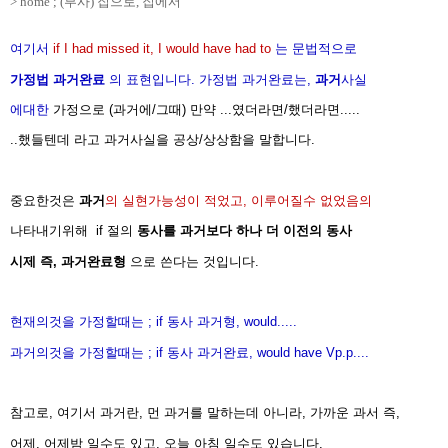
> home ; (부사) 집으로, 집에서
여기서
if I had missed it, I would have had to
는 문법적으로
가정법 과거완료
의 표현
입니다.
가정법 과거완료는,
과거
사실
에대한
가정으로 (과거에/그때)
만약 ...였더라면/했더라면.....
..했들텐데
라고 과거사실을 공상/상상함을 말합니다.
중요한것은
과거
의 실현가능성이 적었고,
이루어질수
없었음의
나타내기
위해
if 절의
동사를 과거보다 하나 더 이전의
동사
시제 즉,
과거완료형
으로 쓴다는 것입니다.
현재의것을 가정할때는 ; if 동사 과거형, would.....
과거의것을 가정할때는 ; if 동사 과거완료, would have Vp.p....
참고로,
여기서 과거란, 먼 과거를 말하는데 아니라, 가까운 과서 즉,
어제, 어제밤
일수도
있고,
오늘 아침 일수도 있습니다.