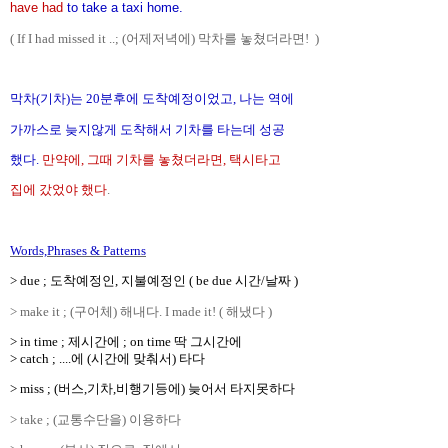
have had
to take a taxi home.
( If I had missed it ..; (어제저녁에) 막차를 놓쳤더라면!
)
막차(기차)는 20분후에 도착예정이었고, 나는 역에
가까스로 늦지않게 도착해서 기차를 타는데 성공
했다.
만약에, 그때 기차를 놓쳤더라면, 택시타고
집에 갔었야 했다
.
Words,Phrases & Patterns
> due ; 도착예정인, 지불예정인 ( be due 시간/날짜 )
> make it ; (구어체) 해내다. I made it! ( 해냈다 )
> in time ; 제시간에 ; on time 딱 그시간에
> catch ; ....에 (시간에 맞춰서) 타다
> miss ; (버스,기차,비행기등에) 늦어서 타지못하다
> take ; (교통수단을) 이용하다