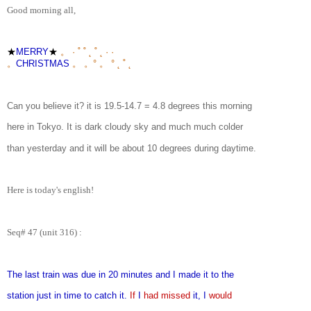
Good morning all,
★
MERRY
★
。 · ˚ ˚ ˛ ˚ ˛ · ·
。
CHRISTMAS
。 。° 。 ° ˛ ˚ ˛
Can you believe it? it is 19.5-14.7 = 4.8 degrees this morning
here in Tokyo. It is dark cloudy sky and much much colder
than yesterday and it will be about 10 degrees during daytime.
Here is today's english!
Seq# 47 (unit 316) :
The last train was due in 20 minutes and I made it to the
station just in time to catch it.
If
I
had missed
it, I
would