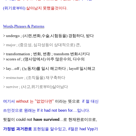
(위기로부터)
살아남지 못했을것이다.
Words,Phrases & Patterns
> undergo ; (시련,변화,수술,시험등을) 경험하다, 받다
> major ; (중요성, 심각성등이 상대적으로) 큰,
> transformation ; 변화, 변환 ; transform 변화시키다
> scores of ; (명사앞에서) 아주 많은수의, 다수의
> lay....off ; (노동자)를 일시 해고하다 ; layoff 일시해고
> restructure ; (조직들을) 재구축하다
> survive ; (사고,위기로부터)살아남다
여기서
without 는 "없었다면"
이라는 뜻으로
if 절 대신
쓰인것으로 원래는 If it had not been for....입니다.
뒷절이 could not
have survived
...로 현재완료이므로,
가정법 과거완료
표현임을 알수있고, if절은 had Vpp가