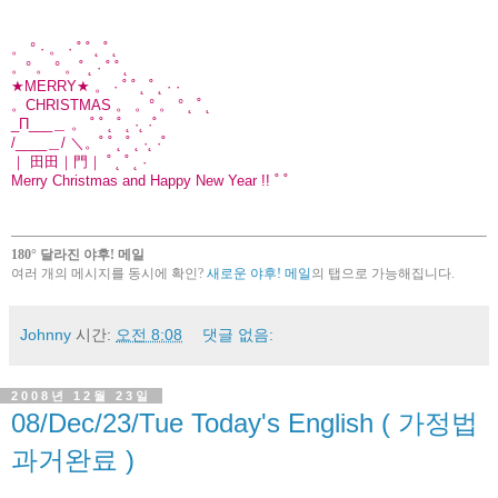
。 ° · 。 · ˚ ˚ ˛ ˚ ˛
。° 。 ° 。˚ ˛ · ˚ ˚ ˛
★MERRY★ 。 · ˚ ˚ ˛ ˚ ˛ · ·
。CHRISTMAS 。 。° 。 ° ˛ ˚ ˛
_Π___＿ 。 ˚ ˚ ˛ ˚ ˛ ·˛ ·˚
/____＿/ ＼。˚ ˚ ˛ ˚ ˛ ·˛ ·˚
｜ 田田｜門｜ ˚ ˛ ˚ ˛ ·
Merry Christmas and Happy New Year !! ˚ ˚
180° 달라진 야후! 메일
여러 개의 메시지를 동시에 확인?
새로운 야후! 메일
의 탭으로 가능해집니다.
Johnny
시간:
오전 8:08
댓글 없음:
2008년 12월 23일
08/Dec/23/Tue Today's English ( 가정법
과거완료 )