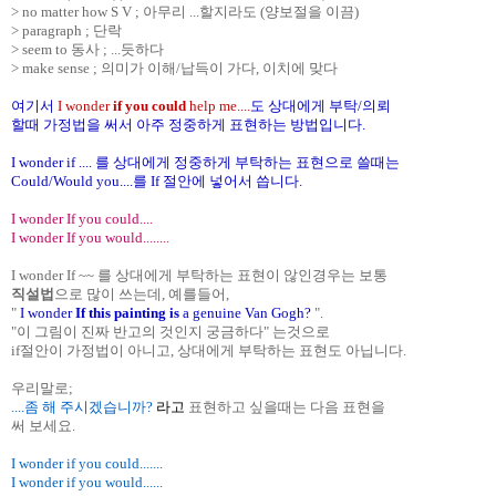
> no matter how S V ; 아무리 ...할지라도 (양보절을 이끔)
> paragraph ; 단락
> seem to 동사 ; ...듯하다
> make sense ; 의미가 이해/납득이 가다, 이치에 맞다
여기서
I wonder
if you could
help me....
도
상대에게 부탁/의뢰
할때 가정법을 써서 아주 정중하게 표현하는 방법입니다.
I wonder if .... 를 상대에게 정중하게 부탁하는 표현으로 쓸때는
Could/Would you....를 If 절안에 넣어서 씁니다.
I wonder If you could....
I wonder If you would........
I wonder If ~~ 를 상대에게 부탁하는 표현이 않인경우는 보통
직설법
으로 많이 쓰는데, 예를들어,
"
I wonder
If this painting is
a genuine Van Gogh?
".
"이 그림이 진짜 반고의 것인지 궁금하다" 는것으로
if절안이 가정법이 아니고, 상대에게 부탁하는 표현도 아닙니다.
우리말로;
....좀 해 주시겠습니까?
라고
표현하고 싶을때는 다음 표현을
써 보세요.
I wonder if you could.......
I wonder if you would......