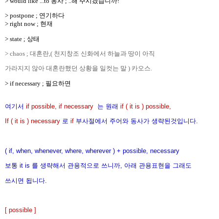
> would like ...to 동사 ; ..해 주시겠습니까!
> postpone ; 연기하다
> right now ; 현재
> state ; 상태
> chaos ; 대혼란,( 천지창조 신화에서 하늘과 땅이 아직
가라지지 않아
대혼란했던 상황을 일컷는 말 ) 카오스.
> if necessary ; 필요하면
여기서
if possible, if necessary
는 원래
if ( it is ) possible,
If ( it is ) necessary
로
if
부사절에서 주어와 동사가 생략된것입니다.
( if, when, whenever, where, wherever ) + possible, necessary
보통 it is 를 생략해서 관용적으로 쓰니까, 아래 관용표현을 그래도
쓰시면 됩니다.
[ possible ]