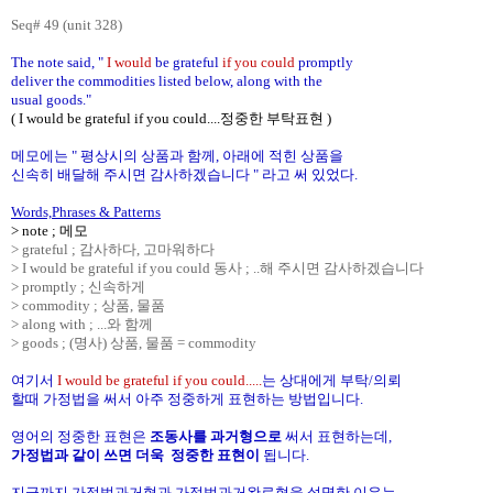
Seq# 49 (unit 328)
The note said, "
I would
be grateful
if you could
promptly
deliver the commodities listed below, along with the
usual goods."
( I would be grateful if you could....정중한 부탁표현 )
메모에는 " 평상시의 상품과 함께, 아래에 적힌 상품을
신속히
배달해 주시면 감사하겠습니다 " 라고 써 있었다.
Words,Phrases & Patterns
> note ; 메모
> grateful ; 감사하다, 고마워하다
> I would be grateful if you could 동사 ; ..해 주시면 감사하겠습니다
> promptly ; 신속하게
> commodity ; 상품, 물품
> along with ; ...와 함께
> goods ; (명사) 상품, 물품 = commodity
여기서
I would be grateful if you could.....
는 상대에게 부탁/의뢰
할때 가정법을 써서 아주 정중하게 표현하는 방법입니다.
영어의 정중한 표현은
조동사를 과거형으로
써서 표현하는데,
가정법과 같이 쓰면 더욱 정중한 표현이
됩니다.
지금까지 가정법과거형과 가정법과거완료형을 설명한 이유는