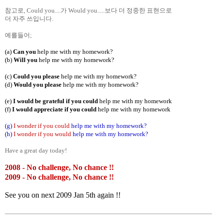
참고로, Could you....가 Would you.....보다 더 정중한 표현으로
더 자주 쓰입니다.
예를들어;
(a)
Can you
help me with my homework?
(b)
Will you
help me with my homework?
(c)
Could you please
help me with my homework?
(d)
Would you please
help me with my homework?
(e)
I would be grateful if you could
help me with my homework
(f)
I would appreciate if you could
help me with my homework
(g)
I wonder if you could
help me with my homework?
(h)
I wonder if you would
help me with my homework?
Have a great day today!
2008 - No challenge, No chance !!
2009 - No challenge, No chance !!
See you on next 2009 Jan 5th again !!