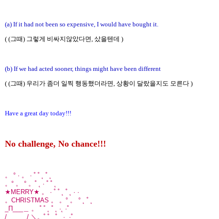
(a) If it had not been so expensive, I would have bought it.
( (그때) 그렇게 비싸지않았다면, 샀을텐데 )
(b) If we had acted sooner, things might have been different
( (그때) 우리가 좀더 일찍 행동했더라면, 상황이 달랐을지도 모른다 )
Have a great day today!!!
No challenge, No chance!!!
。 ° · 。 · ˚ ˚ ˛ ˚ ˛
。° 。 ° 。˚ ˛ · ˚ ˚ ˛
★MERRY★ 。 · ˚ ˚ ˛ ˚ ˛ · ·
。CHRISTMAS 。 。° 。 ° ˛ ˚ ˛
_Π___＿ 。 ˚ ˚ ˛ ˚ ˛ ·˛ ·˚
/____＿/ ＼。˚ ˚ ˛ ˚ ˛ ·˛ ·˚