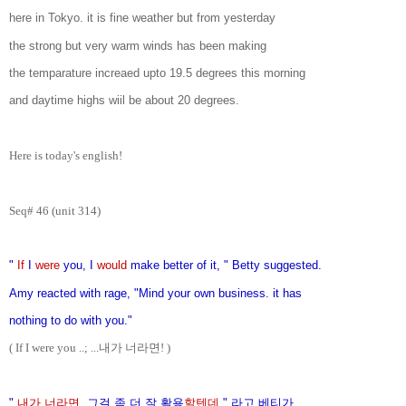
here in Tokyo. it is fine weather but from yesterday
the strong but very warm winds has been making
the temparature increaed upto 19.5 degrees this morning
and daytime highs wiil be about 20 degrees.
Here is today's english!
Seq# 46 (unit 314)
"
If
I
were
you, I
would
make better of it, " Betty suggested.
Amy reacted with rage, "Mind your own business. it has
nothing to do with you."
( If I were you ..; ...내가 너라면!
)
"
내가 너라면
, 그걸 좀 더 잘 활용
할텐데
," 라고 베티가