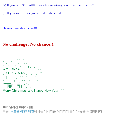
(a) If you won 300 million yen in the lottery, would you still work?
(b) If you were older, you could understand
Have a great day today!!!
No challenge, No chance!!!
。 ° · 。 · ˚ ˚ ˛ ˚ ˛
。° 。 ° 。˚ ˛ · ˚ ˚ ˛
★MERRY★ 。 · ˚ ˚ ˛ ˚ ˛ · ·
。CHRISTMAS 。 。° 。 ° ˛ ˚ ˛
_Π___＿ 。 ˚ ˚ ˛ ˚ ˛ ·˛ ·˚
/____＿/ ＼。˚ ˚ ˛ ˚ ˛ ·˛ ·˚
｜ 田田｜門｜ ˚ ˛ ˚ ˛ ·
Merry Christmas and Happy New Year!! ˚ ˚
180° 달라진 야후! 메일
두둥!
새로운 야후! 메일
에서는 메시지를 여기저기 끌어다 놓을 수 있답니다.