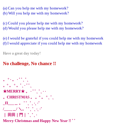
(a) Can you help me with my homework?
(b) Will you help me with my homework?
(c) Could you please help me with my homework?
(d) Would you please help me with my homework?
(e) I would be grateful if you could help me with my homework
(f) I would appreciate if you could help me with my homework
Have a great day today!
No challenge, No chance !!
。 ° · 。 · ˚ ˚ ˛ ˚ ˛
。° 。 ° 。˚ ˛ · ˚ ˚ ˛
★MERRY★ 。 · ˚ ˚ ˛ ˚ ˛ · ·
。CHRISTMAS 。 。° 。 ° ˛ ˚ ˛
_Π___＿ 。 ˚ ˚ ˛ ˚ ˛ ·˛ ·˚
/____＿/ ＼。˚ ˚ ˛ ˚ ˛ ·˛ ·˚
｜ 田田｜門｜ ˚ ˛ ˚ ˛ ·
Merry Christmas and Happy New Year !! ˚ ˚