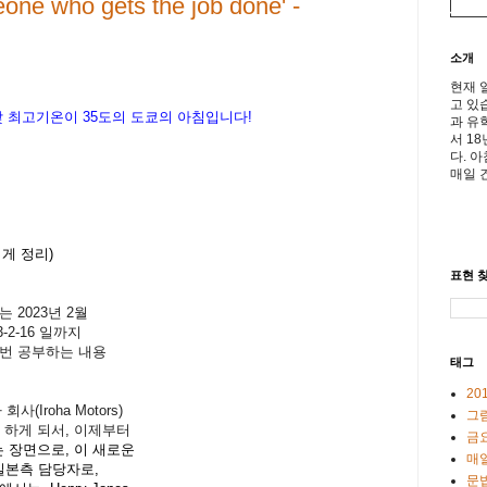
e who gets the job done' -
소개
현재 
고 있
 낮 최고기온이
35도의 도쿄의 아침입니다!
과 유
서 1
다. 
매일 
게 정리)
표현 찾
 2023년 2월
3-2-16 일까지
한번 공부하는 내용
태그
20
(Iroha Motors)
그
병을 하게 되서, 이제부터
금
 장면으로, 이 새로운
매일
의 일본측 담당자로,
문