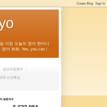
kyo
일 아침 오늘의 영어 한마디
화, Yes, you can !
금요아침영어
2026 신년특집
지 방문자수