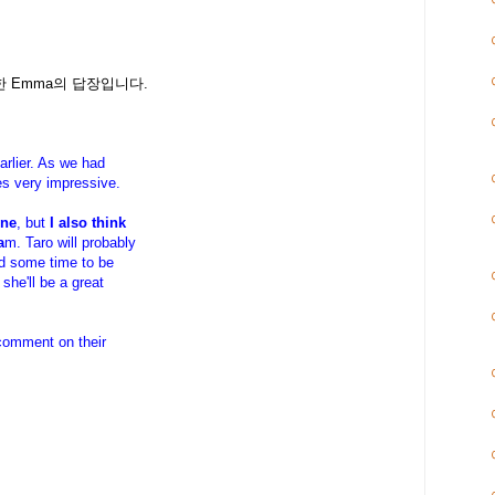
대한 Emma의 답장입니다.
arlier. As we had
es very impressive.
one
, but
I also think
a
m. Taro will probably
ed some time to be
, she'll be a great
comment on their