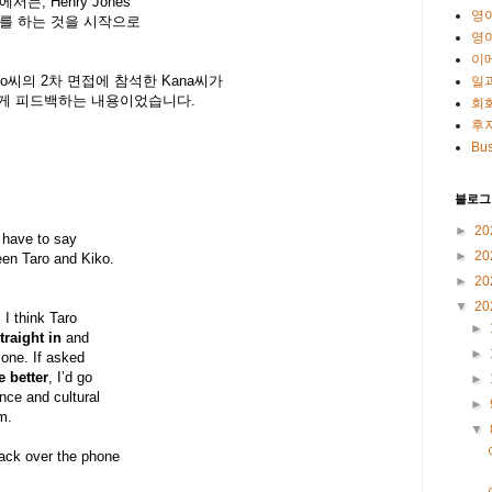
서는, Henry Jones
영
를 하는 것을 시작으로
영
이
ko씨의 2차 면접에 참석한 Kana씨가
일
에게 피드백하는 내용이었습니다.
회
후
Bus
블로그
►
20
 have to say
►
20
een Taro and Kiko.
►
20
▼
20
, I think Taro
►
raight in
and
►
one. If asked
e better
, I’d go
►
nce and cultural
►
m.
▼
ack over the phone