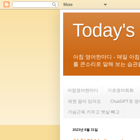
Today's
아침 영어한마디 - 매일 아
를 큰소리로 말해 보는 습관을 
아침영어한마디
기초영어회화
제겐 꿈이 있어요
ChatGPT로 
가슴근육 키우고 뱃살 빼고
2023년 8월 31일