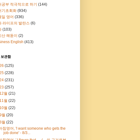
어공부 적극적으로 하기
(144)
어기초회화
(934)
메일 영어
(336)
과 라이프의 발란스
(6)
화
(103)
지산 해돋이
(2)
iness English
(413)
 보관함
26
(125)
25
(228)
24
(231)
23
(257)
12월
(21)
11월
(22)
10월
(22)
9월
(20)
8월
(22)
아침영어, 'I want someone who gets the
job done' - 8/3...
아침영어, ' I figure that…. (…의 근거로부