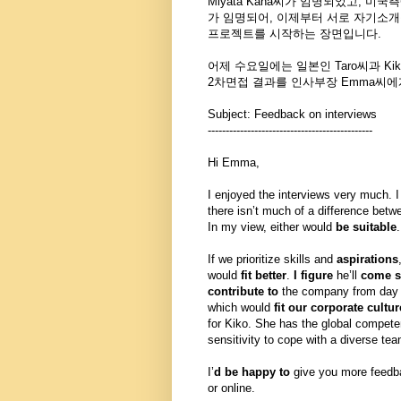
Miyata Kana씨가 임명되었고, 미국측에
가 임명되어, 이제부터 서로 자기소개
프로젝트를 시작하는 장면입니다.
어제 수요일에는 일본인 Taro씨과 Ki
2차면접 결과를 인사부장 Emma씨
Subject: Feedback on interviews
------------------------------
----------------
Hi Emma,
I enjoyed the interviews very much. I
there isn’t much of a difference betw
In my view, either would
be suitable
.
If we prioritize skills and
aspirations
would
fit better
.
I figure
he’ll
come st
contribute to
the company from day 
which would
fit our corporate cultur
for Kiko. She has the global compete
sensitivity to cope with a diverse tea
I’
d be happy to
give you more feedb
or online.