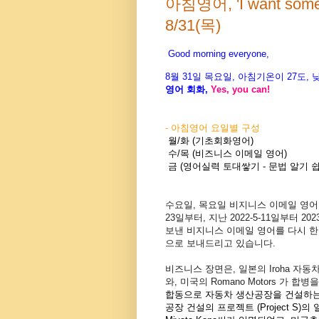
아침영어, 'I want someon
8/31(목)
Good morning everyone,
8월 31
일 목
요
일, 아침기온이 27도
,
영어 회화,
Yes, you
can!
- 아침영어 요일별 구성
월/화 (기초회화영어)
수/목 (비즈니스 이메일 영어)
금 (영어실력 토대쌓기 - 문법 알기 쉽
수요일, 목요일 비지니스
이메일 영어는
23일부터, 지난 2022-5-11
일부터 202
보낸 비지니스 이메일 영어를 다시 
으로 보내드리고 있습니다.
비즈니스 장면은, 일본의 Iroha 자동차 회사
와, 미국의 Romano Motors 가 합
합동으로 자동차 생산공장을 건설하는
공장 건설의 프로젝트 (Project S)