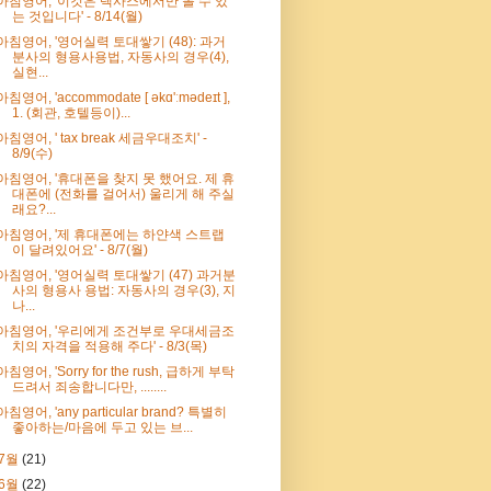
아침영어, '이것은 텍사스에서만 볼 수 있
는 것입니다' - 8/14(월)
아침영어, '영어실력 토대쌓기 (48): 과거
분사의 형용사용법, 자동사의 경우(4),
실현...
아침영어, 'accommodate [ əkɑ'ːmədeɪt ],
1. (회관, 호텔등이)...
아침영어, ' tax break 세금우대조치' -
8/9(수)
아침영어, '휴대폰을 찾지 못 했어요. 제 휴
대폰에 (전화를 걸어서) 울리게 해 주실
래요?...
아침영어, '제 휴대폰에는 하얀색 스트랩
이 달려있어요' - 8/7(월)
아침영어, '영어실력 토대쌓기 (47) 과거분
사의 형용사 용법: 자동사의 경우(3), 지
나...
아침영어, '우리에게 조건부로 우대세금조
치의 자격을 적용해 주다' - 8/3(목)
아침영어, 'Sorry for the rush, 급하게 부탁
드려서 죄송합니다만, ........
아침영어, 'any particular brand? 특별히
좋아하는/마음에 두고 있는 브...
7월
(21)
6월
(22)