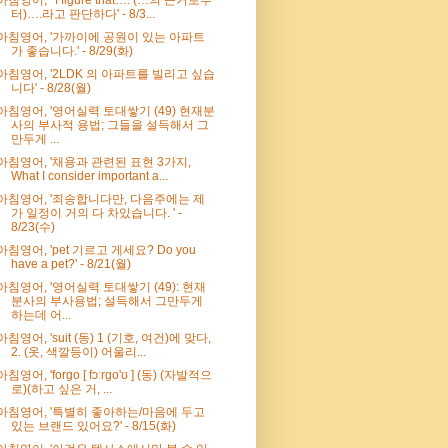
터)….라고 판단하다' - 8/3...
아침영어, '가까이에 공원이 있는 아파트
가 좋습니다.' - 8/29(화)
아침영어, '2LDK 의 아파트를 빌리고 싶습
니다' - 8/28(월)
아침영어, '영어실력 토대쌓기 (49) 현재분
사의 부사적 용법; 그들을 설득해서 그
만두게 ...
아침영어, '채용과 관련된 표현 3가지,
What I consider important a...
아침영어, '죄송합니다만, 다음주에는 제
가 일정이 거의 다 차있습니다. ' -
8/23(수)
아침영어, 'pet 기르고 게세요? Do you
have a pet?' - 8/21(월)
아침영어, '영어실력 토대쌓기 (49): 현재
분사의 부사용법; 설득해서 그만두게
하는데 어...
아침영어, 'suit (동) 1 (기호, 여건)에 맞다,
2. (옷, 색깔등이) 어울리...
아침영어, 'forgo [ fɔːrɡo'ʊ ] (동) (자발적으
로)(하고 싶은 거, ...
아침영어, '특별히 좋아하는/마음에 두고
있는 브랜드 있어요?' - 8/15(화)