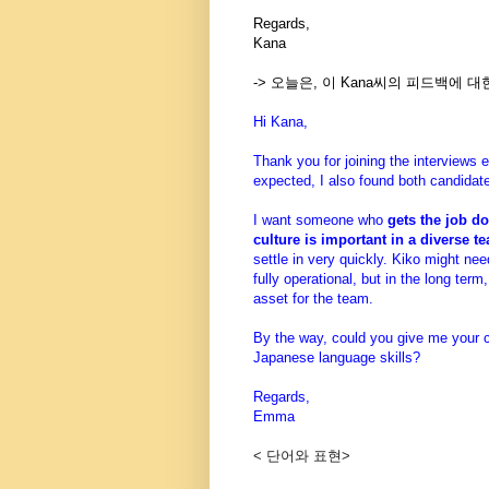
Regards,
Kana
-> 오늘은, 이 Kana씨의 피드백에 
Hi Kana,
Thank you for joining the interviews e
expected, I also found both candidat
I want someone who
gets the job d
culture is important in a diverse te
settle in very quickly. Kiko might ne
fully operational, but in the long term
asset for the team.
By the way, could you give me your 
Japanese language skills?
Regards,
Emma
< 단어와 표현>