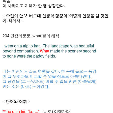
석음
이 사라지고 지혜가 한 뼘 성장한다.
-- 쑤린이 쓴 '하버드대 인생학 명강의 '어떻게 인생을 살 것인
가' 책에서 --
204
간접의문문
: what 절의 해석
I went on a trip to Iran. The landscape was beautiful
beyond comparison.
What
made the scenery second
to none were the paddy fields.
나는
이란의
시골로
여행을
갔다
.
한
눈에
들오는
풍경
이
그
무엇과도
비교할
수
없을
정도로
아름다웠다
.
그
풍경을
(
그
무엇과도
)
비할
수
없을
만큼
(
아름답게
)
만든
것은
(
바로
)
논이었다
.
< 단어와 어휘 >
** go on a trip (to…..)
(…
로
)
여행가다