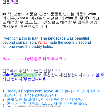
만든
것
은,
=> 즉, 오늘의 예문은, 간접의문문을 만드는 의문사 what
의 경우, what 이 이끄는 명사절은, 이 what 을 '무엇'이라고
도 해석할 수 있고, 또, ...'것'으로도 해석할 수 있음을 설명
하기 위한 예문인 것입니다.
I went on a trip to Iran. The landscape was beautiful
beyond comparison.
What
made the scenery second
to none were the paddy fields.
Have a nice day! (
좋은 하루 되세요
! )
친구에게 추천하기
/
본인 신청하기
!
ytkim5
@
yahoo.co.kr
로
'
추천합니다
/
신청
합니다
'
라고
메일
주
시면
됩니다
(
무료입니다
)!
1. 'Today's English from Tokyo' 4036
번째 아침 영어 한마디
메일입니다
.( since 2008/10/24 )
2.
현재 일본 도쿄에서
,
미국계 통신회사 재직중
.
3. 한국
외국어 대학교
TESOL
사이버 대학원 졸업
.