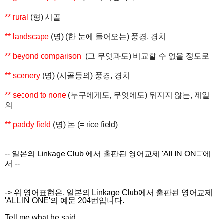
** rural
(
형
)
시골
** landscape
(
명
) (
한
눈에
들어오는
)
풍경
,
경치
** beyond comparison
(
그
무엇과도
)
비교할
수
없을
정도로
** scenery
(
명
) (
시골등의
)
풍경
,
경치
** second to none
(
누구에게도
,
무엇에도
)
뒤지지
않는
,
제일
의
** paddy field
(
명
)
논
(= rice field)
-- 일본의 Linkage Club 에서 출판된 영어교제 'All IN ONE'에
서 --
-> 위 영어표현은, 일본의 Linkage Club에서 출판된 영어교제
'ALL IN ONE'의 예문 204번입니다.
Tell me what he said.