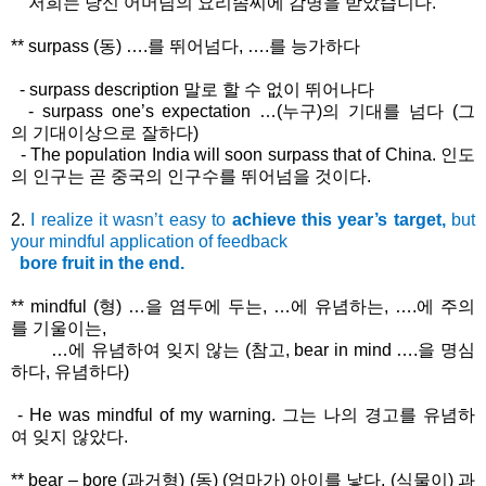
저희는
당신
어머님의
요리솜씨에
감명을
받았습니다
.
** surpass (
동
) ….
를
뛰어넘다
, ….
를
능가하다
- surpass description
말로
할
수
없이
뛰어나다
- surpass one’s expectation …(
누구
)
의
기대를
넘다
(
그
의
기대이상으로
잘하다
)
- The population India will soon surpass that of China.
인도
의
인구는
곧
중국의
인구수를
뛰어넘을
것이다
.
2.
I realize it wasn’t easy to
achieve this year’s target,
but
your mindful application of feedback
bore fruit in the end.
** mindful (
형
) …
을
염두에
두는
, …
에
유념하는
, ….
에
주의
를
기울이는
,
…
에
유념하여
잊지
않는
(
참고
, bear in mind ….
을
명심
하다
,
유념하다
)
- He was mindful of my warning.
그는
나의
경고를
유념하
여
잊지
않았다
.
** bear – bore (
과거형
) (
동
) (
엄마가
)
아이를
낳다
, (
식물이
)
과