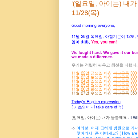
'(일요일, 아이는) 내
11/28(목)
Good morning everyone,
11월 28
일 목
요
일, 아침기온이 12도
,
영어 회화,
Yes, you
can!
We fought hard. We gave it our be
we made a difference.
우리는 격렬히 싸우고 최선을 다했다.
11월 22일 금요일 아침 복근운동 300 개.
11월 23일 토요일 아침 복근운동 300 개.
11월 24일 일요일 아침 복근운동 300 개.
11월 25일 월요일 아침 복근운동 300 개.
11월 26일 화요일 아침 복근운동 300 개.
11월 27일 수요일 아침 복근운동 350 개. 
Today's English expression
( 기초영어 - I take care of it )
(일요일, 아이는) 내가 돌볼께요
:
I wi
->
여러분, 어제 급하게 병원으로 가
찾아가서, 좀 어떠세요? ( How are you 