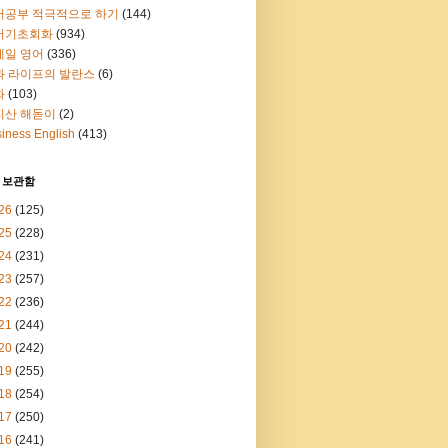
어공부 적극적으로 하기
(144)
어기초회화
(934)
메일 영어
(336)
과 라이프의 발란스
(6)
화
(103)
지산 해돋이
(2)
iness English
(413)
 보관함
26
(125)
25
(228)
24
(231)
23
(257)
22
(236)
21
(244)
20
(242)
19
(255)
18
(254)
17
(250)
16
(241)