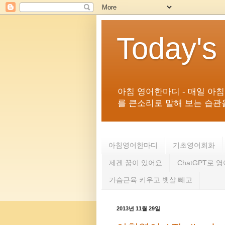
Today's
아침 영어한마디 - 매일 아
를 큰소리로 말해 보는 습관을 
아침영어한마디
기초영어회화
제겐 꿈이 있어요
ChatGPT로 
가슴근육 키우고 뱃살 빼고
2013년 11월 29일