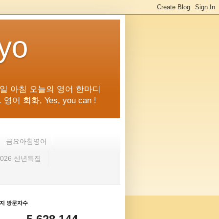
kyo
일 아침 오늘의 영어 한마디
화, Yes, you can !
금요아침영어
2026 신년특집
지 방문자수