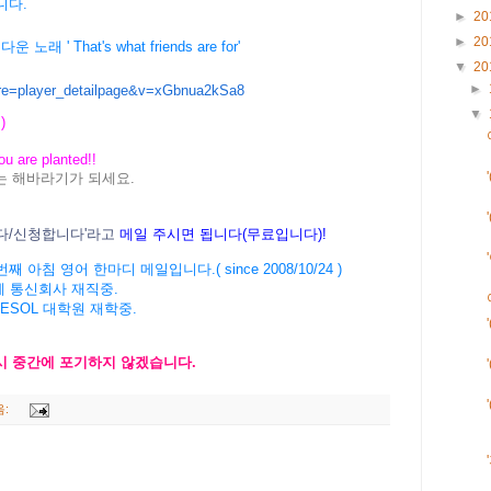
니다.
►
20
►
20
 ' That's what friends are for'
▼
20
►
ure=player_detailpage&v=xGbnua2kSa8
▼
)
ou are planted!!
는 해바라기가 되세요.
니다/신청합니다'라고
메일 주시면 됩니다(무료입니다)!
' 1295번째 아침 영어 한마디 메일입니다.( since 2008/10/24 )
계 통신회사 재직중.
TESOL 대학원 재학중.
다시 중간에 포기하지 않겠습니다.
음: