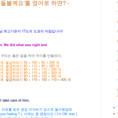
가 돌볼께요'를 영어로 하면? -
 낮 최고기온이
17도의 도쿄의 아침입니다!
st. We did what was right and
 우리는 옳은 일을 하여 차이를 만들었다.
 팔굽혀펴기 50 + 100 + 50 = 200 개
 팔굽혀펴기 80 + 110 + 90 = 280 개
 팔굽혀펴기 80 + 110 + 110 = 300 개
 팔굽혀펴기 80 + 110 + 130 = 320 개
 팔굽혀펴기 80 + 100 + 120 = 300 개
팔굽혀펴기 80 + 110 + 100 + 110 = 400 개
ll take care of him.
►
서 치료를 받은 옆집 아저씨가 집으로 돌아왔길래
feeling ? ), 이제는 좀 괜찮아요 ( I'm OK now ).
►