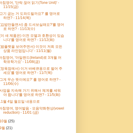
아침영어, '단락 끊어 읽기(Tone Unit)' -
11/15(금)
'고기 굽는 거 도와드릴까요?' 를 영어로
하면? - 11/14(목)
'(김밥만들면서) 좀 드셔보실래요?'를 영어
로 하면? - 11/13(수)
'(이 새 제품은) 이전 모델과 호환성이 있습
니다'를 영어로 하면? - 11/12(화)
'(팜플렛을 보여주면서) 이것이 저희 모든
상품 라인업입니다' - 11/11(월)
아침영어, '아일랜드(Ireland)로 3개월 어
학유학가요' - 11/08(금)
'(정육점에서) 이거 바베큐용으로 썰어 주
세요'를 영어로 하면? - 11/7(목)
'그게 무슨 뜻이에요?' 를 영어로 하면? -
11/06(수)
'사업을 지속해 가기 위해서 체계를 세워
야 합니다'를 영어로 하면? - 11/5(화)
11월 4일 월요일 내용으로
아침영여, 영어발음 - 모음약화현상(vowel
reduction) - 11/01 (금)
10월
(25)
9월
(21)