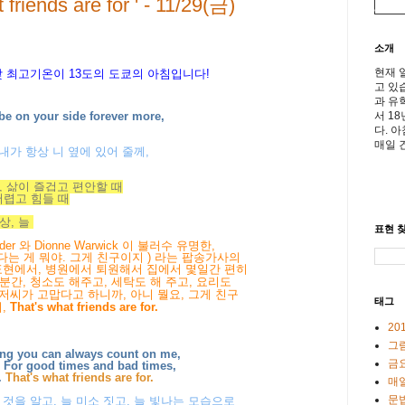
riends are for ' - 11/29(금)
소개
현재 
 낮 최고기온이
13도의 도쿄의 아침입니다!
고 있
과 유
서 1
 be on your side forever more,
다. 
매일 
내가 항상 니 옆에 있어 줄께,
 삶이 즐겁고 편안할 때
, 어렵고 힘들 때
상, 늘
표현 찾
er 와 Dionne Warwick 이 불러수 유명한,
다는 게 뭐야. 그게 친구이지 ) 라는 팝송가사의
표현에서, 병원에서 퇴원해서 집에서 몇일간 편히
간, 청소도 해주고, 세탁도 해 주고, 요리도
아저씨가 고맙다고 하니까, 아니 뭘요, 그게 친구
태그
이,
That's what friends are for.
20
그
ing you can always count on me,
금
r. For good times and bad times,
.
That's what friends are for.
매일
문
것을 알고, 늘 미소 짓고, 늘 빛나는 모습으로