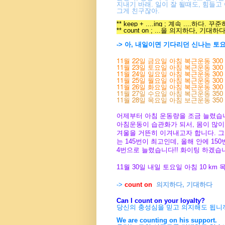
지내기
바래.
일이 잘 될때도, 힘들고 
그게 친구잖아.
** keep + ....ing ; 계속 ....하다. 꾸준
** count on ; ...을 의지하다, 기대하다
-> 아, 내일이면 기다리던 신나는 토요일
11월 22일 금요일 아침 복근운동 300 개.
11월 23일 토요일 아침 복근운동 300 개.
11월 24일 일요일 아침 복근운동 300 개.
11월 25일 월요일 아침 복근운동 300 개.
11월 26일 화요일 아침 복근운동 300 개.
11월 27일 수요일 아침 복근운동 350 개. 
11월 28일 목요일 아침 보근운동 350 개. 
어제부터 아침 운동량을 조금 늘렸습니다
아침운동이 습관화가 되서, 몸이 많이
겨울을
거뜬히 이겨내고자
합니다. 
는 145번
이
최고인데, 올해 안에 15
4번으로
늘렸습니다!! 화이팅 하겠습니
11월 30일 내일 토요일 아침 10 km 
->
count on
의지하다,
기대하다
Can I count on your loyalty?
당신의 충성심을 믿고 의지해도 됩니
We are counting on his support.