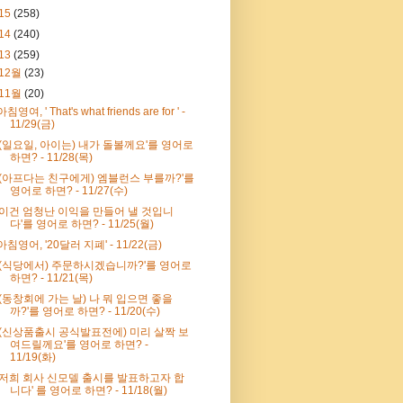
15
(258)
14
(240)
13
(259)
12월
(23)
11월
(20)
아침영여, ' That's what friends are for ' -
11/29(금)
'(일요일, 아이는) 내가 돌볼께요'를 영어로
하면? - 11/28(목)
'(아프다는 친구에게) 엠블런스 부를까?'를
영어로 하면? - 11/27(수)
'이건 엄청난 이익을 만들어 낼 것입니
다'를 영어로 하면? - 11/25(월)
아침영어, '20달러 지폐' - 11/22(금)
'(식당에서) 주문하시겠습니까?'를 영어로
하면? - 11/21(목)
'(동창회에 가는 날) 나 뭐 입으면 좋을
까?'를 영어로 하면? - 11/20(수)
'(신상품출시 공식발표전에) 미리 살짝 보
여드릴께요'를 영어로 하면? -
11/19(화)
'저희 회사 신모델 출시를 발표하고자 합
니다' 를 영어로 하면? - 11/18(월)