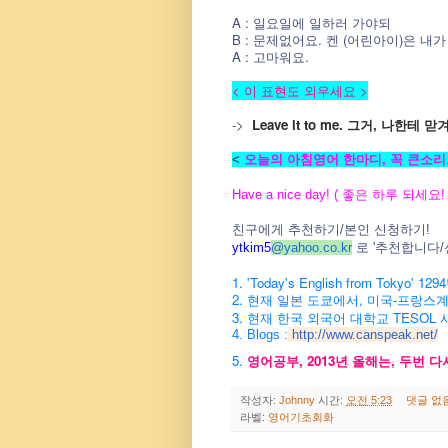
A : 일요일에 일하러 가야되
B : 문제없어요. 켄 (어린아이)은 내
A : 고마워요.
< 이 표현도 외우세요 >
->
Leave it to me. 그거, 나한테 맏겨
<
오늘의 아침영어 한마디, 꼭 큰소리로
Have a nice day! ( 좋은 하루 되세요! 
친구에게 추천하기/본인 신청하기!
ytkim5
@
yahoo.co.kr
로 '추천합니다
1. 'Today's English from Tokyo
2. 현재 일본 도쿄에서, 미국-프랑스
3. 현재 한국 외국어 대학교 TESOL
4. Blogs :
http://www.canspeak.net/
5.
영어공부, 2013년 올해는, 두번 
작성자:
Johnny
시간:
오전 5:23
댓글 없
라벨:
영어기초회화