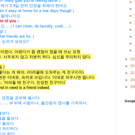
glad you're feeling better ).
►
서 2,3일 편히 안정을 취해야 한데요
►
ke it easy at home for a few days though ).
드릴테니까요.
►
re of you
)
►
can clean, do laundry, cook.....)
►
! )
riends are for. )
►
 눈여겨 보세요!!
►
►
이 더 좋아졌다. 아팠다가 좀 괜찮아 졌을 때 쓰는 표현
하게 하다. 서두르지 않고 차분히 하다. 심신을 무리하지 않다.
►
20
►
20
옴 )
or. ; 친구 좋다는 게 뭐야. (어려울때 도와주는 게 친구이지)
►
20
로 쓰입니다. 이대로 외우시면 됩니다.
►
20
친구가, 진정한 친구이다'
a friend indeed.
►
20
 표현을 공부해 봅시다.
Goog
.... of 뒤에 사람이나, 물건등의 명사를 가져와서,
볼보다
물을 돌보다
를 돌보다
 처리하다
아서 하다