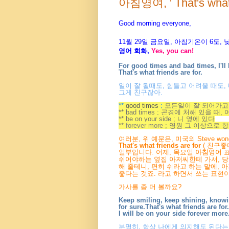
아침영여, ' That's what f
Good morning everyone,
11월 29
일
금
요
일, 아침기온이 6도
,
영어 회화,
Yes, you
can!
For good times and bad times, I'll
That's what friends are for.
일이 잘 될때도, 힘들고 어려울 때도, 
그게 친구잖아.
**
good times
;
모든일이 잘 되어가고,
** bad times ; 곤경에 처해 있을 때
** be on your side ; 니 옆에 있다
**
forever more
; 영원 그 이상으로 항
여러분, 위 예문은, 미국의 Steve wond
That's what friends are for
( 친구좋
일부입니다. 어제, 목요일 아침영어 
쉬어야하는 옆집 아저씨한테 가서, 당분
해 줄테니, 편히 쉬라고 하는 말에, 
좋다는 것죠. 라고 하면서 쓰는 표현
가사를 좀 더 볼까요?
Keep smiling, keep shining, know
for sure.
That's what friends are fo
I will be on your side
forever more
분명히, 항상 나에게 의지해도 된다는 