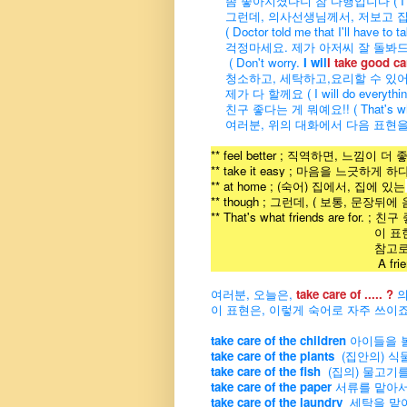
좀 좋아지셨다니 참 다행입니다 ( I'm really 
그런데, 의사선생님께서, 저보고 집에
( Doctor told me that I'll
have to ta
걱정마세요. 제가 아저씨 잘 돌봐
( Don't worry.
I wil
l take good ca
청소하고, 세탁하고,요리할 수 있어요.... ( I 
제가 다 할께요 ( I will do everything
친구 좋다는 게 뭐예요!! ( That's what f
여러분, 위의 대화에서 다음 표현을
** feel better ; 직역하면, 느낌
** take it easy ; 마음을 느긋
** at home ; (숙어) 집에서, 집에 있는
** though ; 그런데, ( 보통, 문장뒤에 
** That's what friends are f
이 표현은 이대로, 숙어
참고로, '어려울 때 
A friend in need is 
여러분, 오늘은,
take care of .....
?
의
이 표현은, 이렇게 숙어로 자주 쓰이죠. 
take care of the children
아이들을 
take care of the plants
(집안의) 식
take care of the fish
(집의) 물고기
take care of the paper
서류를 맡아서
take care of the laundry
세탁을 맡