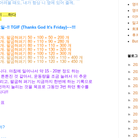
어려울 때도, 내가 항상 니 옆에 있어 줄께,
영
영
히 ....하다
이
.
일
~!! TGIF
(Thanks God It's Friday)~~!!!
회
후
 팔굽혀펴기 50 + 100 + 50 = 200 개
 팔굽혀펴기 80 + 110 + 90 = 280 개
Bus
 팔굽혀펴기 80 + 110 + 110 = 300 개
 팔굽혀펴기 80 + 110 + 130 = 320 개
 팔굽혀펴기 80 + 100 + 120 = 300 개
블로그
팔굽혀펴기 80 + 110 + 100 + 110 = 400 개
팔굽혀펴기 90 + 110 + 120 + 130 = 450 개
►
20
. 아침에 일어나서 약 15 - 20분 정도 하는
►
20
 튼튼진 것 같아서, 운동량을 조금 늘려서 이 추운
►
20
그리고, 팔굽혀 펴기는 지금까지 한번에 하는 기록으
로
►
20
0번까지
늘리는 것을 목표로 그동안 3번 하던 횟수를
다!!
►
20
►
20
목표
►
20
►
20
►
20
까?
►
20
►
20