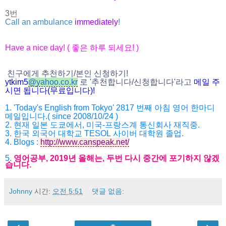
3번
Call an ambulance
immediately
!
Have a nice day! (
좋은 하루 되세요
! )
친구에게 추천하기
/
본인 신청하기
!
ytkim5
@
yahoo.co.kr
로
'
추천합니다
/
신청
합니다
'
라고
메일
주
시면
됩니다
(
무료입니다
)!
1. 'Today's English from Tokyo' 2817
번째 아침 영어 한마디
메일입니다
.( since 2008/10/24 )
2.
현재 일본 도쿄에서
,
미국
-
프랑스계 통신회사 재직중
.
3.
한국 외국어 대학교
TESOL
사이버 대학원 졸업
.
4.
Blogs :
http://www.canspeak.net/
5.
영어공부
, 2019
년 올해는
,
두번 다시 중간에 포기하지 않겠
습니다
.
Johnny
시간:
오전 5:51
댓글 없음: