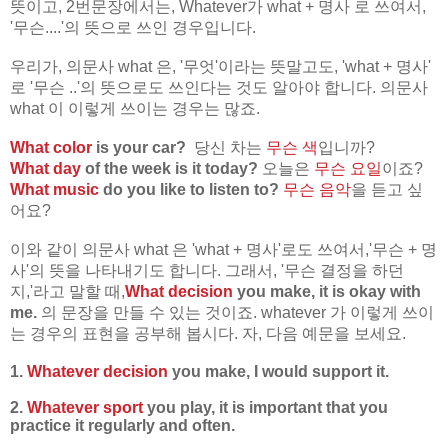
뜻이고, 2번문장에서는, Whatever가 what + 명사 로 쓰여서,
'무슨....'의 뜻으로 쓰인 경우입니다.
우리가, 의문사 what 은, '무엇'이라는 뜻말고도, 'what + 명사'
로 '무슨 ..'의 뜻으로도 쓰인다는 것도 알아야 합니다. 의문사
what 이 이렇게 쓰이는 경우는 많죠.
What color
is your car?
당신 차는
무슨 색
입니까?
What day
of the week is it today?
오늘은
무슨 요일
이죠?
What music
do you like to listen to?
무슨 음악
을 듣고 싶
어요?
이와 같이 의문사 what 은 'what + 명사'로도 쓰여서,'무슨 + 명
사'의 뜻을 나타내기도 합니다. 그래서, '무슨 결정을 하던
지,'라고 말할 때,
What decision
you make, it is okay with
me.
의 문장을 만들 수 있는 것이죠. whatever 가 이렇게 쓰이
는 경우의 표현을 공부해 봅시다. 자, 다음 예문을 보세요.
1.
Whatever decision
you make, I would support it.
2.
Whatever sport
you play, it is important that you
practice it regularly and often.