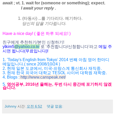
await ; vt. 1. wait for (someone or something); expect.
I await your reply .
1. (타동사) ...를 기다리다. 예기하다.
당신의 답을 기다립니다.
Have a nice day! (
좋은 하루 되세요
! )
친구에게 추천하기
/
본인 신청하기
!
ytkim5
@
yahoo.co.kr
로
'
추천합니다
/
신청합니다
'
라고
메일
주
시면
됩니다
(
무료입니다
)!
1. 'Today's English from Tokyo' 2014
번째 아침 영어 한마디
메일입니다
.( since 2008/10/24 )
2.
현재 일본 도쿄에서
,
미국
-
프랑스계 통신회사 재직중
.
3.
현재 한국 외국어 대학교
TESOL
사이버 대학원 재학중
.
4. Blogs :
http://www.canspeak.net/
5.
영어공부
, 2016
년 올해는
,
두번 다시 중간에 포기하지 않겠
습니다
.
Johnny
시간:
오전 6:52
댓글 없음: