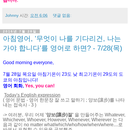
습니다
.
Johnny
시간:
오전 6:06
댓글 없음:
2016년 7월 28일
아침영어, '무엇이 나를 기다리건, 나는
가야 합니다'를 영어로 하면? - 7/28(목)
Good morning everyone,
7월
28
일
목
요일 아침기온이
23
도 낮 최고기온이
29
도의 도
쿄의 아침입니다
!
영어 회화
,
Yes, you can!
Today's English expression
(
영어 문법
-
영어 한문장 잘 쓰고 말하기
; 양보(讓步)를 나타
내는 접속사 - 3
)
-> 여러분, 우리 어제 '
양보(讓步)절'
을 만들어주는 Whatever,
Whichever, Whoever, However, Whenever, Wherever 는 다
음과 같이 no matter what/which/who/how/when/where....로
바꿔서 표현할 수 있음을 공부했죠.