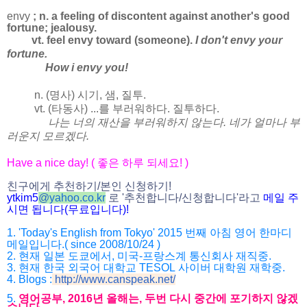
envy
; n. a feeling of discontent against another's good
fortune; jealousy.
vt. feel envy toward (someone).
I don't envy your
fortune.
How i envy you!
n. (명사) 시기, 샘, 질투.
vt. (타동사) ...를 부러워하다. 질투하다.
나는 너의 재산을 부러워하지 않는다. 네가 얼마나 부
러운지 모르겠다.
Have a nice day! (
좋은 하루 되세요
! )
친구에게 추천하기
/
본인 신청하기
!
ytkim5
@
yahoo.co.kr
로
'
추천합니다
/
신청합니다
'
라고
메일
주
시면
됩니다
(
무료입니다
)!
1. 'Today's English from Tokyo' 2015
번째 아침 영어 한마디
메일입니다
.( since 2008/10/24 )
2.
현재 일본 도쿄에서
,
미국
-
프랑스계 통신회사 재직중
.
3.
현재 한국 외국어 대학교
TESOL
사이버 대학원 재학중.
4. Blogs :
http://www.canspeak.net/
5.
영어공부
, 2016
년 올해는
,
두번 다시 중간에 포기하지 않겠