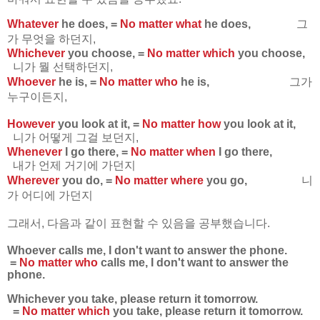
Whatever
he does, =
No matter what
he does,
그
가 무엇을 하던지,
Whichever
you choose, =
No matter which
you choose,
니가 뭘 선택하던지,
Whoever
he is, =
No matter who
he is,
그가
누구이든지,
However
you look at it, =
No matter how
you look at it,
니가 어떻게 그걸 보던지,
Whenever
I go there, =
No matter when
I go there,
내가 언제 거기에 가던지
Wherever
you do, =
No matter where
you go,
니
가 어디에 가던지
그래서, 다음과 같이 표현할 수 있음을 공부했습니다.
Whoever
calls me, I don't want to answer the phone.
=
No matter who
calls me, I don't want to answer the
phone.
Whichever
you take, please return it tomorrow.
=
No matter which
you take, please return it tomorrow.