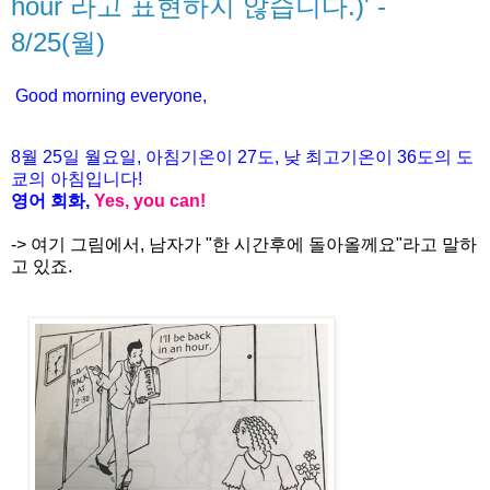
hour 라고 표현하지 않습니다.)' -
8/25(월)
Good morning everyone,
8월
25
일 월
요일
,
아침기온이
27도
,
낮
최고기온이
36도
의
도
쿄의
아침입니다
!
영어
회화
,
Yes, you can!
-> 여기 그림에서, 남자가 "한 시간후에 돌아올께요"라고 말하
고 있죠.