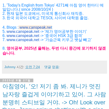
1. 'Today's English from Tokyo' 4271
째
아침
영어
한마디
메
일입니다
.( since 2008/10/24 )
2.
현재
일본
도쿄에서
,
미국계
통신회사
재직중
.
3.
한국
외국어
대학교
TESOL
사이버
대학원
졸업
.
4. Blogs :
www.canspeak.ne
t
5.
www.canspeak.net
-> '제가 영어공부한 이야기'
6.
www.canspeak.net
-> '중국어 HSK 3급 합격'
7.
www.canspeak.net
-> '가슴근육 키우고 뱃살 빼고'
8.
영어공부
, 2025
년
올해는
,
두번
다시
중간에
포기하지
않겠
습니
다
.
Johnny
시간:
오전 7:24
댓글 없음:
2025년 8월 27일
아침영어, '오! 저기 좀 봐. 제니가 멋진
남자랑 즐겁게 이야기하고 있어. 그 사람
분명히 스티브일 거야. -> Oh! Look over