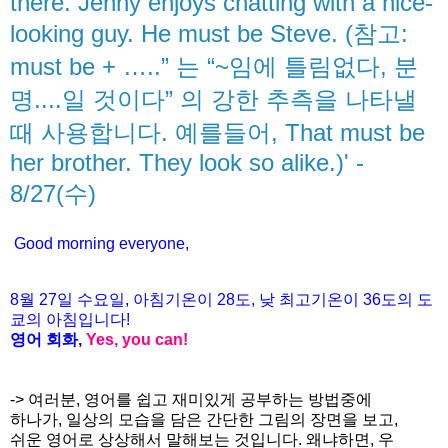
there. Jenny enjoys chatting with a nice-
looking guy. He must be Steve. (참고:
must be + …..” 는 “~임에 틀림없다, 분
명....일 것이다” 의 강한 추측을 나타낼
때 사용합니다. 예를들어, That must be
her brother. They look so alike.)' -
8/27(수)
Good morning everyone,
8월
27
일 수
요일
,
아침기온이
28도
,
낮
최고기온이
36도
의
도
쿄의
아침입니다
!
영어
회화
,
Yes, you can!
-> 여러분, 영어를 쉽고 재미있게 공부하는 방법중에
하나가, 일상의 모습을 담은 간단한 그림의 장면을 보고,
쉬운 영어로 상상해서 말해보는 것입니다. 왜냐하면, 우