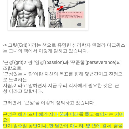
->
그릿
(Grit)이라는 책으로 유명한 심리학자
앤절라 더크워스
는
그녀의 책에서 이렇게 말하고 있습니다.
‘
근성'
(grit)
이란
‘
열정'
(passion)
과
‘
꾸준함'
(perseverance)
의
조합으로
,
‘
근성있는 사람
’
이란
자신의 목표를 향해 몇년간이고 진정으
로 노력하는
사람,이라고 말하면서
지금 우리 각자에게 필요한 것은
‘
근
성
’
이라고 말합니다
.
그러면서
, ‘
근성
’
을 이렇게 정의하고 있습니다
.
근성은
해가
뜨나
해가
지나
꿈과
미래를
물고
늘어지는
거예
요
.
단지
일주일
동안이나
,
한
달만이
아니라
,
몇
년에
걸쳐
,
꿈을