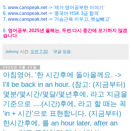
5.
www.canspeak.net
-> '제가 영어공부한 이야기'
6.
www.canspeak.net
-> '중국어 HSK 3급 합격'
7.
www.canspeak.net
-> '가슴근육 키우고, 뱃살빼고'
8.
영어공부
, 2025
년
올해는
,
두번
다시
중간에
포기하지
않겠
습니
다
.
Johnny
시간:
오전 7:32
댓글 없음:
2025년 8월 25일
아침영어, '한 시간후에 돌아올께요. ->
I'll be back in an hour. (참고: (지금부터)
몇분/몇시간/몇달/몇년후에, 라고 지금을
기준으로 ....(시간)후에, 라고 할 때는 꼭
'in + 시간'으로 표현합니다. (지금부터)
한시간후에, 를 an hour later, after an