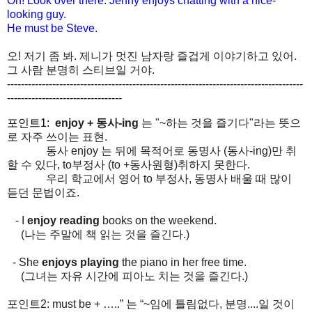
Oh! Look over there. Jenny enjoys chatting with a nice-
looking guy.
He must be Steve.
오! 저기 좀 봐. 제니가 멋진 남자랑 즐겁게 이야기하고 있어.
그 사람 분명히 스티브일 거야.
------------------------------
------------------------------
-------------------------
-
----
----------------------------
포인트1:
enjoy + 동사-ing
는 "~하는 것을 즐기다"라는 뜻으
로 자주 쓰이는 표현.
동사 enjoy 는 뒤에 목적어로 동명사 (동사-ing)만 취
할 수 있다, to부정사 (to +동사원형)취하지 못한다.
우리 학교에서 영어 to 부정사, 동명사 배울 때 많이
듣던 문법이죠.
- I
enjoy reading
books on the weekend.
(나는 주말에 책 읽는 것을 즐긴다.)
- She
enjoys playing
the piano in her free time.
(그녀는 자유 시간에 피아노 치는 것을 즐긴다.)
포인트2: must be + …..” 는 “~임에 틀림없다, 분명....일 것이