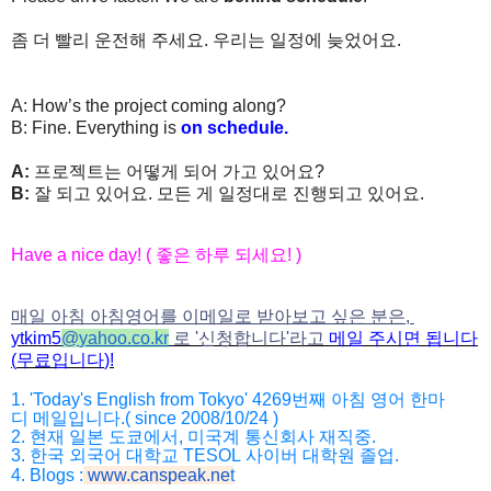
좀
더
빨리
운전해
주세요
.
우리는
일정에
늦었어요
.
A: How’s the project coming along?
B: Fine. Everything is
on schedule.
A:
프로젝트는
어떻게
되어
가고
있어요
?
B:
잘
되고
있어요
.
모든
게
일정대로
진행되고
있어요
.
Have a nice day! (
좋은
하루
되세요
! )
매일 아침 아침영어를 이메일로 받아보고 싶은 분은,
ytkim5
@
yahoo.co.kr
로
'
신청합니다
'
라고
메일
주시면
됩니다
(
무료입니다
)!
1. 'Today's English from Tokyo' 4269
번째
아침
영어
한마
디
메일입니다
.( since 2008/10/24 )
2.
현재
일본
도쿄에서
,
미국계
통신회사
재직중
.
3.
한국
외국어
대학교
TESOL
사이버
대학원
졸업
.
4. Blogs :
www.canspeak.ne
t