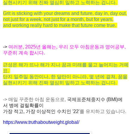
실현시키기
위해
진짜
열심히
일하고
노력하는
겁니다
.
Grit is sticking with your dreams and future, day in, day out
,
not just for
a
week, not just for
a
month,
but for years
,
and working really hard to make that future
come true.
->
여러분, 2025년 올해는,
우리 모두 아침운동과 영어공부,
꾸준히 계속 합시다.
근성은
해가
뜨나
해가
지나
꿈과
미래를
물고
늘어지는
거예
요
.
단지
일주일
동안이나
,
한
달만이
아니라
,
몇
년에
걸
쳐
,
꿈을
실현시키기
위해
진짜
열심히
일하고
노력하는
겁니다
.
-> 매일 꾸준한 아침 운동으로,
국제표준체중지수
(BMI)
에
서
병에
걸릴
확률
이
가장
적고
, 가장
이상적인
수치인
'22'
를 유지하고 있습니다.
https://www.truthaboutweight.
global/