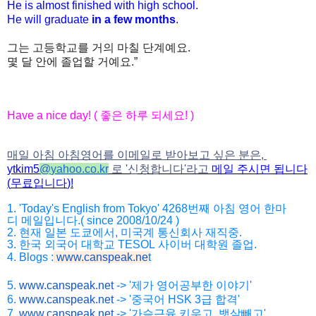
He is almost finished with high school.
He will graduate
in a few months
.
그는
고등학교를
거의
마칠
단계예요
.
몇
달
안에
졸업할
거예요
.”
Have a nice day! (
좋은
하루
되세요
! )
매일 아침 아침영어를 이메일로 받아보고 싶은 분은,
ytkim5
@
yahoo.co.kr
로
'
신청합니다
'
라고
메일
주시면
됩니다
(
무료입니다
)!
1. 'Today's English from Tokyo' 4268
번째
아침
영어
한마
디
메일입니다
.( since 2008/10/24 )
2.
현재
일본
도쿄에서
,
미국계
통신회사
재직중
.
3.
한국
외국어
대학교
TESOL
사이버
대학원
졸업
.
4. Blogs :
www.canspeak.ne
t
5.
www.canspeak.net
-> '제가 영어공부한 이야기'
6.
www.canspeak.net
-> '중국어 HSK 3급 합격'
7.
www.canspeak.net
-> '가슴근육 키우고, 뱃살빼고'