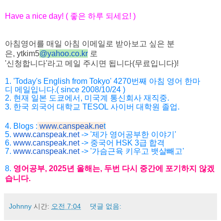
Have a nice day! (
좋은
하루
되세요
! )
아침영어를 매일 아침 이메일로 받아보고 싶은 분
은,
ytkim5
@
yahoo.co.kr
로
'
신청합니다
'
라고
메일
주시면
됩니다
(
무료입니다
)!
1. 'Today's English from Tokyo' 4270
번째
아침
영어
한마
디
메일입니다
.( since 2008/10/24 )
2.
현재
일본
도쿄에서
,
미국계
통신회사
재직중
.
3.
한국
외국어
대학교
TESOL
사이버
대학원
졸업
.
4. Blogs :
www.canspeak.ne
t
5.
www.canspeak.net
-> '제가 영어공부한 이야기'
6.
www.canspeak.net
-> 중국어 HSK 3급 합격
7.
www.canspeak.net
-> '가슴근육 키우고 뱃살빼고'
8.
영어공부
, 2025
년
올해는
,
두번
다시
중간에
포기하지
않겠
습니
다
.
Johnny
시간:
오전 7:04
댓글 없음: