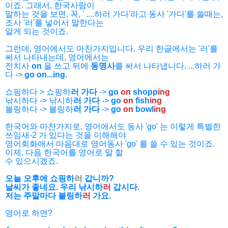
이죠. 그래서,
한국사람이
말하는 것을 보면, 꼭, ' ....하러 가다'라고 동사 '가다'를 쓸때는,
조사 '러'를 넣어서 말한다는
알게 되는 것이죠.
그런데, 영어에서도 마찬가지입니다. 우리 한글에서는 '러'를
써서 나타내는데, 영어에서는
전치사
on
을 쓰고 뒤에
동명사
를 써서 나타냅니다. ...하러 가
다 ->
go on...ing.
쇼핑하다 > 쇼핑하
러 가다
->
go
on
shopp
ing
낚시하다 -> 낚시하
러 가다
->
go
on
fish
ing
볼링하다 -> 볼링하
러 가다
->
go
on
bowl
ing
한국어와 마찬가지로, 영어에서도 동사 'go' 는 이렇게 특별한
쓰임새-2 가 있다는 것을 이해해야
영어회화애서 마음대로 영어동사 'go' 를 쓸 수 있는 것이죠.
이제, 다음 한국어를 영어로 말 할
수 있으시겠죠.
오늘 오후에 쇼핑하
러
갑니까?
날씨가 좋네요. 우리 낚시하
러
갑시다.
저는 주말마다 볼링하
러
가요.
영어로 하면?