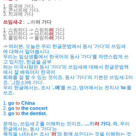
1. 중국에 가다.
2. 콘서트에 가다.
3. 치과에 가다
쓰임새-2
: ..
.하
러 가다
1. 쇼핑하다 -> 쇼핑하
러
가다
2. 낚시하다 -> 낚시하
러
가다
3. 볼링하다 -> 볼링하
러
가다
->
여러분, 오늘은 우리 한글문법에서 동사 '가다'의 쓰임새
에
대해서 알아봅시다.
우리는 일상생활에서 한국어의 동사 '가다'를 자연스럽게 쓰
고
있지만, 한글을 공부
하는 미국사람은 동사 '가다'의 쓰임새에 대해서 한글문법책
에서
잘 배워야지 한국어
회화를 잘 할 수 있는 것이죠. 동사 '가다'의 기본은 쓰임새-1이
죠.
',,(장소)에 가다'.
우리 한글에서는, 조사 '
..에
'를 쓰고, 영어에서는 전치사 '
to
'를
쓰죠.
1.
go
to
China
2.
go
to
the concert
3.
go
to
the dentist.
문제는, 쓰임새 2 를 이해하는 것이죠..
....
하
러
가다.
즉,
우리
한글에서는, 동사 '가다'는
목적을 나타내는 조사 '
러
'와 함께 쓰인다는 것을 이해하는 것