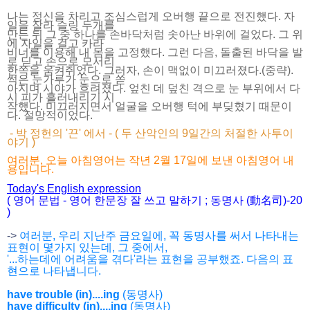
나는 정신을 차리고 조심스럽게 오버행 끝으로 전진했다. 자
일을 잘라 슬링 두개를
만든 뒤 그 중 하나를 손바닥처럼 솟아난 바위에 걸었다. 그 위
에 자일을 걸고 카라
비너를 이용해 내 몸을 고정했다. 그런 다음, 돌출된 바닥을 발
로 딛고 손으로 모서리
한쪽을 움켜쥐었다. 그러자, 손이 맥없이 미끄러졌다.(중략).
썩은 눈가루가 눈으로 쏟
아지며 시야가 흐려졌다. 엎친 데 덮친 격으로 눈 부위에서 다
시 피가 흘러내리기 시
작했다. 미끄러지면서 얼굴을 오버행 턱에 부딪혔기 때문이
다. 절망적이었다.
- 박 정헌의 '끈' 에서 - ( 두 산악인의 9일간의 처절한 사투이
야기 )
여러분, 오늘 아침영어는 작년 2월 17일에 보낸 아침영어 내
용입니다.
Today's English expression
( 영어 문법 - 영어 한문장 잘 쓰고 말하기 ; 동명사 (動名司)-20
)
->
여러분, 우리 지난주 금요일에, 꼭 동명사를 써서 나타내는
표현이 몇가지 있는데, 그 중에서,
'...하는데에 어려움을 겪다'라는 표현을 공부했죠. 다음의 표
현으로 나타냅니다.
have trouble (in)....ing
(동명사)
have difficulty (in)....ing
(동명사)