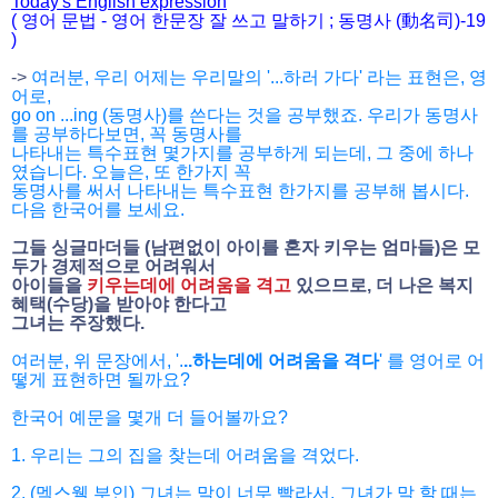
Today's English expression
( 영어 문법 - 영어 한문장 잘 쓰고 말하기 ; 동명사 (動名司)-19
)
->
여러분, 우리 어제는 우리말의 '...하러 가다' 라는 표현은, 영
어로,
go on ...ing (동명사)를 쓴다는 것을 공부했죠. 우리가 동명사
를 공부하다보면, 꼭 동명사를
나타내는 특수표현 몇가지를 공부하게 되는데, 그 중에 하나
였습니다. 오늘은, 또 한가지 꼭
동명사를
써서 나타내는 특수표현 한가지를 공부해 봅시다.
다음 한국어를 보세요.
그들 싱글마더들 (남편없이 아이를 혼자 키우는 엄마들)은 모
두가 경제적으로 어려워서
아이들을
키우는데에 어려움을 격고
있으므로, 더 나은 복지
혜택(수당)을 받아야 한다고
그녀는 주장했다.
여러분, 위 문장에서, '.
..하는데에 어려움을 격다
' 를 영어로 어
떻게 표현하면 될까요?
한국어 예문을 몇개 더 들어볼까요?
1.
우리는 그의 집을 찾는데 어려움을 격었다.
2.
(멕스웰 부인) 그녀는 말이 너무 빨라서, 그녀가 말 할 때는