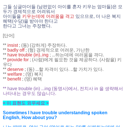
그들 싱글마더들 (남편없이 아이를 혼자 키우는 엄마들)은 모
두가 경제적으로 어려워서
아이들을
키우는데에 어려움을 격고
있으므로, 더 나은 복지
혜택(수당)을 받아야 한다고
한다고 그녀는 주장했다.
[단어]
**
insist
; (동) (강하게) 주장하다.
**
badly off
; (형) 경제적으로 어려운, 가난한
**
have trouble (in)..ing
; ...하는데에 여러움을 격다.
**
provide for
; (사람)에게 필요한 것을 제공하다. (사람을) 키
우다
**
deserve
; (동) ...할 자격이 있다. ..할 가치가 있다.
**
welfare
; (명) 복지
**
benefit
; (명) 혜택
** have trouble (in) ...ing (동명사)에서, 전치사 in 을 생략해서
나타내는 경우도 많습니다.
< 이 표현도 외우세요 >
Sometimes I have trouble understanding spoken
English, How about you?