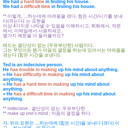
We had
a hard time
in finding his house.
We had
a difficult time
in finding his house.
** 이렇게, '...하는데에 어려움을 겪다, 힘든 시간/시기를 보내
다(격는다)' 는 표현을
이상
4가지로
나타낼 수 있음을 이해하시고, 회화에서, 작문
에서, 이메일에서 사용하세요.
몇가지 예문을 더 들어볼까요?
테드는 결단성이 없는 (우유부단한) 사람이다.
그는 무엇이든 뭔가 마음의 결정을 하는데
있어서는 어려움을
겪는다 (힘든 시간을 보낸다).
Ted is an indecisive person.
He
has trouble in making
up his mind about anything.
= He
has difficulty in making
up his mind about
anything.
= He
has a hard time in making
up his mind about
anything.
= He
has a difficult time in making
up his mind about
anything.
** indecisive ; 결단성이 없는, 우유부단한
** make up one's mind ; 마음의 결정을 하다.
자, 위의 표현은 ....하는데에 (힘든 시간)을 보내다 (겪다) 이
고,....하는데에... 의 뜻으로