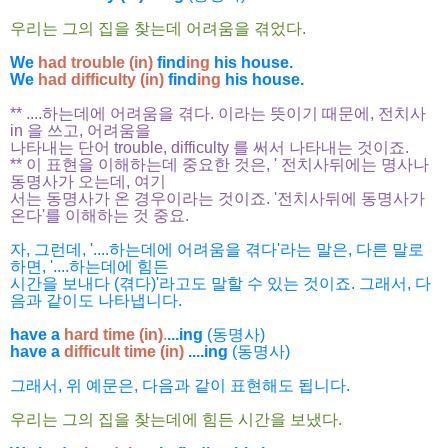
우리는 그의 집을 찾는데 어려움을 겪었다.
We
had trouble (in)
find
ing
his house.
We
had difficulty (in)
find
ing
his house.
** ....하는데에 어려움을 겪다. 이라는 뜻이기 때문에, 전치사
in 을 쓰고, 어려움을
나타내는 단어 trouble, difficulty 를 써서 나타내는 것이죠.
** 이 표현을 이해하는데 중요한 것은, ' 전치사뒤에는 명사나
동명사가 오는데, 여기
서는 동명사가 온 경우이라는 것이죠. '전치사뒤에 동명사가
온다'를 이해하는 것 중요.
자, 그런데, '....하는데에 어려움을 겪다'라는 말은, 다른 말로
하면, '....하는데에 힘든
시간을 보내다 (겪다)'라고도 말할 수 있는 것이죠. 그래서, 다
음과 같이도 나타냅니다.
have a
hard time (in)
.
...ing
(동명사)
have a
difficult time (in)
....ing
(동명사)
그래서, 위 예문은, 다음과 같이 표현해도 됩니다.
우리는 그의 집을 찾는데에 힘든 시간을 보냈다.