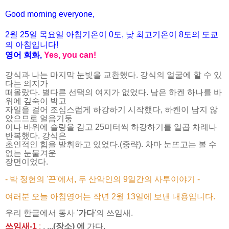
Good morning everyone,
2월 25
일 목
요
일 아침기온이 0도, 낮 최고기온이
8도의 도쿄
의 아침입니다!
영어 회화,
Yes, you
can!
강식과 나는 마지막 눈빛을 교환했다. 강식의 얼굴에 할 수 있
다는 의지가
떠올랐다. 별다른 선택의 여지가 없었다. 남은 하켄 하나를 바
위에 깊숙이 박고
자일을 걸어 조심스럽게 하강하기 시작했다, 하켄이 남지 않
았으므로 얼음기둥
이나 바위에 슬링을 감고 25미터씩 하강하기를 일곱 차례나
반복했다. 강식은
초인적인 힘을 발휘하고 있었다.(중략). 차마 눈뜨고는 볼 수
없는 눈물겨운
장면이었다.
- 박 정헌의 '끈'에서, 두 산악인의 9일간의 사투이야기 -
여러분 오늘 아침영어는 작년 2월 13일에 보낸 내용입니다.
우리 한글에서 동사 '
가다
'의 쓰임새.
쓰임새-1
:
. ...
(장소) 에
가다.