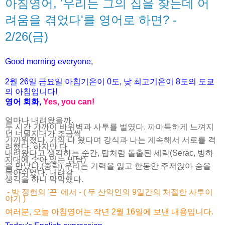
아침영어, '우리는 그의 집을 찾는데 어
려움을 겪었다'를 영어로 하면? -
2/26(금)
Good morning everyone,
2월 26
일 금
요
일 아침기온이 0도, 낮 최고기온이
8도의 도쿄
의 아침입니다!
영어 회화,
Yes, you
can!
얼마나 내려왔을까.
두 시간 가까이 바위벽과 사투를 벌였다. 까마득하게 느껴지
던 너덜지대가 조금씩
가까워졌다. 거의 다 왔다며 강식과 나는 계속해서 서로를 격
려했다. 하지만 다
내려왔다고 생각하는 순간, 탑처럼 돌출된 세락(Serac, 빙하
지대에 솟아 있는 빙탑)
을 만났다.(중략) 우리는 기력을 잃고 한동안 주저앉아 숨을
몰아쉬었다. 내려갈
생각을 하니 막막했다.
- 박 정헌의 '끈' 에서 - ( 두 산악인의 9일간의 처절한 사투이
야기 )
여러분, 오늘 아침영어는 작년 2월 16일에 보낸 내용입니다.