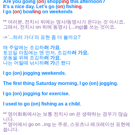
Are you going (
on
) shopp
ing
this afternoon?
It's a nice day. Let's go (
on
) fish
ing
.
I go (
on
) bowl
ing
on weekends
** 여러분, 전치사 뒤에는 명사/동명사가 온다는 것 아시죠.
그래서, 전치사 on 뒤에 동명사 (....ing)를 쓰는 것이죠.
->
'...하러 가다'의 표현 좀 더 볼까요?
매 주말에는 조깅하
러 가요
.
토요일 아침에는 맨 먼저, 조깅하
러 가요.
운동을 위해 조깅하
러 가요.
나는 어릴때 낚시하
러 가
곤 했다
I go (on) jogging weekends.
The first thing Saturday morning, I go (on) jogging.
I go (on) jogging for exercise.
I used to go (on) fishing as a child.
** 영어화화에서는 보통 전치사 on 은 생략하는 경우가 많습
니다.
** 영어에서 go on ..ing 는 주로, 스포츠나 레크레이션 표현에
씁니다.