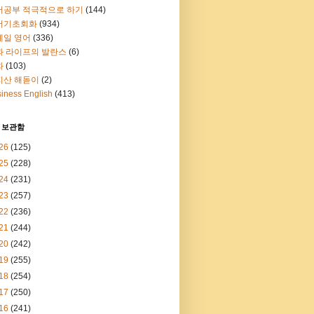
어공부 적극적으로 하기
(144)
어기초회화
(934)
메일 영어
(336)
과 라이프의 발란스
(6)
화
(103)
지산 해돋이
(2)
iness English
(413)
 보관함
26
(125)
25
(228)
24
(231)
23
(257)
22
(236)
21
(244)
20
(242)
19
(255)
18
(254)
17
(250)
16
(241)