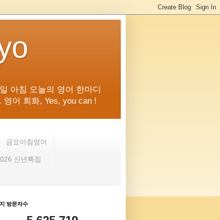
kyo
일 아침 오늘의 영어 한마디
화, Yes, you can !
금요아침영어
2026 신년특집
지 방문자수