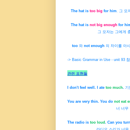
The hat is
too big
for him
. 그 
The hat is
not big enough
for hi
그 모자는 그에게 충분히 크지
too
와
not enough
의 차이를 아시
-> Basic Grammar in Use - unit 93
관련 표현들
I don't feel well. I ate
too much
.
기분
You are very thin. You do
not eat 
너 너무 말랐다. 충분
The radio is
too loud
. Can you tur
라디오 소리가 너무 