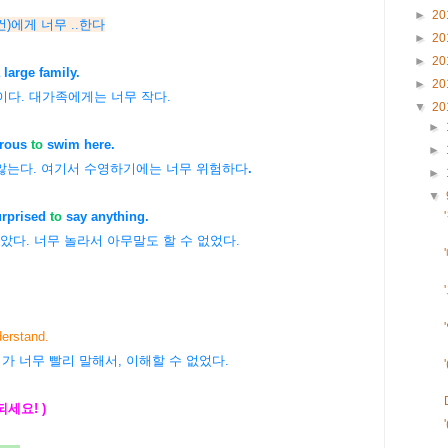
►
20
/물건)에게 너무 ..한다
►
20
►
20
 large family.
►
20
에게는 너무 작다.
▼
20
►
rous
to
swim here.
►
않는다. 여기서 수영하기에는 너무 위험하다
.
►
▼
rprised
to
say anything.
다. 너무 놀라서 아무말도 할 수 없었다.
derstand.
가 너무 빨리 말해서, 이해할 수 없었다.
 되세요! )