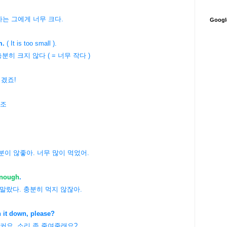
모자는 그에게 너무 크다.
Goog
m.
( It is too small ).
 않다 ( = 너무 작다 )
겠죠!
 참조
이 않좋아. 너무 많이 먹었어.
enough
.
히 먹지 않잖아.
n it down, please?
커요. 소리 좀 줄여줄래요?