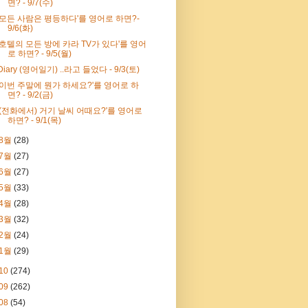
면? - 9/7(수)
'모든 사람은 평등하다'를 영어로 하면?-
9/6(화)
'호텔의 모든 방에 카라 TV가 있다'를 영어
로 하면? - 9/5(월)
Diary (영어일기) ..라고 들었다 - 9/3(토)
'이번 주말에 뭔가 하세요?'를 영어로 하
면? - 9/2(금)
'(전화에서) 거기 날씨 어때요?'를 영어로
하면? - 9/1(목)
8월
(28)
7월
(27)
6월
(27)
5월
(33)
4월
(28)
3월
(32)
2월
(24)
1월
(29)
10
(274)
09
(262)
08
(54)