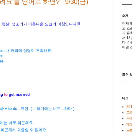
'를 영어로 하면? - 9/30(금)
소개
현재 
아침 햇살! 샛소리가 아름다운 도쿄의
아침입니다!!!
고 있
과 유
서 1
다. 
매일 
y coffee. 내 커피에 설탕이 부족해요.
ee.
ee.
표현 찾
ng
to
get married
태그
20
용사 +
to
do...표현. ( ...하기에는 너무 ..하다 )...
그
금
에는 너무 피곤해요.
매일
출할 수 없어요.
문