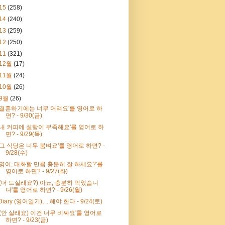
15
(258)
14
(240)
13
(259)
12
(250)
11
(321)
12월
(17)
11월
(24)
10월
(26)
9월
(26)
'결혼하기에는 너무 어려요'를 영어로 하
면? - 9/30(금)
'내 커피에 설탕이 부족해요'를 영어로 하
면? - 9/29(목)
'그 식당은 너무 붐벼요'를 영어로 하면? -
9/28(수)
'영어, 대화할 만큼 충분히 잘 하세요?'를
영어로 하면? - 9/27(화)
'(더 드실래요?) 아뇨, 충분히 먹었습니
다'를 영어로 하면? - 9/26(월)
Diary (영어일기), ...해야 한다 - 9/24(토)
'(안 살래요) 이건 너무 비싸요'를 영어로
하면? - 9/23(금)