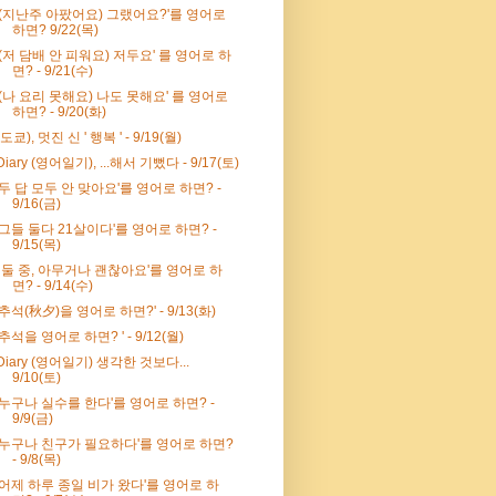
'(지난주 아팠어요) 그랬어요?'를 영어로
하면? 9/22(목)
'(저 담배 안 피워요) 저두요' 를 영어로 하
면? - 9/21(수)
'(나 요리 못해요) 나도 못해요' 를 영어로
하면? - 9/20(화)
(도쿄), 멋진 신 ' 행복 ' - 9/19(월)
Diary (영어일기), ...해서 기뻤다 - 9/17(토)
'두 답 모두 안 맞아요'를 영어로 하면? -
9/16(금)
'그들 둘다 21살이다'를 영어로 하면? -
9/15(목)
' 둘 중, 아무거나 괜찮아요'를 영어로 하
면? - 9/14(수)
'추석(秋夕)을 영어로 하면?' - 9/13(화)
'추석을 영어로 하면? ' - 9/12(월)
Diary (영어일기) 생각한 것보다...
9/10(토)
'누구나 실수를 한다'를 영어로 하면? -
9/9(금)
'누구나 친구가 필요하다'를 영어로 하면?
- 9/8(목)
'어제 하루 종일 비가 왔다'를 영어로 하