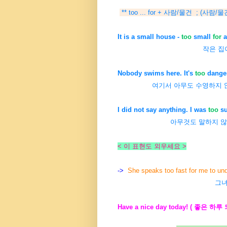
** too ... for + 사람/물건 ; (사람
It is a small house -
too
small
for
a
작은 집이다. 대가족
Nobody swims here. It's
too
dange
여기서 아무도 수영하지 
I did not say anything. I was
too
su
아무것도 말하지 않았
< 이 표현도 외우세요 >
->
She speaks too fast for me to un
그녀
Have a nice day today! ( 좋은 하루