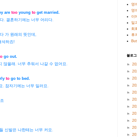
영
영
ey are
too
young
to
get married.
이
결혼하기에는 너무 어리다.
일
회
.하다 가 원래의 뜻인데,
후
Bus
해석하죠!
블로그
o
go out.
추워서 나갈 수 없어요.
►
20
►
20
►
20
rly
to
go to bed.
►
20
자기에는 너무 일러요.
►
20
►
20
 참조
►
20
►
20
►
20
►
20
들 신발은 나한테는 너무 커요.
►
20