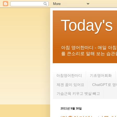
Today's
아침 영어한마디 - 매일 아
를 큰소리로 말해 보는 습관을 
아침영어한마디
기초영어회화
제겐 꿈이 있어요
ChatGPT로 
가슴근육 키우고 뱃살 빼고
2011년 9월 30일