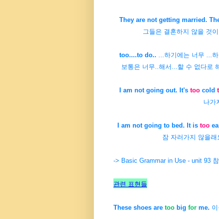
They are not getting married. Th
그들은 결혼하지 않을 것이다. 
too....to do..
...하기에는 너무 ..
보통은 너무..해서...할 수 없다
로 
I am not going out. It's
too
cold
t
나가지 않을래. 너무 
I am not going to bed. It is
too
ea
잠 자러가지 않을래요. 잠
-> Basic Grammar in Use - unit 93
관련 표현들
These shoes are
too
big
for
me.
이