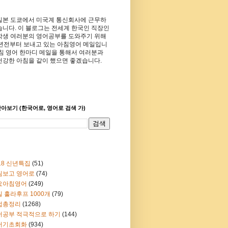
일본 도쿄에서 미국계 통신회사에 근무하
습니다. 이 블로그는 전세계 한국인 직장인
학생 여러분의 영어공부를 도와주기 위해
8년전부터 보내고 있는 아침영어 메일입니
아침 영어 한마디 메일을 통해서 여러분과
건강한 아침을 같이 했으면 좋겠습니다.
아보기 (한국어로, 영어로 검색 가)
18 신년특집
(51)
림보고 영어로
(74)
요아침영어
(249)
 훌라후프 1000개
(79)
법총정리
(1268)
어공부 적극적으로 하기
(144)
어기초회화
(934)