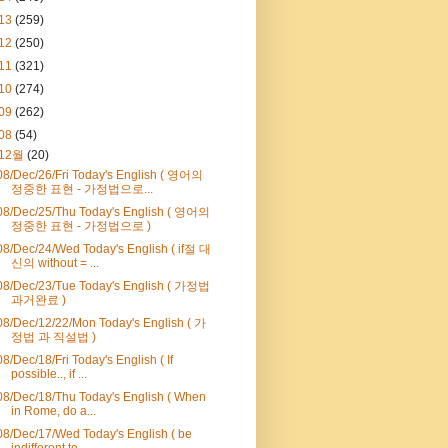
13
(259)
12
(250)
11
(321)
10
(274)
09
(262)
08
(54)
12월
(20)
08/Dec/26/Fri Today's English ( 영어의
정중한 표현 - 가정법으로...
08/Dec/25/Thu Today's English ( 영어의
정중한 표현 - 가정법으로 )
08/Dec/24/Wed Today's English ( if절 대
신의 without = ...
08/Dec/23/Tue Today's English ( 가정법
과거완료 )
08/Dec/12/22/Mon Today's English ( 가
정법 과 직설법 )
08/Dec/18/Fri Today's English ( If
possible.., if ...
08/Dec/18/Thu Today's English ( When
in Rome, do a...
08/Dec/17/Wed Today's English ( be
indifferent to....