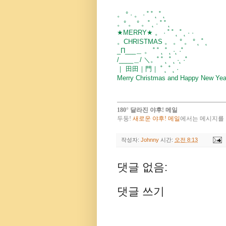
。 ° · 。 · ˚ ˚ ˛ ˚ ˛
。° 。 ° 。˚ ˛ · ˚ ˚ ˛
★MERRY★ 。 · ˚ ˚ ˛ ˚ ˛ · ·
。CHRISTMAS 。 。° 。 ° ˛ ˚ ˛
_Π___＿ 。 ˚ ˚ ˛ ˚ ˛ ·˛ ·˚
/____＿/ ＼。˚ ˚ ˛ ˚ ˛ ·˛ ·˚
｜ 田田｜門｜ ˚ ˛ ˚ ˛ ·
Merry Christmas and Happy New Year!
180° 달라진 야후! 메일
두둥!
새로운 야후! 메일
에서는 메시지를 
작성자:
Johnny
시간:
오전 8:13
댓글 없음:
댓글 쓰기