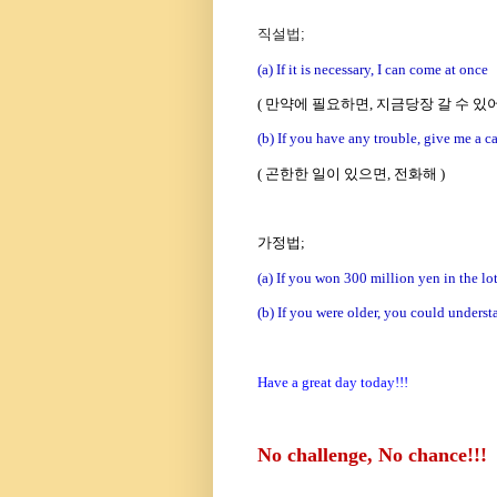
직설법;
(a) If it is necessary, I can come at once
( 만약에 필요하면, 지금당장 갈 수 있어
(b) If you have any trouble, give me a ca
( 곤한한 일이 있으면, 전화해 )
가정법;
(a) If you won 300 million yen in the lo
(b) If you were older, you could underst
Have a great day today!!!
No challenge, No chance!!!