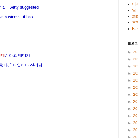
이
 it, " Betty suggested.
일
회
n business. it has
후
Bus
블로그
►
20
텐데
," 라고 베티가
►
20
다. " 니일이나 신경써,
►
20
►
20
►
20
►
20
►
20
►
20
►
20
►
20
►
20
►
20
►
20