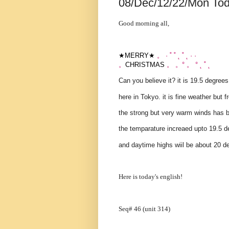
08/Dec/12/22/Mon T
Good morning all,
★MERRY★
。 · ˚ ˚ ˛ ˚ ˛ · ·
。
CHRISTMAS
。 。° 。 ° ˛ ˚ ˛
Can you believe it? it is 19.5 degree
here in Tokyo. it is fine weather but 
the strong but very warm winds has
the temparature increaed upto 19.5 d
and daytime highs wiil be about 20 d
Here is today's english!
Seq# 46 (unit 314)