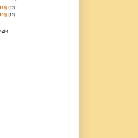
11월
(22)
10월
(12)
le검색