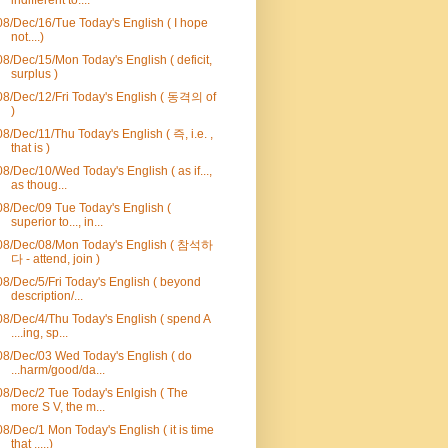
08/Dec/16/Tue Today's English ( I hope
not....)
08/Dec/15/Mon Today's English ( deficit,
surplus )
08/Dec/12/Fri Today's English ( 동격의 of
)
08/Dec/11/Thu Today's English ( 즉, i.e. ,
that is )
08/Dec/10/Wed Today's English ( as if...,
as thoug...
08/Dec/09 Tue Today's English (
superior to..., in...
08/Dec/08/Mon Today's English ( 참석하
다 - attend, join )
08/Dec/5/Fri Today's English ( beyond
description/...
08/Dec/4/Thu Today's English ( spend A
....ing, sp...
08/Dec/03 Wed Today's English ( do
...harm/good/da...
08/Dec/2 Tue Today's Enlgish ( The
more S V, the m...
08/Dec/1 Mon Today's English ( it is time
that .....)