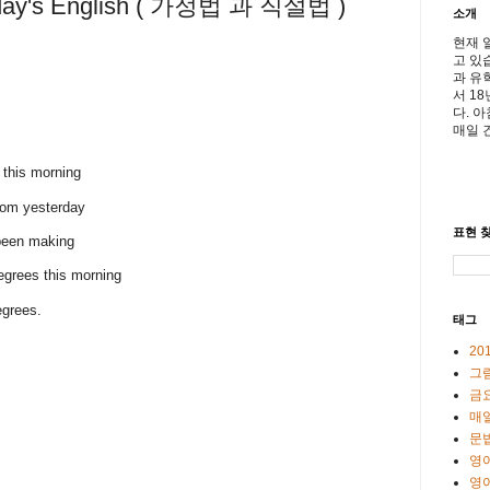
oday's English ( 가정법 과 직설법 )
소개
현재 
고 있
과 유
서 1
다. 
매일 
s this morning
from yesterday
표현 찾
 been making
egrees this morning
egrees.
태그
20
그
금
매일
문
영
영