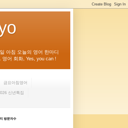
kyo
일 아침 오늘의 영어 한마디
화, Yes, you can !
금요아침영어
2026 신년특집
지 방문자수