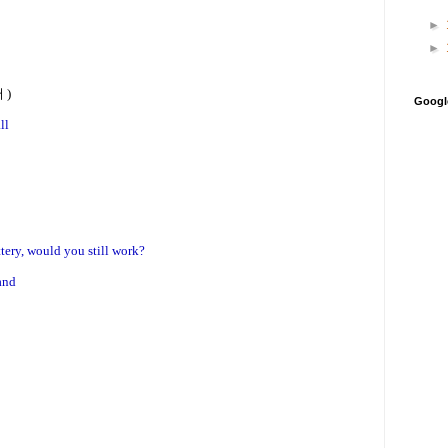
►
►
 )
Goog
ll
ttery, would you still work?
and