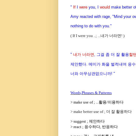
"
If
I
were
you, I
would
make better of
Amy reacted with rage, "Mind your ow
nothing to do with you."
( If I were you ..; ...내가 너라면!
)
"
내가 너라면
, 그걸 좀 더 잘 활용
할
제안했다. 메미가 화을 벌컥내며 응수했
너와 아무상관없으니까! "
Words,Phrases & Patterns
> make use of ; ...활용/이용하다
> make better use of ; 더 잘 활용하다
> suggest ; 제안하다
> react ; 응수하다, 반응하다