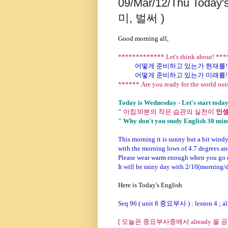
09/Mar/12/Thu Today
미, 벌써 )
Good morning all,
************* Let's think about! **
어떻게 준비하고 있는가 현재를!
어떻게 준비하고 있는가 미래를!
****** Are you ready for the world ou
Today is Wednesday -
Let's start toda
"
아침30분의 작은 습관의 실천이
인생
" Why don't you study English 30 min
This morning it is sunny but a bit windy 
with the morning lows of 4.7 degrees an
Please wear warm enough when you go 
It will be rainy day with 2/10(morning/
Here is Today's English
Seq 96 ( unit 8 중요부사 ) : lesson 4
[ 오늘은 중요부사중에서 already 을