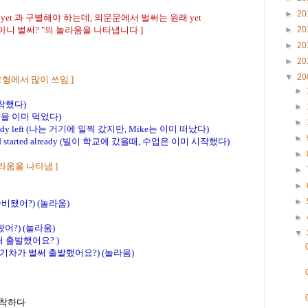
►
20
yet 과 구별해야 하는데, 의문문에서 벌써는 원래 yet
►
20
 " 아니 벌써? "의 놀라움을 나타냅니다 ]
►
20
►
20
▼
20
 완료형에서 많이 쓰임 ]
►
 도착했다)
►
나는 점심을 이미 먹었다)
►
had already left (나는 거기에 일찍 갔지만, Mike는 이미 떠났다)
►
 started already
(빌이 학교에 갔을때, 수업은 이미 시작했다)
►
 놀라움을 나타냄 ]
►
►
►
벌써 준비됐어?) (놀라움)
►
돌아왔어?) (놀라움)
▼
차가 벌써 출발했어요? )
dy? (아니, 기차가 벌써 출발했어요?) (놀라움)
, 도착하다