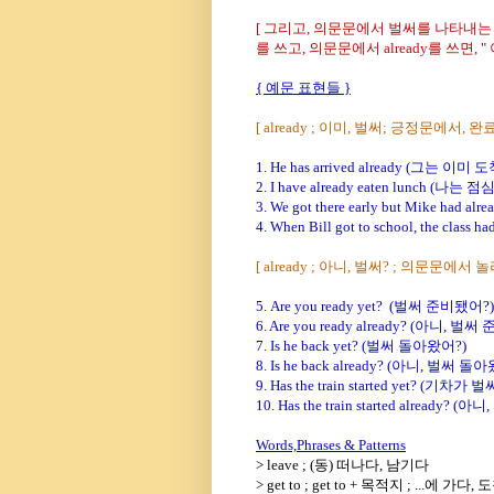
[ 그리고, 의문문에서 벌써를 나타내는 
를 쓰고, 의문문에서 already를 쓰면,
{ 예문 표현들 }
[ already ; 이미, 벌써; 긍정문에서,
1. He has arrived already (그는 이미
2. I have already eaten lunch (
3. We got there early but Mike 
4. When Bill got to school, the class had
[ already ; 아니, 벌써? ; 의문문에서
5. Are you ready yet? (벌써 준비됐어?)
6. Are you ready already? (아니, 
7. Is he back yet? (벌써 돌아왔어?)
8. Is he back already? (아니, 벌써 
9. Has the train started yet? (기
10. Has the train started alrea
Words,Phrases & Patterns
> leave ; (동) 떠나다, 남기다
> get to ; get to + 목적지 ; ...에 가다