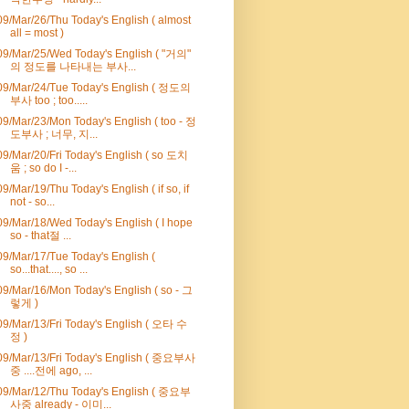
09/Mar/26/Thu Today's English ( almost
all = most )
09/Mar/25/Wed Today's English ( "거의"
의 정도를 나타내는 부사...
09/Mar/24/Tue Today's English ( 정도의
부사 too ; too.....
09/Mar/23/Mon Today's English ( too - 정
도부사 ; 너무, 지...
09/Mar/20/Fri Today's English ( so 도치
움 ; so do I -...
09/Mar/19/Thu Today's English ( if so, if
not - so...
09/Mar/18/Wed Today's English ( I hope
so - that절 ...
09/Mar/17/Tue Today's English (
so...that...., so ...
09/Mar/16/Mon Today's English ( so - 그
렇게 )
09/Mar/13/Fri Today's English ( 오타 수
정 )
09/Mar/13/Fri Today's English ( 중요부사
중 ....전에 ago, ...
09/Mar/12/Thu Today's English ( 중요부
사중 already - 이미...