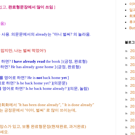
이
있고,
완료형문장에서 많이 쓰임
]
일
회
후
라움)
Bus
 사용. 의문문에서의 already는 "아니 벌써? 의 놀라움.
블로그
( 고맙지만, 나는 벌써 먹었어!)
►
20
►
20
 하면? I
have already read
the book ] (긍정, 완료형)
►
20
He has already gone home
] (긍정, 완료형)
►
20
 영어로 하면? He is
not
back home
yet
]
►
20
? Is he back home yet? ](의문문)
►
20
로 하면? Is he back home already? ](의문, 놀람)
►
20
►
20
t has been done already", " It is done already"
►
20
y 는 긍정문에서 "이미, 벌써" 로 많이 쓰이는데,
►
20
►
20
의 뉴앙스가 있고, 보통 완료형문장(현재완료, 과거완료)
►
20
세요.
►
20