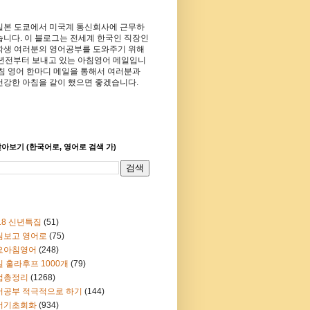
일본 도쿄에서 미국계 통신회사에 근무하
습니다. 이 블로그는 전세계 한국인 직장인
학생 여러분의 영어공부를 도와주기 위해
8년전부터 보내고 있는 아침영어 메일입니
아침 영어 한마디 메일을 통해서 여러분과
건강한 아침을 같이 했으면 좋겠습니다.
아보기 (한국어로, 영어로 검색 가)
18 신년특집
(51)
림보고 영어로
(75)
요아침영어
(248)
 훌라후프 1000개
(79)
법총정리
(1268)
어공부 적극적으로 하기
(144)
어기초회화
(934)