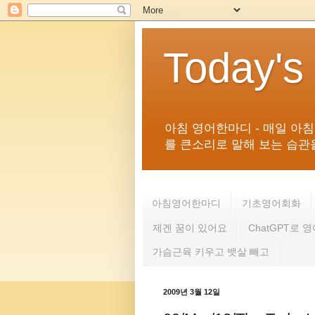
Today's
아침 영어한마디 - 매일 아
를 큰소리로 말해 보는 습관을 
아침영어한마디
기초영어회화
제겐 꿈이 있어요
ChatGPT로 
가슴근육 키우고 뱃살 빼고
2009년 3월 12일