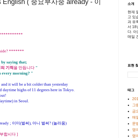
's English ( 중요부사중 already - 이
소개
현재 
고 있
과 유
서 1
다. 
************
매일 
tside? *******
y by saying that;
표현 찾
의 기적
을 만듭니다
"
s every morning? "
and it will be a bit colder than yesterday
d daytime highs of 11 degrees here in Tokyo.
태그
out!
20
daytime) in Seoul.
그
금
매일
 ; already ; 이미(벌써), 아니 벌써? (놀라움)
문
영
 공부합시다
]
영