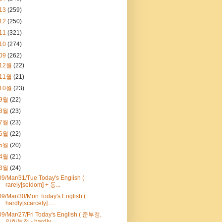
13
(259)
12
(250)
11
(321)
10
(274)
09
(262)
12월
(22)
11월
(21)
10월
(23)
9월
(22)
8월
(23)
7월
(23)
6월
(22)
5월
(20)
4월
(21)
3월
(24)
09/Mar/31/Tue Today's English (
rarely[seldom] + 동...
09/Mar/30/Mon Today's English (
hardly[scarcely].....
09/Mar/27/Fri Today's English ( 준부정,
약한부정 - hardly...