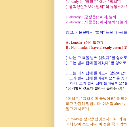
[ already 는 "긍정문" 에서 " 벌써" ]
[ "생각했던것보다 벌써" 의 뉴앙스가 
1. already ; (긍정문) ; 이미, 벌써
2. already ; (의문문) ; 아니 벌써? ( 놀
참고; 의문문에서 "벌써" 는 원래 yet 를
A ; Lunch? (점심할까?)
B ; No, thanks. I have
already
eaten 
[ "나는 그 책을 벌써 읽었다" 를 영어로
[ "그는 벌써 집에 돌아갔다" 를 영어로 하면? 
[ "그는 아직 집에 돌아오지 않았어요" 를
[ "그가 벌써 집에 돌아왔어요?" 를 영어로 하면
[ " 아니, 그가 벌써 집에 돌아왔어요? 를 영어
( 생각했던것보다 빨라서 놀라는것! )
[
여러분, " 그일 이미 끝냈어요" 를 영어회화에서 "I
라고 간단히 말합니다. 이처럼 alread
알고 계시죠?
]
[ already는 생각했던것보다 이미 
에서 많이 쓰입니다. 이 점을 꼭 기억하