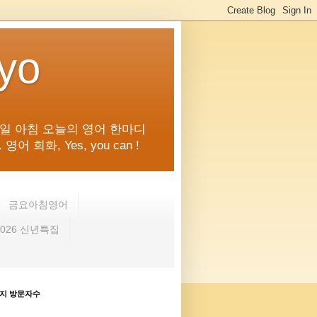
kyo
일 아침 오늘의 영어 한마디
화, Yes, you can !
금요아침영어
2026 신년특집
지 방문자수