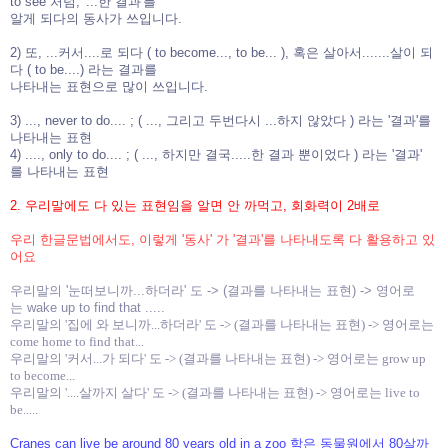
to see 처럼, '...한 결과'를
알게
되다의 동사가 쓰입니다.
2) 또, ...커서....로 되다 ( to become..., to be... ), 혹은 살아서.......살이 되
다 ( to be....) 라는 결과를
나타내는
표현으로 많이 쓰입니다.
3) ..., never to do.... ; ( ..., 그리고 두번다시 ...하지 않았다 ) 라는 '결과'를
나타내는 표현
4) ...., only to do.... ; ( ..., 하지만 결국.....한 결과 뿐이었다 ) 라는 '결과'
를 나타내는 표현
2. 우리말에도 다 있는 표현임을 알면 안 까먹고, 회화력이 2배로
우리 한글문법에서도, 이렇게 '동사' 가 '결과'를 나타내도록 다 활용하고 있
어요
우리말의 '눈떠보니까...하더라' 도 -> (결과를 나타내는 표현) -> 영어로
는 wake up to find that .....
우리말의 '집에 와 보니까...하더라' 도 -> (결과를 나타내는 표현) -> 영어로는
come home to find that...
우리말의 '커서...가 되다' 도 -> (결과를 나타내는 표현) -> 영어로는 grow up
to become...
우리말의 '....살까지 살다' 도 -> (결과를 나타내는 표현) -> 영어로는 live to
be.....
Cranes can live be around 80 years old in a zoo 학은 동물원에서 80살까