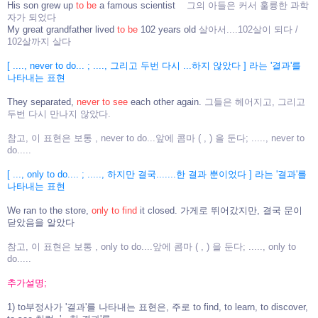
His son grew up
to be
a famous scientist
그의 아들은 커서 훌륭한 과학
자가 되었다
My great grandfather lived
to be
102 years old
살아서....102살이 되다 /
102살까지 살다
[ ...., never to do... ; ...., 그리고 두번 다시 ...하지 않았다 ] 라는 '결과'를
나타내는 표현
They separated,
never to see
each other again.
그들은 헤어지고, 그리고
두번 다시 만나지 않았다.
참고, 이 표현은 보통 , never to do...앞에 콤마 ( , ) 을 둔다; ....., never to
do.....
[ ..., only to do.... ; ....., 하지만 결국.......한 결과 뿐이었다 ] 라는 '결과'를
나타내는 표현
We ran to the store,
only to find
it closed. 가게로 뛰어갔지만, 결국 문이
닫았음을 알았다
참고, 이 표현은 보통 , only to do....앞에 콤마 ( , ) 을 둔다; ....., only to
do.....
추가설명;
1) to부정사가 '결과'를 나타내는 표현은, 주로 to find, to learn, to discover,