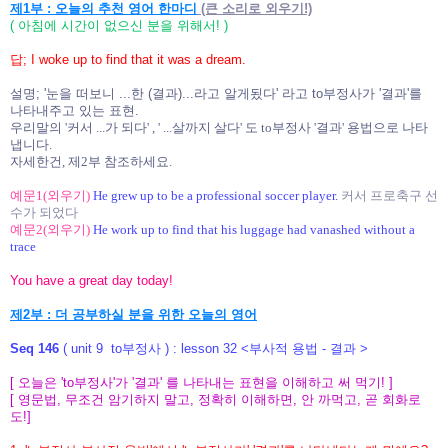
제1부 : 오늘의 추천 영어 한마디
(큰 소리로 외우기!)
( 아침에 시간이 없으신 분을 위해서! )
답; I woke up to find that it was a dream.
설명; '눈을 떠보니 ...한 (결과)...라고 알게됬다' 라고
to부정사가 '결과'를
나타내주고 있는 표현.
우리말의 '커서 ...가 되다' , ' ...살까지 살다' 도 to부정사 '결과' 용법으로 나타
냅니다.
자세한건, 제2부 참조하세요.
예문1(외우기)
He grew up to be a professional soccer player.
커서 프로축구 선
수가 되었다
예문2(외우기)
He work up to find that his luggage had vanashed without a
trace
You have a great day today!
제2부 : 더 공부하실 분을 위한 오늘의 영어
Seq 146
( unit 9 to부정사 ) : lesson 32 <부사적 용법 - 결과 >
[ 오늘은 '
to부정사'가 '결과' 를 나타내는 표현을 이해하고 써 먹기! ]
[
영문법, 무조건 암기하지 말고, 정확히 이해하면, 안 까먹고, 곧 회화로
도!
]