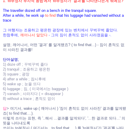
1. 'to부정사 부사적 용법'에서 'to부정사가' '결과'를 나타낸다는게 뭐예요?
The traveller dozed off on a bench in the tranquil square.
After a while, he work up
to find
that his luggage had vanashed without a
trace
그 여행자는 조용하고 평온한 광장에 있는 벤치에서 꾸벅꾸벅 졸았다.
한참후에,
깨어나서 알았다
- 그의 짐이 흔적도 없이 사라졌음을 -.
설명; 깨어나서, 어떤 '결과' 를 알게됐죠? ( to find that...) - 짐이 흔적도 없
이 사라진 결과를!
단어설명;
1) doze off ; 꾸벅꾸벅 졸다
2) tranquil ; 조용하고 평온한
3) square ; 광장
4) after a while ; 잠시후에
5) wake up ; 눈을 뜨다
6) luggage ; 짐, ( 미국에서는 baggage )
7) vanash ; 사라지다 ( = disappear )
8) without a trace ; 흔적도 없이
답
> 여기서, wake up ( 깨어나서 ) '짐이 흔적도 없이 사라진' 결과를 알게됐
죠( to find that....).
이렇게 쓰이는 표현, 즉 '..해서 ...결과를 알게되다', '...한 결과로 되다...' 의
뜻을 나타내도록
쓰이는 to부정사 ( 여기서는, to find that.....) 를 'to부정사'가 '결과'를 나타