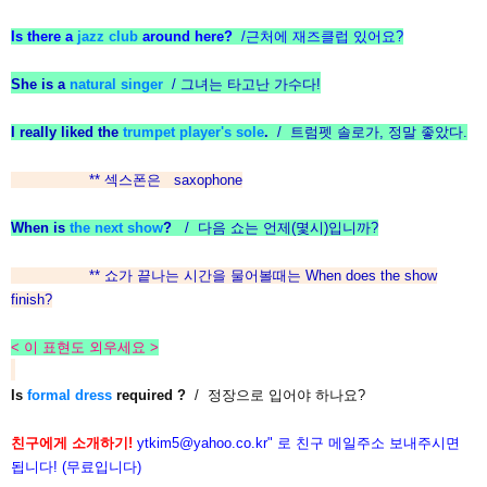
Is there a
jazz club
around here?
/근처에 재즈클럽 있어요?
She is a
natural singer
/ 그녀는 타고난 가수다!
I really liked the
trumpet player's sole
.
/ 트럼펫 솔로가, 정말 좋았다.
** 섹스폰은 saxophone
When is
the next show
?
/ 다음 쇼는 언제(몇시)입니까?
** 쇼가 끝나는 시간을 물어볼때는 When does the show
finish?
< 이 표현도 외우세요 >
Is
formal dress
required ?
/ 정장으로 입어야 하나요?
친구에게 소개하기!
ytkim5@yahoo.co.kr
" 로 친구 메일주소 보내주시면
됩니다! (무료입니다)