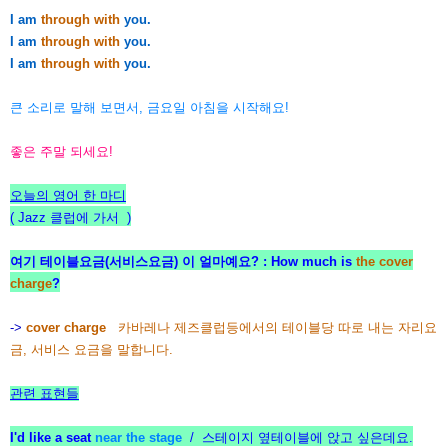
I am
through with
you.
I am
through with
you.
I am
through with
you.
큰 소리로 말해
보면서, 금요일 아침을
시작해요!
좋은 주말 되세요!
오늘의 영어 한 마디
( Jazz 클럽에 가서 )
여기 테이블요금(서비스요금) 이 얼마예요?
: How much is
the cover
charge
?
->
cover charge
카바레나 제즈클럽등에서의 테이블당 따로 내는 자리요
금, 서비스 요금을 말합니다.
관련 표현들
I'd like a seat
near the stage
/ 스테이지 옆테이블에 앉고 싶은데요.