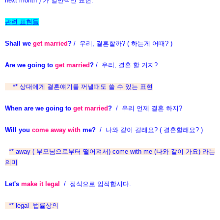
next month ) 가 일반적인 표현.
관련 표현들
Shall we
get married
?
/ 우리, 결혼할까? ( 하는게 어때? )
Are we going to
get married
?
/ 우리, 결혼 할 거지?
** 상대에게 결혼얘기를 꺼낼때도 쓸 수 있는 표현
When are we going to
get married
?
/ 우리 언제 결혼 하지?
Will you
come away with
me?
/ 나와 같이 갈래요? ( 결혼할래요? )
** away ( 부모님으로부터 떨어져서) come with me (나와 같이 가요) 라는
의미
Let's
make it legal
/ 정식으로 입적합시다.
** legal 법률상의