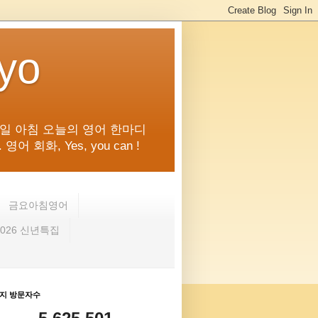
kyo
일 아침 오늘의 영어 한마디
화, Yes, you can !
금요아침영어
2026 신년특집
지 방문자수