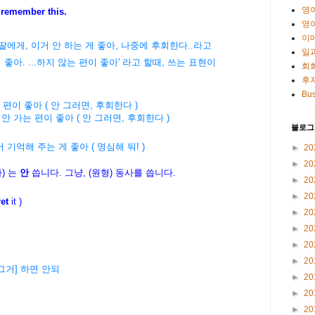
영
remember this.
영
이
딸에게, 이거 안 하는 게 좋아, 나중에 후회한다..라고
일
편이 좋아. ...하지 않는 편이 좋아' 라고 할때, 쓰는 표현이
회
후
Bus
편이 좋아 ( 안 그러면, 후회한다 )
안 가는 편이 좋아 ( 안 그러면, 후회한다 )
블로그
기억해 주는 게 좋아 ( 명심해 둬! )
►
20
►
20
) 는
안
씁니다. 그냥, (원형) 동사를 씁니다.
►
20
►
20
ret
it )
►
20
►
20
►
20
►
20
그거] 하면 안되
►
20
►
20
►
20