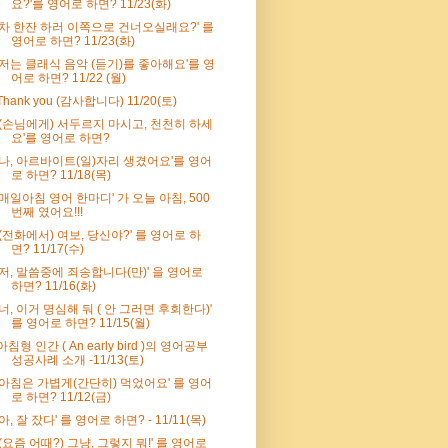
요?'를 영어로 하면? 11/23(화)
'차 한잔 하러 이쪽으로 건너오실래요?' 를
영어로 하면? 11/23(화)
'저는 클래식 음악 (듣기)를 좋아해요'를 영
어로 하면? 11/22 (월)
Thank you (감사합니다) 11/20(토)
'(손님에게) 서두르지 마시고, 천천히 하세
요'를 영어로 하면?
'나, 아르바이트(일)자리 생겼어요'를 영어
로 하면? 11/18(목)
'매일아침 영어 한마디' 가 오늘 아침, 500
번째 였어요!!!
'(전화에서) 여보, 당신야?' 를 영어로 하
면? 11/17(수)
'저, 말씀중에 죄송합니다(만)' 을 영어로
하면? 11/16(화)
'너, 이거 명심해 둬 ( 안 그러면 후회한다)'
를 영어로 하면? 11/15(월)
아침형 인간 ( An early bird )의 영어공부
성공사례 소개 -11/13(토)
'아침은 가볍게(간단히) 먹었어요' 를 영어
로 하면? 11/12(금)
'아, 잘 잤다' 를 영어로 하면? - 11/11(목)
'(요즘 어때?) 그냥, 그렇지 뭐!' 를 영어로