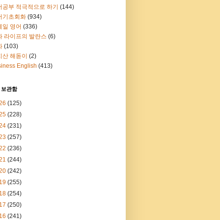
어공부 적극적으로 하기
(144)
어기초회화
(934)
메일 영어
(336)
과 라이프의 발란스
(6)
화
(103)
지산 해돋이
(2)
iness English
(413)
 보관함
26
(125)
25
(228)
24
(231)
23
(257)
22
(236)
21
(244)
20
(242)
19
(255)
18
(254)
17
(250)
16
(241)