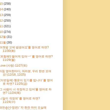
15
(258)
14
(240)
13
(259)
12
(250)
11
(321)
10
(274)
12월
(31)
11월
(30)
'어젯밤 꼬박 밤샜어요'를 영어로 하면?
11/30(화)
'(위험해!) 떨어져 있어~~' 를 영어로 하면?
11/29(월)
Love (사랑) 11/27(토)
아침 영어한마디, 여러분, 우리 한번 모여
요! (12/18, 12/25)
'(이번일에) 행운이 있기를 빕니다' 를 영어
로 하면? 11/25(금)
'그 사람이 너 걱정하고 있어'를 영어로 하
면? 11/24(목)
'니일이 걱정되' 를 영어로 하면?
11/24(수)
재전송(수정판) ' 차 한잔 하러 오실래