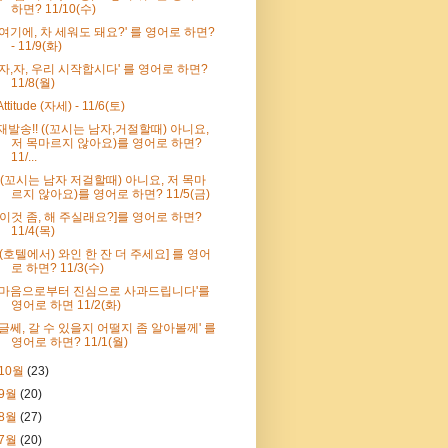
하면? 11/10(수)
'여기에, 차 세워도 돼요?' 를 영어로 하면?
- 11/9(화)
'자,자, 우리 시작합시다' 를 영어로 하면?
11/8(월)
Attitude (자세) - 11/6(토)
재발송!! ((꼬시는 남자,거절할때) 아니요,
저 목마르지 않아요)를 영어로 하면?
11/...
((꼬시는 남자 저걸할때) 아니요, 저 목마
르지 않아요)를 영어로 하면? 11/5(금)
[이것 좀, 해 주실래요?]를 영어로 하면?
11/4(목)
[(호텔에서) 와인 한 잔 더 주세요] 를 영어
로 하면? 11/3(수)
'마음으로부터 진심으로 사과드립니다'를
영어로 하면 11/2(화)
'글쎄, 갈 수 있을지 어떨지 좀 알아볼께' 를
영어로 하면? 11/1(월)
10월
(23)
9월
(20)
8월
(27)
7월
(20)