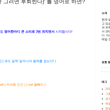
 안 그러면 후회한다)' 를 영어로 하면?
소개
현재 
고 있
과 유
서 1
아침
영어한마디 큰 소리로 3번 외치면서
시작합시다!
다. 
매일 
m. [속담] ( 새도 일찍 일어나야 벌레를 잡는다! )
표현 찾
태그
t owl ( 저녁형 인간 ) ( owl 올빼미 )
20
그
금
매일
문