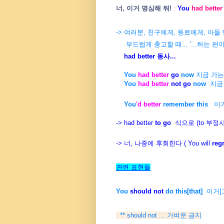
너, 이거 명심해 둬!
:
You
had better
->
여러분, 친구에게, 동료에게, 아들 
부드럽게 충고할 때...
'...하는 
had better 동사...
You
had better
go
now
지금 가는 
You
had better
not go
now
지금 
You
'd better
remember this
이거 
-> had better
to go
식으로 (to 부정사
-> 너, 나중에 후회한다 ( You will
reg
관련 표현들
You
should not
do this[that]
이거[
** should not ... 가벼운 금지