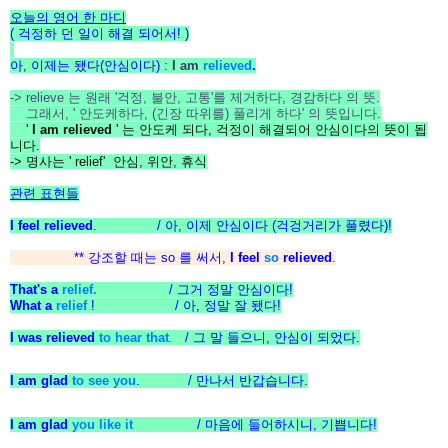
오늘의 영어 한 마디
( 걱정하 던 일이 해결 되어서! )
아, 이제는 됐다(안심이다) :
I am
relieved
.
-> relieve 는 원래 '걱정, 불안, 고통'를 제거하다, 경감하다 의 뜻.
그래서, ' 안도케하다, (긴장 따위를) 풀리게 하다' 의 뜻입니다.
'
I am relieved
' 는 안도케 되다, 걱정이 해결되어 안심이다의 뜻이 됩
니다.
-> 명사는 ' relief' 안심, 위안, 휴식
관련 표현들
I feel relieved
. / 아, 이제 안심이다 (걱겅거리가 풀렸다)!
** 강조할 때는 so 를 써서,
I feel
so
relieved
.
That's a
relief.
/ 그거 정말 안심이다!
What a
relief
! / 아, 정말 잘 됐다!
I was relieved
to hear that
.
/ 그 말 들으니, 안심이 되었다.
I am glad
to see you
. / 만나서 반갑습니다.
I am glad
you like it
/ 마음에 들어하시니, 기쁩니다!