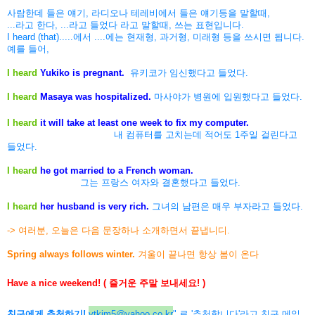
사람한데 들은 얘기, 라디오나 테레비에서 들은 얘기등을 말할때,
...라고 한다, ...라고 들었다 라고 말할때, 쓰는 표현입니다.
I heard (that).....에서 ....에는 현재형, 과거형, 미래형 등을 쓰시면 됩니다.
예를 들어,
I heard
Yukiko is pregnant.
유키코가 임신했다고 들었다.
I heard
Masaya was hospitalized.
마사야가 병원에 입원했다고 들었다.
I heard
it will take at least one week to fix my computer.
내 컴퓨터를 고치는데 적어도 1주일 걸린다고
들었다.
I heard
he got married to a French woman.
그는 프랑스 여자와 결혼했다고 들었다.
I heard
her husband is very rich.
그녀의 남편은 매우 부자라고 들었다.
-> 여러분, 오늘은 다음 문장하나 소개하면서 끝냅니디.
Spring always follows winter.
겨울이 끝나면 항상 봄이 온다
Have a nice weekend! ( 즐거운 주말 보내세요! )
친구에게 추천하기!
ytkim5@yahoo.co.kr
" 로 '추천합니다'라고 친구 메일