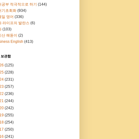
어공부 적극적으로 하기
(144)
어기초회화
(934)
메일 영어
(336)
과 라이프의 발란스
(6)
화
(103)
지산 해돋이
(2)
iness English
(413)
 보관함
26
(125)
25
(228)
24
(231)
23
(257)
22
(236)
21
(244)
20
(242)
19
(255)
18
(254)
17
(250)
16
(241)