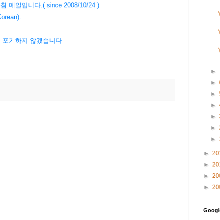
1 아침 메일입니다.( since 2008/10/24 )
orean).
간에 포기하지 않겠습니다
►
►
►
►
►
►
►
►
20
►
20
►
20
►
20
Goog