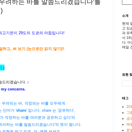
가 우려하는 바를 말씀드리겠습니다'를
)
소개
현재 
고 있
 최고기온이 29도의
도쿄의
아침입니다!
과 유
서 1
다. 
매일 
말하고, 써 보기 (눈으로만 읽지 않기)!!
 )
표현 찾
말씀드리겠습니다.
:
 concerns
.
태그
는 우려되는 바, 걱정되는 바를 모두에게
20
 단어가 '
share
' 입니다. share 는 '공유하다',
그
'제가 걱정하는 바를 여러분과 공유하고 싶다'의
금
매일
 유러하는 바를 말씀드리겠습니다'의 뜻이 됩니다.
문
 정중한 표현을 하고 있죠. 자, 예문 보세요.