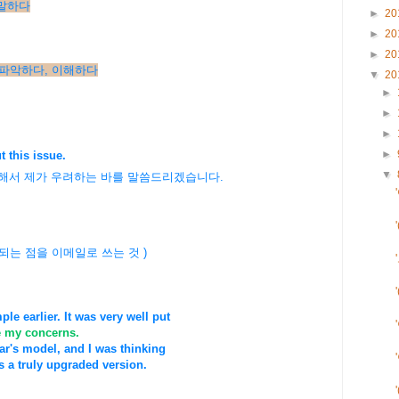
, 말하다
►
20
►
20
►
20
뜻을) 파악하다, 이해하다
▼
20
►
►
►
►
t this issue.
▼
우려하는 바를 말씀드리겠습니다.
우려되는 점을 이메일로 쓰는 것 )
e earlier. It was very well put
re my concerns.
ear's model, and I was thinking
s a truly upgraded version.