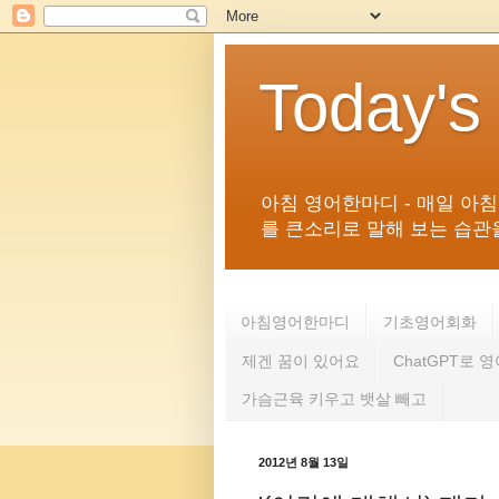
Today's
아침 영어한마디 - 매일 아
를 큰소리로 말해 보는 습관을 
아침영어한마디
기초영어회화
제겐 꿈이 있어요
ChatGPT로 
가슴근육 키우고 뱃살 빼고
2012년 8월 13일