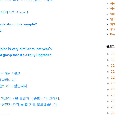
영
영
서 얘기하고 있다 )
이
일
회
nts about this sample?
후
e.
Bus
블로그
olor is very similar to last year's
►
20
rasp that it's a truly upgraded
►
20
►
20
►
20
 분 게신가요?
►
20
생각합니다.
►
20
말씀드리고 싶습니다.
►
20
►
20
 색깔이 작년 모델과 비슷합니다. 그래서,
►
20
인지 파악 못 할 지도 모르겠습니다.
►
20
►
20