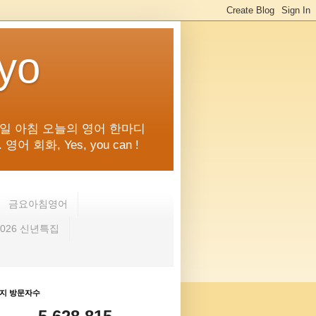
kyo
일 아침 오늘의 영어 한마디
화, Yes, you can !
금요아침영어
2026 신년특집
지 방문자수