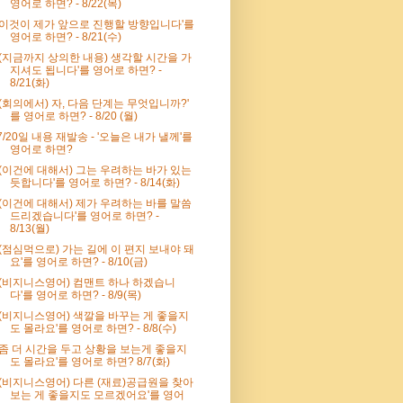
영어로 하면? - 8/22(목)
'이것이 제가 앞으로 진행할 방향입니다'를
영어로 하면? - 8/21(수)
'(지금까지 상의한 내용) 생각할 시간을 가
지셔도 됩니다'를 영어로 하면? -
8/21(화)
'(회의에서) 자, 다음 단계는 무엇입니까?'
를 영어로 하면? - 8/20 (월)
7/20일 내용 재발송 - '오늘은 내가 낼께'를
영어로 하면?
'(이건에 대해서) 그는 우려하는 바가 있는
듯합니다'를 영어로 하면? - 8/14(화)
'(이건에 대해서) 제가 우려하는 바를 말씀
드리겠습니다'를 영어로 하면? -
8/13(월)
'(점심먹으로) 가는 길에 이 편지 보내야 돼
요'를 영어로 하면? - 8/10(금)
'(비지니스영어) 컴맨트 하나 하겠습니
다'를 영어로 하면? - 8/9(목)
'(비지니스영어) 색깔을 바꾸는 게 좋을지
도 몰라요'를 영어로 하면? - 8/8(수)
'좀 더 시간을 두고 상황을 보는게 좋을지
도 몰라요'를 영어로 하면? 8/7(화)
'(비지니스영어) 다른 (재료)공급원을 찾아
보는 게 좋을지도 모르겠어요'를 영어