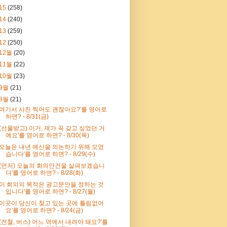
15
(258)
14
(240)
13
(259)
12
(250)
12월
(20)
11월
(22)
10월
(23)
9월
(21)
8월
(21)
'여기서 사진 찍어도 괜찮아요?'를 영어로
하면? - 8/31(금)
'(선물받고) 이거, 제가 꼭 갖고 싶었던 거
예요'를 영어로 하면? - 8/30(목)
'오늘은 내년 예산을 의논하기 위해 모였
습니다'를 영어로 하면? - 8/29(수)
'(먼저) 오늘의 회의안건을 살펴보겠습니
다'를 영어로 하면? - 8/28(화)
'이 회의의 목적은 광고문안을 정하는 것
입니다'를 영어로 하면? - 8/27(월)
'이곳이 당신이 찾고 있는 곳에 틀림없어
요'를 영어로 하면? - 8/24(금)
'(전철, 버스) 어느 역에서 내려야 돼요?'를