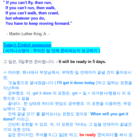
" If you can't fly, then run,
If you can't run, then walk,
If you can't walk, then crawl,
but whatever you do,
You have to keep moving forward."
- Martin Luther King Jr. -
Today's English expression
( 비지니스영어 - 주어진 일 언제 준비되는지 보고하기 )
그 일은, 5일후면 준비됩니다.
:
I
t will be ready in 5 days.
-> 여러분, 회사에서 부장님께서, 부탁한 일 언제까지 끝낼 건지 물어보시
면,
'오늘중으로 끝내겠씁니다 (
I'll get it done today
)'라고 말하는 표현을
지난주에
공부했죠. 이, get it done 의 표현은, get + 일 + 과거분사/형용사 의 표
현으로 그 일을
끝내다...한 상태로 하다의 뜻임도 공부했죠. 이 표현을 이용하면, 부장
님께서 '그 일
언제 끝낼 건가' 를 물어보시는 표현도 영어로 '
When will you get it
done?
' 이라고,
간단히 표현할 수 있죠. 자, 이 표현은 '자네는 그 일을 언제까지 끝낼건
가'의 표현 인데,
같은 뜻이지만, 주어를 It (그 일)로 하고,
be ready
'준비되다'를 써서 표