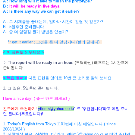
A : How long will it take to finish the prototype?
B :
It will be ready in five days.
A : Is there any way we can get it earlier?
A : 그 시제품을 끝내는데, 얼마나 시간이 걸릴 것 같은가?
B : 5일후면 준비됩니다.
A : 좀 더 앞달길 뭔가 방법은 없는가?
** get it earlier ; 그것을 좀 더 앞당기다 (빨리 끝내다).
< 이 표현도 외우세요 >
->
The report will be ready in an hour.
(부탁하신) 레포트는 1시간후에
준비됩니다.
< 복습 코너 >
다음 표현을 영어로 10번 큰 소리로 말해 보세요.
1. 그 일은, 5일후면 준비됩니다.
Have a nice day! ( 좋은 하루 되세요! )
친구에게 추천하기!
ytkim5@yahoo.co.kr
" 로 '추천합니다'라고 메일 주시
면 됩니다(무료입니다)!
1. Today's English from Tokyo 1101번째 아침 메일입니다.( since
2008/10/24 )
2. 신청하실 분은, '신청합니다' 라고, ytkim5@yahoo.co.kr 로 메일 주시면