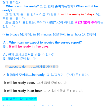
현해 볼까요?
When can it be ready?
그 일 언제 준비가능한가?
When will it be
ready?
그 일 언제
준비될 건가? 이죠. 대답은,
It will be ready in 5 days.
5일
후면 준비됩니다.
오늘 표현의 포인트는, 주어가 사람(You)이 아니고,
it (그 일)
이 주어
라는
것입니다.
->
in
5 days 5일후에,
in
10 minutes 10분후에,
in
an hour 1시간후에
A : When can we expect to receive the survey report?
B :
It will be ready in five days.
A : 언제 조사보고서를 받을 수 있나?
B : 5일후에 준비됩니다.
** expect to do..... ; ...하기를 기대하다
->
It (일)이 주어로....
be ready
그 일/그것이 ..(언제) 준비되다.
It will be ready soon.
그건 금방 준비됩니다.
It will be ready in an hour.
그 건 1시간후에 준비됩니다.
다음 예문도 참고하세요!