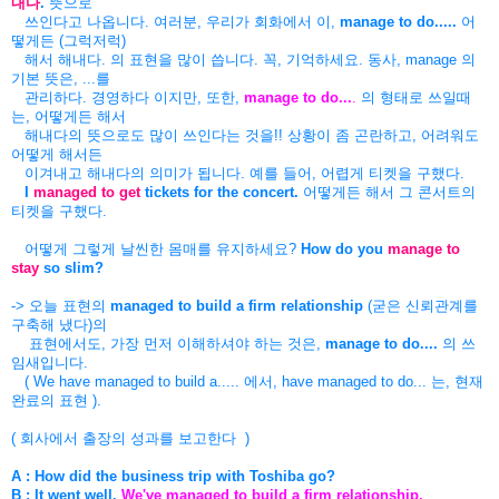
내다
.
뜻으로
쓰인다고 나옵니다. 여러분, 우리가 회화에서 이,
manage to do.....
어
떻게든 (그럭저럭)
해서 해내다. 의 표현을 많이 씁니다. 꼭, 기억하세요. 동사, manage 의
기본 뜻은, ...를
관리하다. 경영하다 이지만, 또한,
manage to do...
.
의 형태로 쓰일때
는, 어떻게든 해서
해내다의 뜻으로도 많이 쓰인다는 것을!! 상황이 좀 곤란하고, 어려워도
어떻게 해서든
이겨내고 해내다의 의미가 됩니다. 예를 들어, 어렵게 티켓을 구했다.
I
managed to get
tickets for the concert.
어떻게든 해서 그 콘서트의
티켓을 구했다.
어떻게 그렇게 날씬한 몸매를 유지하세요?
How do you
manage to
stay
so slim?
-> 오늘 표현의
managed to build a firm relationship
(굳은 신뢰관계를
구축해 냈다)의
표현에서도, 가장 먼저 이해하셔야 하는 것은,
manage to do....
의 쓰
임새입니다.
( We have managed to build a..... 에서, have managed to do... 는, 현재
완료의 표현 ).
( 회사에서 출장의 성과를 보고한다 )
A :
How did the business trip with Toshiba go?
B :
It went well.
We've managed to build a firm relationship.