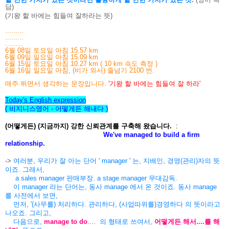
담)
(기왕 할 바에는 힘들여 잘하라는 뜻)
.........
.........
.........
6월 08일 토요일 아침 15.57 km
6월 09일 일요일 아침 15.09 km
6월 15일 토요일 아침 10.27 km ( 10 km 속도 측정 )
6월 16일 일요일 아침, (비가 와서) 줄넘기 2100 번.
매주 뛰면서 생각하는 문장입니다.
'기왕 할 바에는 힘들여 잘 하라'
Today's English expression
( 비지니스영어 - 어떻게든 해내다 )
(어떻게든) (지금까지) 강한 신뢰관계를 구축해 왔습니다.
:
We've managed to build a firm
relationship.
->
여러분, 우리가 잘 아는 단어 ' manager ' 는, 지배인, 경영(관리)자의 뜻
이죠. 그래서,
a sales manager 판매부장. a stage manager 무대감독.
이 manager 라는 단어는, 동사 manage 에서 온 것이죠. 동사 manage
를 사전에서 보면,
먼저, '(사무를) 처리하다. 관리하다, (사업따위를)경영하다 의 뜻이라고
나오죠. 그리고,
다음으로,
manage to do
...
. 의 형태로 쓰여서,
어떻게든 해서....를 해