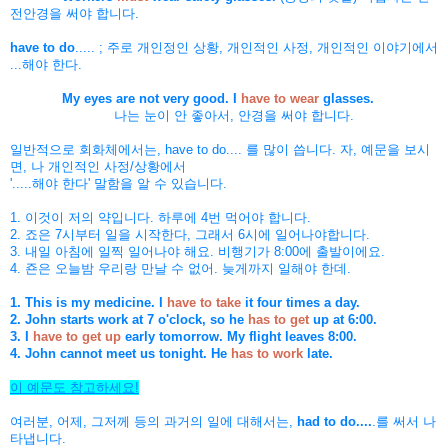
전안경을 써야 합니다.
have to do
..... ; 주로 개인정인 상황, 개인적인 사정, 개인적인 이야기에서
...해야 한다.
My eyes are not very good. I
have to wear
glasses.
나는 눈이 안 좋아서, 안경을 써야 합니다.
일반적으로 회화체에서는, have to do.... 를 많이 씁니다. 자, 예문을 보시
면, 나 개인적인 사정/상황에서
'.....해야 한다' 말함을 알 수 있습니다.
1.
이것이 저의 약입니다. 하루에 4번 먹어야 합니다.
2. 죠은 7시부터 일을 시작한다, 그래서 6시에 일어나야합니다.
3. 내일 아침에 일찍 일어나야 해요. 비행기가 8:00에 출발이에요.
4. 죤은 오늘밤 우리랑 만날 수 없어. 늦게까지 일해야 한데.
1. This is my medicine. I
have to take
it four times a day.
2. John starts work at 7 o'clock, so he
has to get
up at 6:00.
3. I
have to get up
early tomorrow. My flight leaves 8:00.
4. John cannot meet us tonight. He
has to work
late.
이 예문도 참고하세요!
여러분, 어제, 그저께 등의 과거의 일에 대해서는,
had to do....
.를 써서 나
타냅니다.