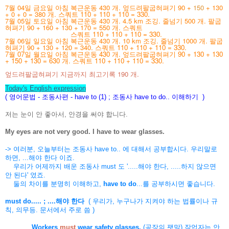
7월 04일 금요일 아침 복근운동 430 개. 엎드려팔굽혀펴기 90 +
150
+ 130
+ 0 + 0 = 380 개.
스쿼트 110 + 110 + 110 = 330.
7월 05일 토요일 아침 복근운동 430 개. 4.5 km 조깅. 줄넘기 500 개. 팔굽
혀펴기 90 + 160 + 130 + 170 = 550 개.
스쿼트
스쿼트 110 + 110 + 110 = 330.
7월 06일 일요일 아침 복근운동 430 개. 10 km 조깅. 줄넘기 1000 개. 팔굽
혀펴기 90 + 130 + 120 = 340.
스쿼트 110 + 110 + 110 = 330.
7월 07일 월요일 아침 복근운동 430 개. 엎드려팔굽혀펴기 90 + 130 + 130
+ 150 + 130 = 630 개. 스쿼트 110 + 110 + 110 = 330.
엎드려팔굽혀펴기 지금까지 최고기록 190 개.
Today's English expression
( 영어문법 - 조동사편 - have to (1) ; 조동사 have to do.. 이해하기 )
저는 눈이 안 좋아서, 안경을 써야 합니다.
My eyes are not very good. I
have to wear
glasses.
-> 여러분, 오늘부터는 조동사 have to.. 에 대해서 공부합시다. 우리말로
하면, ...해야 한다 이죠.
우리가 어제까지 배운 조동사 must 도 '.....해야 한다, .....하지 않으면
안 된다' 였죠.
둘의 차이를 분명히 이해하고,
have to do
...를 공부하시면 좋습니다.
must do..... ; ....해야 한다
( 우리가, 누구나가 지켜야 하는 법률이나 규
칙, 의무등. 문서에서 주로 씀 )
Workers
must
wear safety glasses.
(공장의 팻말) 작업자는 안