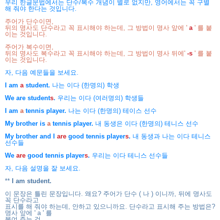
우리 한글문법에서는 단수/복수 개념이 별로 없지만, 영어에서는 꼭 구별
해 줘야 한다는 것입니다.
주어가 단수이면,
뒤의 명사도 단수라고 꼭 표시해야 하는데, 그 방법이 명사 앞에 '
a
' 를 붙
이는 것입니다.
주어가 복수이면,
뒤의 명사도 복수라고 꼭 표시해야 하는데, 그 방법이 명사 뒤에'
-s
' 를 붙
이는 것입니다.
자, 다음 예문들을 보세요.
I am
a
student.
나는 이다 (한명의) 학생
We are student
s
.
우리는 이다 (여러명의) 학생들
I am
a
tennis player.
나는 이다 (한명의) 테이스 선수
My brother is
a
tennis player.
내 동생은 이다 (한명의) 테니스 선수
My brother and I
are
good tennis player
s
.
내 동생과 나는 이다 테니스
선수들
We
are
good tennis player
s
.
우리는 이다 테니스 선수들
자, 다음 설명을 잘 보세요.
**
I am student.
이 문장은 틀린 문장입니다. 왜요? 주어가 단수 ( 나 ) 이니까, 뒤에 명사도
꼭 단수라고
표시를 해 줘야 하는데, 안하고 있으니까요. 단수라고 표시해 주는 방법은?
명사 앞에 ' a ' 를
붙여 주는 것.