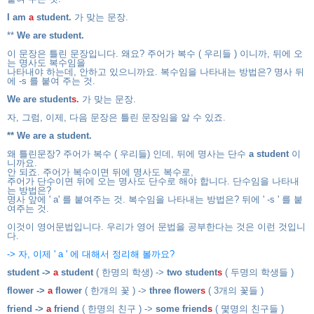
I am
a
student.
가 맞는 문장.
**
We are student.
이 문장은 틀린 문장입니다. 왜요? 주어가 복수 ( 우리들 ) 이니까, 뒤에 오
는 명사도 복수임을
나타내야 하는데, 안하고 있으니까요. 복수임을 나타내는 방법은? 명사 뒤
에 -s 를 붙여 주는 것.
We are student
s
.
가 맞는 문장.
자, 그럼, 이제, 다음 문장은 틀린 문장임을 알 수 있죠.
** We are a student.
왜 틀린문장? 주어가 복수 ( 우리들) 인데, 뒤에 명사는 단수
a student
이
니까요.
안 되죠. 주어가 복수이면 뒤에 명사도 복수로,
주어가 단수이면 뒤에 오는 명사도 단수로 해야 합니다. 단수임을 나타내
는 방법은?
명사 앞에 ' a' 를 붙여주는 것. 복수임을 나타내는 방법은? 뒤에 ' -s ' 를 붙
여주는 것.
이것이 영어문법입니다. 우리가 영어 문법을 공부한다는 것은 이런 것입니
다.
-> 자, 이제 ' a ' 에 대해서 정리해 볼까요?
student ->
a
student
( 한명의 학생) ->
two student
s
( 두명의 학생들 )
flower ->
a
flower
( 한개의 꽃 ) ->
three flower
s
( 3개의 꽃들 )
friend ->
a
friend
( 한명의 친구 ) ->
some
friend
s
( 몇명의 친구들 )