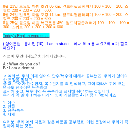
8월 23일 토요일 아침 조깅 05 km.
엎드려팔굽혀펴기 100 + 100 = 200.
스
쿼트 200 + 200 + 200 = 600.
8월 24일 일요일 아침 조깅 11 km. 엎드려팔굽혀펴기 100 + 100 = 200. 스
쿼트 200 + 200 + 200 = 600.
8월 25일 월요일 아침 복근운동 450. 엎드려팔굽혀펴기 100 + 100 + 100 =
300. 스쿼트 200 + 200 + 200 = 600.
Today's English expression
( 영어문법 - 동사편 (10) ; I am a student. 에서 왜 a 를 써요? 왜 a 가 필요
해요? )
직업이 무엇이세요? 치과의사입니다.
A : What do you do?
B : I am a dentist.
-> 여러분, 우리 어제 영어의 단수/복수에 대해서 공부했죠. 우리가 영어의
한 문장을 말하고
쓸 때, 주어가 단수인지, 복수인지를 꼭 인식하고, 그에 따라서 뒤에 오는
명사도 단수이면 단수라고
표시해 주고,
복수이면 꼭 복수라고 표시해 줘야 하는 것입니다.
우리가 꼭 알아야 하는 아래의 영어 기본문법 4가지
중
에 3번째이죠.
1. 어순
2. 인칭
3. 단수/복수
4. 시제
여러분, 우리 어제 다음과 같은 예문을 공부했죠. 이런 문장에서 우리가 꼭
알아야 하는 것은,