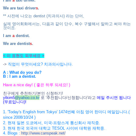
I am
a
taxi driver.
We are taxi driver
s
.
** 사전에 나오는 dentist (치과의사) 라는 단어,
실제 영어회화에서는, 다음과 같이 단수, 복수 구별해서 말하고 써야 하는
것이죠.
I am
a
dentist.
We are dentist
s
.
< 이 표현도 외우세요 >
->
직업이 무엇이세요? 치과의사입니다.
A : What do you do?
B : I am a dentist.
Have a nice day! ( 좋은 하루 되세요! )
친구에게 추천하기/본인 신청하기!
ytkim5
@
yahoo.co.kr
로 '추천합니다/신청합니다'라고
메일 주시면 됩니다
(무료입니다)!
1. 'Today's English from Tokyo' 1474번째 아침 영어 한마디 메일입니다.(
since 2008/10/24 )
2. 현재 일본 도쿄에서, 미국-프랑스계 통신회사 재직중.
3. 현재 한국 외국어 대학교 TESOL 사이버 대학원 재학중.
4. Blogs :
http://www.canspeak.net/