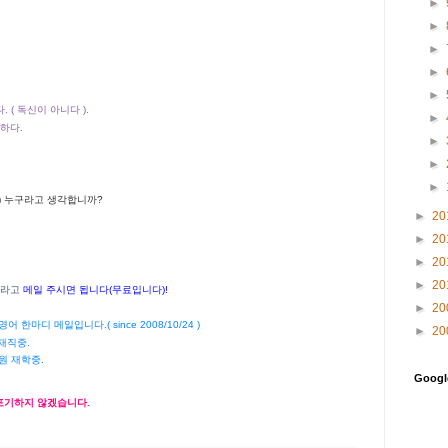
►
►
►
►
►
다. ( 독신이 아니다 ).
►
결혼하다.
►
►
►
) 누구라고 생각합니까?
►
20
►
20
►
20
►
20
'라고
메일 주시면 됩니다(무료입니다)!
►
20
 아침 영어 한마디 메일입니다.( since 2008/10/24 )
►
20
재직중.
원 재학중.
Goog
 포기하지 않겠습니다.