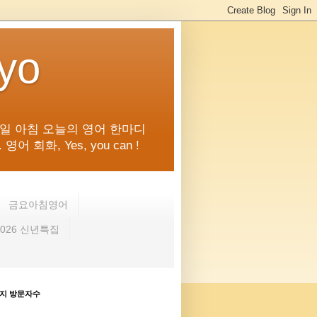
kyo
일 아침 오늘의 영어 한마디
화, Yes, you can !
금요아침영어
2026 신년특집
지 방문자수