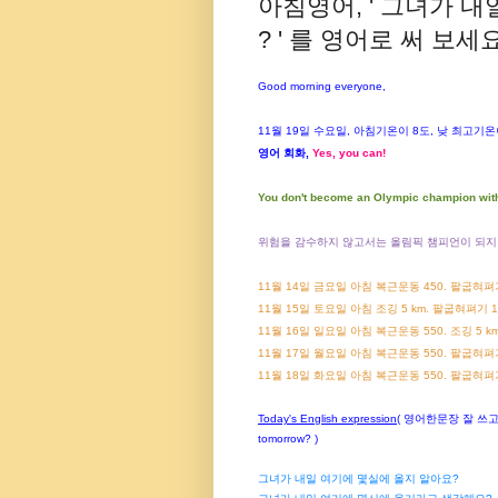
아침영어, ' 그녀가 
? ' 를 영어로 써 보세요 
Good morning everyone,
11
월
19
일
수
요일
,
아침기온이
8
도
,
낮
최고기온
영어
회화
,
Yes, you can!
You don't become an Olympic champion witho
위험을 감수하지 않고서는 올림픽 챔피언이 되지
11
월
14
일
금
요일
아침
복근운동 450. 팔굽혀
11
월
15
일
토
요일
아침
조깅
5 km.
팔굽혀펴기
1
11
월
16
일
일
요일
아침
복근운동 550.
조깅
5 km
11월 17일 월요일 아침 복근운동 550. 팔굽혀펴기 130 
11월 18일 화요일 아침 복근운동 550. 팔굽혀펴기 130 +
Today's English expression
( 영어한문장 잘 쓰고 말하
tomorrow? )
그녀가 내일 여기에 몇실에 올지 알아요?