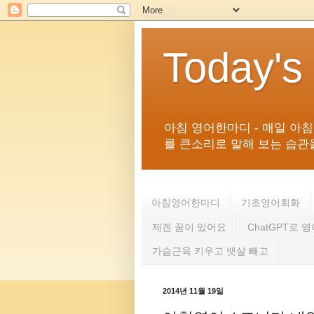
Today's
아침 영어한마디 - 매일 아
를 큰소리로 말해 보는 습관을 
아침영어한마디
기초영어회화
제겐 꿈이 있어요
ChatGPT로 
가슴근육 키우고 뱃살 빼고
2014년 11월 19일