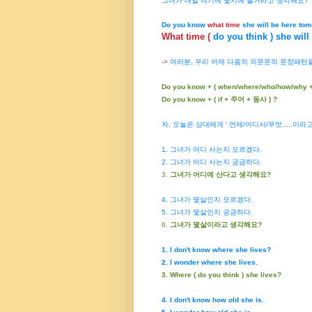
그녀가 내일 여기에 몇시에 올거라고 생각해요?
Do you know
what time
she will be here to
What time (
do you think ) she wil
->
여러분, 우리 어제 다음의 의문문의 문장패턴
Do you know + ( when/where/who/how/why 
Do you know + ( if + 주어 + 동사 ) ?
자, 오늘은 상대에게 ' 언제/어디서/무엇.....
1. 그녀가 어디 사는지 모르겠다.
2. 그녀가 어디 사는지 궁금하다.
3.
그녀가 어디에 산다고 생각해요?
4. 그녀가 몇살인지 모르겠다.
5. 그녀가 몇살인지 궁금하다.
6.
그녀가 몇살이라고 생각해요?
1. I don't know where she lives?
2. I wonder where she lives.
3. Where ( do you think ) she lives?
4. I don't know how old she is.