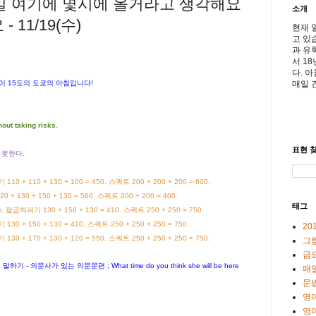
내일 여기에 몇시에 올거라고 생각해요
소개
- 11/19(수)
현재 
고 있
과 유
서 1
다. 
매일 
이
15
도의
도쿄의
아침입니다
!
ut taking risks.
표현 찾
 못한다.
펴기
110 + 110 + 130 + 100 = 450.
스쿼트
200 + 200 + 200 = 600.
20 + 130 + 150 + 130 = 560.
스쿼트
200 + 200 = 400.
태그
. 팔굽혀펴기 130 + 150 + 130 = 410. 스쿼트 250 + 250 = 750
+ 150 + 130 = 410. 스쿼트 250 + 250 + 250 = 750.
20
 170 + 130 + 120 = 550. 스쿼트 250 + 250 + 250 = 750.
그
금
기 - 의문사가 있는 의문문편 ; What time do you think she will be here
매일
문
영
영