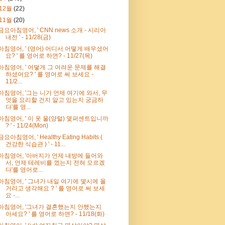
12월
(22)
11월
(20)
금요아침영어, ' CNN news 소개 - 시리아
내전 ' - 11/28(금)
아침영어, ' (영어) 어디서 어떻게 배우셨어
요? ' 를 영어로 하면? - 11/27(목)
아침영어, ' 어떻게 그 어려운 문제를 해결
하셨어요? ' 를 영어로 써 보세요 -
11/2...
아침영어, '그는 니가 언제 여기에 와서, 무
엇을 요리할 건지 알고 있는지 궁금하
다'를 영...
아침영어, ' 이 옷 울(양털) 몇퍼센트입니까
? ' - 11/24(Mon)
금요아침영어, ' Healthy Eating Habits (
건강한 식습관 ) ' - 11...
아침영어, '아버지가 언제 내방에 들어와
서, 언제 테레비를 껐는지 전혀 모르겠
다'를 영어로...
아침영어, ' 그녀가 내일 여기에 몇시에 올
거라고 생각해요 ? ' 를 영어로 써 보세
요 -...
아침영어, '그녀가 결혼했는지 안했는지
아세요? ' 를 영어로 하면? - 11/18(화)