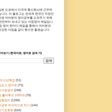
일본 도쿄에서 미국계 통신회사에 근무하
습니다. 이 블로그는 전세계 한국인 직장인
학생 여러분의 영어공부를 도와주기 위해
8년전부터 보내고 있는 아침영어 메일입니
아침 영어 한마디 메일을 통해서 여러분과
건강한 아침을 같이 했으면 좋겠습니다.
아보기 (한국어로, 영어로 검색 가)
18 신년특집
(51)
림보고 영어로
(75)
요아침영어
(248)
 훌라후프 1000개
(79)
법총정리
(1268)
어공부 적극적으로 하기
(144)
어기초회화
(934)