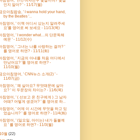
아침영어, ' (너) 여자친구 몇살이야? 몇살
인지 알아? ' - 11/17(월)
금요아침팝송, ' I wanna hold your hand,
by the Beatles '...
아침영어, ' 이책 어디서 샀는지 알려주세
요'를 영어로 써 보세요 - 11/13(목)
아침영어, ' I wonder what....의 단문독해
예문 ' - 11/12(수)
아침영어, ' 그녀는 나를 사랑하는 걸까? '
를 영어로 하면? - 11/11(화)
아침영어, ' 지금의 아내를 처음 어디에서
만났어요? '를 영어로 하면? -
11/10(월)
금요아침영어, ' CNN뉴스 소개(2) ' -
11/07(금)
아침영어, ' 왜 살아요? 무엇때문에 살아
요? ' 이 두문장의 차이는? - 11/6(목)
아침영어, ' ( 선보고 온 친구에게 ) 그 남자
어때? 어떻게 생겼어? ' 를 영어로 하...
아침영어, ' 어제 이 시간에 무엇을 하고 있
었습니까? ' 를 영어로 하면? - 11/4(화)
아침영어, ' (일요일, 아이는) 내가 돌볼께
요 ' 를 영어로 하면? - 11/3(월)
10월
(22)