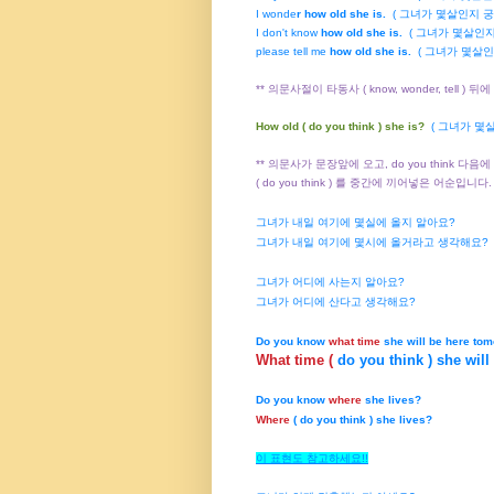
I wonde
r
how old she is.
( 그녀가 몇살인지 궁
I don't know
how old she is.
( 그녀가 몇살인지
please tell me
how old she is.
( 그녀가 몇살인
** 의문사절이 타동사 ( know, wonder, tell ) 뒤
How old ( do you think ) she is?
( 그녀가 몇
** 의문사가 문장앞에 오고, do you think 다음
( do you think ) 를 중간에 끼어넣은 어순입니다.
그녀가 내일 여기에 몇실에 올지 알아요?
그녀가 내일 여기에 몇시에 올거라고 생각해요?
그녀가 어디에 사는지 알아요?
그녀가 어디에 산다고 생각해요?
Do you know
what time
she will be here to
What time (
do you think ) she wil
Do you know
where
she lives?
Where
( do you think ) she lives?
이 표현도 참고하세요!!