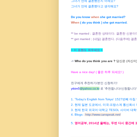
그녀가 언제 결혼했는지 아세요?
그녀가 언제 결혼했다고 생각해요?
Do you know
when
she got married?
When
( do you think ) she got married.
** be married ; 결혼한 상태이다. 결혼한 신분이
** get married ; (내일) 결혼한다. (다음주에) 
< 이 표현도 외우세요 >
->
Who do you think you are ?
당신은 (자신이
Have a nice day! ( 좋은 하루 되세요! )
친구에게 추천하기/본인 신청하기!
ytkim5
@
yahoo.co.kr
로 '추천합니다/신청합니다
1. 'Today's English from Tokyo' 1527번째
2. 현재 일본 도쿄에서, 미국-프랑스계 통신회사 
3. 현재 한국 외국어 대학교 TESOL 사이버 대학
4. Blogs :
http://www.canspeak.net/
5.
영어공부, 2014년 올해는, 두번 다시 중간에