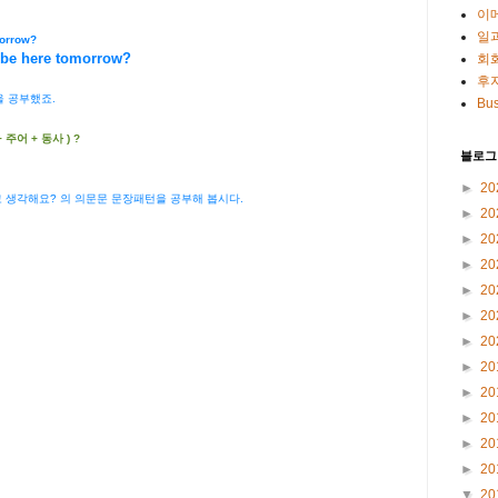
이
일
morrow?
l be here tomorrow?
회
후
을 공부했죠.
Bus
+ 주어 + 동사 ) ?
블로그
►
20
이라고 생각해요? 의 의문문 문장패턴을 공부해 봅시다.
►
20
►
20
►
20
►
20
►
20
►
20
►
20
►
20
►
20
►
20
►
20
▼
20