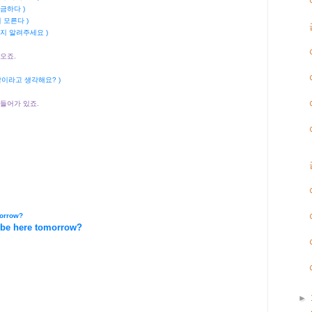
금하다 )
 모른다 )
지 알려주세요 )
에 오죠.
살이라고 생각해요? )
에 들어가 있죠.
morrow?
l be here tomorrow?
►