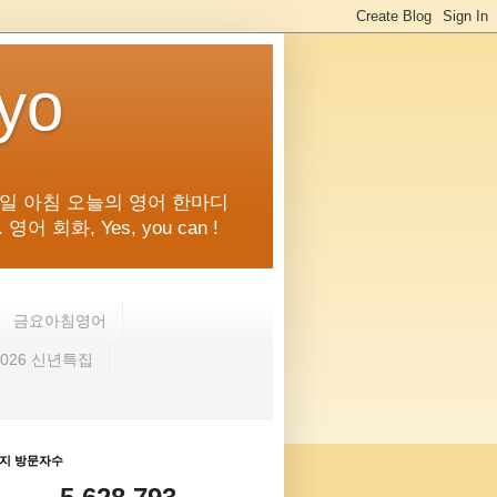
kyo
일 아침 오늘의 영어 한마디
화, Yes, you can !
금요아침영어
2026 신년특집
지 방문자수