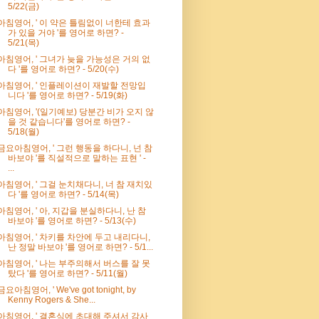
5/22(금)
아침영어, ' 이 약은 틀림없이 너한테 효과
가 있을 거야 '를 영어로 하면? -
5/21(목)
아침영어, ' 그녀가 늦을 가능성은 거의 없
다 '를 영어로 하면? - 5/20(수)
아침영어, ' 인플레이션이 재발할 전망입
니다 '를 영어로 하면? - 5/19(화)
아침영어, '(일기예보) 당분간 비가 오지 않
을 것 같습니다'를 영어로 하면? -
5/18(월)
금요아침영어, ' 그런 행동을 하다니, 넌 참
바보야 '를 직설적으로 말하는 표현 ' -
...
아침영어, ' 그걸 눈치채다니, 너 참 재치있
다 '를 영어로 하면? - 5/14(목)
아침영어, ' 아, 지갑을 분실하다니, 난 참
바보야 '를 영어로 하면? - 5/13(수)
아침영어, ' 차키를 차안에 두고 내리다니,
난 정말 바보야 '를 영어로 하면? - 5/1...
아침영어, ' 나는 부주의해서 버스를 잘 못
탔다 '를 영어로 하면? - 5/11(월)
금요아침영어, ' We've got tonight, by
Kenny Rogers & She...
아침영어, ' 결혼식에 초대해 주셔서 감사