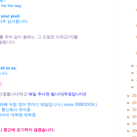
y.!
 me the way.
 your pool.
너무 감사합니다.
d 를 위와 같이 쓸때는, 그 친절한 이유(근거)를
말합니다.
►
ish to us.
►
니다.
►
)
►
/신청합니다'라고
메일 주시면 됩니다(무료입니다)!
►
20
►
20
' 1645 번째 아침 영어 한마디 메일입니다.( since 2008/10/24 )
계 통신회사 재직중.
►
20
 사이버 대학원 재학중.
►
20
►
20
다시 중간에 포기하지 않겠습니다.
►
20