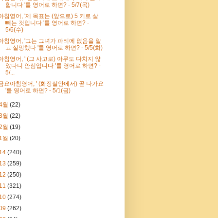
합니다 '를 영어로 하면? - 5/7(목)
아침영어, '제 목표는 (앞으로) 5 키로 살
빼는 것입니다 '를 영어로 하면? -
5/6(수)
아침영어, '그는 그녀가 파티에 없음을 알
고 실망했다 '를 영어로 하면? - 5/5(화)
아침영어, ' (그 사고로) 아무도 다치지 않
았다니 안심입니다 '를 영어로 하면? -
5/...
금요아침영어, ' (화장실안에서) 곧 나가요
'를 영어로 하면? - 5/1(금)
4월
(22)
3월
(22)
2월
(19)
1월
(20)
14
(240)
13
(259)
12
(250)
11
(321)
10
(274)
09
(262)