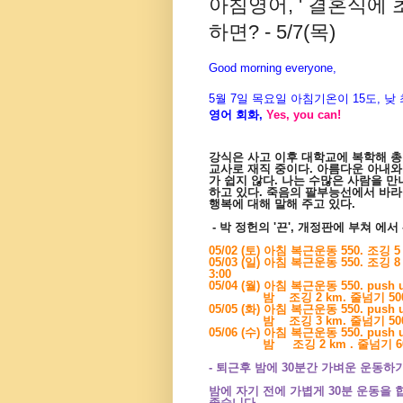
아침영어, ' 결혼식에
하면? - 5/7(목)
Good morning everyone,
5월 7
일 목요
일 아침기온이 15도, 
영어 회화,
Yes, you
can!
강식은 사고 이후 대학교에 복학해 
교사로 재직 중이다. 아름다운 아내와
가 쉽지 않다. 나는 수많은 사람을 만
하고 있다. 죽음의 팔부능선에서 바라
행복에 대해 말해 주고 있다.
- 박 정헌의 '끈', 개정판에 부쳐 에서 
05/02 (토) 아침 복근운동 550. 조깅 5 km.
05/03 (일) 아침 복근운동 550. 조깅 8 km
3:00
05/04 (월) 아침 복근운동 550. push up 1
밤 조깅 2 km. 줄넘기 500 개. 
05/05 (화) 아침 복근운동 550. push up 1
밤 조깅 3 km. 줄넘기 500 개. 
05/06 (수) 아침 복근운동 550. push up 1
밤 조깅 2 km . 줄넘기 600. p
- 퇴근후 밤에 30분간 가벼운 운동하
밤에 자기 전에 가볍게 30분 운동을
좋습니다.