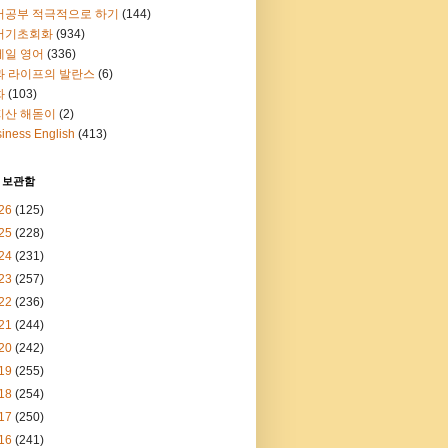
어공부 적극적으로 하기
(144)
어기초회화
(934)
메일 영어
(336)
과 라이프의 발란스
(6)
화
(103)
지산 해돋이
(2)
iness English
(413)
 보관함
26
(125)
25
(228)
24
(231)
23
(257)
22
(236)
21
(244)
20
(242)
19
(255)
18
(254)
17
(250)
16
(241)