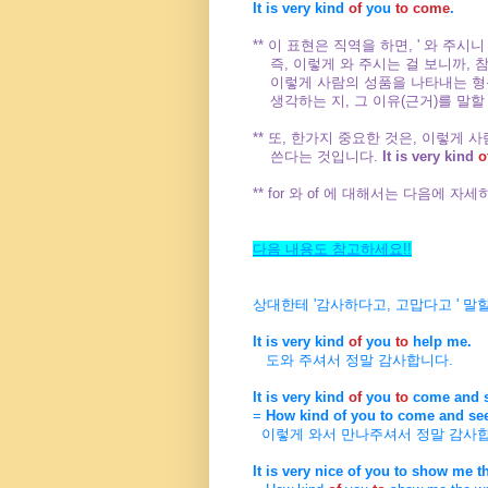
It is very kind
of
you
to come
.
** 이 표현은 직역을 하면, ' 와 주시
즉, 이렇게 와 주시는 걸 보니까, 
이렇게 사람의 성품을 나타내는 
생각하는 지, 그 이유(근거)를 말할 
** 또, 한가지 중요한 것은, 이렇게
쓴다는 것입니다.
It is very kind
o
** for 와 of 에 대해서는 다음에 
다음 내용도 참고하세요!!
상대한테 '감사하다고, 고맙다고 ' 말
It is very kind
of
you
to
help me.
도와 주셔서 정말 감사합니다.
It is very kind
of
you
to
come and 
=
How kind of you to come and se
이렇게 와서 만나주셔서 정말 감사합
It is very nice of you to show me t