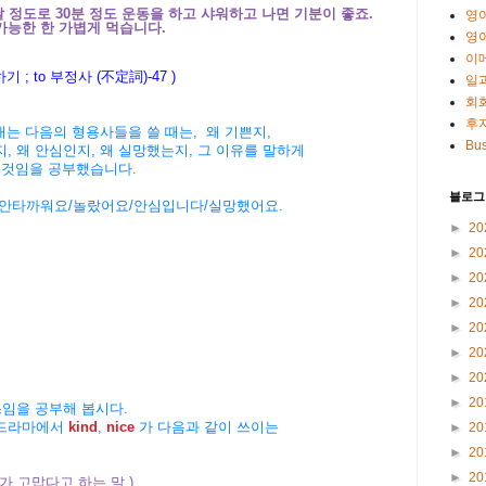
 정도로 30분 정도 운동을 하고 샤워하고 나면 기분이 좋죠.
영
가능한 한 가볍게 먹습니다.
영
이
 ; to 부정사 (不定詞)-47 )
일
회
후
내는 다음의 형용사들을 쓸 때는, 왜
기쁜지,
Bus
지, 왜 안심인지, 왜 실망했는지, 그 이유를 말하게
는 것임을 공부했습니다.
블로그
요/안타까워요/놀랐어요/안심입니다/실망했어요.
►
20
►
20
►
20
►
20
►
20
►
20
►
20
►
20
쓰임을 공부해 봅시다.
 드라마에서
kind
,
nice
가 다음과 같이 쓰이는
►
20
►
20
►
20
 고맙다고 하는 말 )