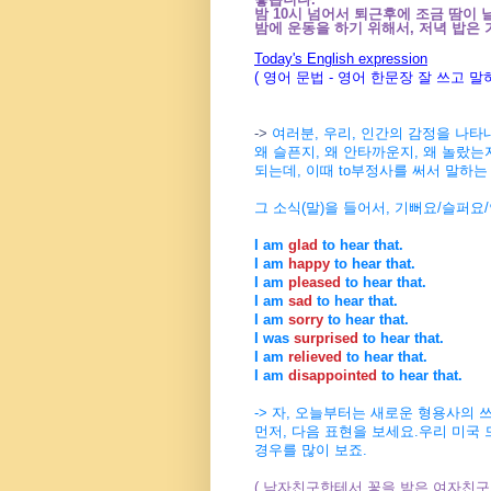
밤 10시 넘어서 퇴근후에 조금
땀이 날
밤에 운동을 하기 위해서, 저녁 밥은 
Today's English expression
( 영어 문법 - 영어 한문장 잘 쓰고 말하기
->
여러분, 우리, 인간의 감정을 나타
왜 슬픈지, 왜 안타까운지, 왜 놀랐는
되는데, 이때 to부정사를 써서 말하
그 소식(말)을 들어서, 기뻐요/슬퍼
I am
glad
to hear that.
I am
happy
to hear that.
I am
pleased
to hear that.
I am
sad
to hear that.
I am
sorry
to hear that.
I was
surprised
to hear that.
I am
relieved
to hear that.
I am
disappointed
to hear that.
-> 자, 오늘부터는 새로운 형용사의 
먼저, 다음 표현을 보세요.우리 미국
경우를 많이 보죠.
( 남자친구한테서 꽃을 받은 여자친구가