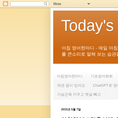
Today's
아침 영어한마디 - 매일 아
를 큰소리로 말해 보는 습관을 
아침영어한마디
기초영어회화
제겐 꿈이 있어요
ChatGPT로 
가슴근육 키우고 뱃살 빼고
2015년 5월 7일