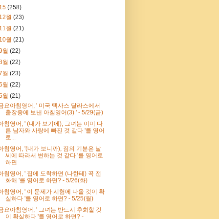
15
(258)
12월
(23)
11월
(21)
10월
(21)
9월
(22)
8월
(22)
7월
(23)
6월
(22)
5월
(21)
금요아침영어, ' 미국 텍사스 달라스에서
출장중에 보낸 아침영어(3) ' - 5/29(금)
아침영어, ' (내가 보기에), 그녀는 이미 다
른 남자와 사랑에 빠진 것 같다 '를 영어
로...
아침영어, '(내가 보니까), 짐의 기분은 날
씨에 따라서 변하는 것 같다 '를 영어로
하면...
아침영어, ' 집에 도착하면 (나한테) 꼭 전
화해 '를 영어로 하면? - 5/26(화)
아침영어, ' 이 문제가 시험에 나올 것이 확
실하다 '를 영어로 하면? - 5/25(월)
금요아침영어, ' 그녀는 반드시 후회할 것
이 확실하다 '를 영어로 하면? -