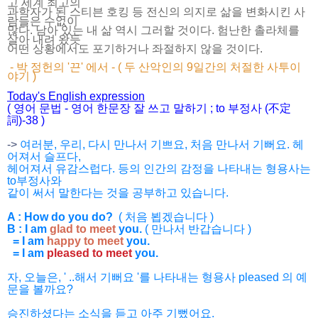
고 세계 최고의
과학자가 된 스티븐 호킹 등 전신의 의지로 삶을 변화시킨 사
람들은 수없이
많다. 남아 있는 내 삶 역시 그러할 것이다. 험난한 촐라체를
살아 내려 왔듯
어떤 상황에서도 포기하거나 좌절하지 않을 것이다.
- 박 정헌의 '끈' 에서 - ( 두 산악인의 9일간의 처절한 사투이
야기 )
Today's English expression
( 영어 문법 - 영어 한문장 잘 쓰고 말하기 ; to 부정사 (不定
詞)-38 )
->
여러분, 우리, 다시 만나서 기쁘요, 처음 만나서 기뻐요. 헤
어져서 슬프다,
헤어져서 유감스럽다. 등의 인간의 감정을 나타내는 형용사는
to부정사와
같이 써서 말한다는 것을 공부하고 있습니다.
A : How do you do?
( 처음 뵙겠습니다 )
B : I am
glad to meet
you.
( 만나서 반갑습니다 )
= I am
happy to meet
you.
= I am
pleased to meet
you.
자, 오늘은, ' ..해서 기뻐요 '를 나타내는 형용사 pleased 의 예
문을 볼까요?
승진하셨다는 소식을 듣고 아주 기뻤어요.