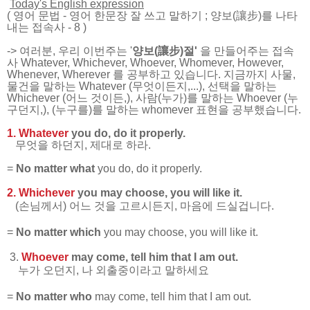
Today's English expression
(
영어 문법
-
영어 한문장 잘 쓰고 말하기
; 양보(讓步)를 나타
내는 접속사 - 8
)
-> 여러분, 우리 이번주는 '
양보(讓步)절'
을 만들어주는 접속
사 Whatever, Whichever, Whoever, Whomever, However,
Whenever, Wherever 를 공부하고 있습니다. 지금까지 사물,
물건을 말하는 Whatever (무엇이든지,...), 선택을 말하는
Whichever (어느 것이든,), 사람(누가)를 말하는 Whoever (누
구던지,), (누구를)를 말하는 whomever 표현을 공부했습니다.
1. Whatever
you do, do it properly.
무엇을 하던지, 제대로 하라.
=
No matter what
you do, do it properly.
2. Whichever
you may choose, you will like it.
(손님께서) 어느 것을 고르시든지, 마음에 드실겁니다.
=
No matter which
you may choose, you will like it.
3.
Whoever
may come, tell him that I am out.
누가 오던지, 나 외출중이라고 말하세요
=
No matter who
may come, tell him that I am out.