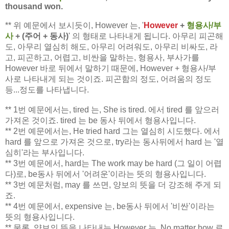
thousand won.
** 위 예문에서 보시듯이, However 는, '
However
+
형용사/부
사
+ (주어 + 동사)
' 의 형태로 나타내게 됩니다. 아무리 피곤해
도, 아무리 열심히 해도, 아무리 어려워도, 아무리 비싸도, 라
고, 피곤하고, 어렵고, 비싼을 말하는, 형용사, 부사가를
However 바로 뒤에서 말하기 때문에, However + 형용사/부
사로 나타내게 되는 것이죠. 피곤함의 정도, 어려움의 정도
등...정도를 나타냅니다.
** 1번 예문에서는, tired 는, She is tired. 에서 tired 를 앞으러
가져온 것이죠. tired 는 be 동사 뒤에서 형용사입니다.
** 2번 예문에서는, He tried hard 그는 열심히 시도했다. 에서
hard 를 앞으로 가져온 것으로, try라는 동사뒤에서 hard 는 '열
심히'라는 부사입니다.
** 3번 예문에서, hard는 The work may be hard (그 일이 어렵
다)로, be동사 뒤에서 '어려운'이라는 뜻의 형용사입니다.
** 3번 예문처럼, may 를 쓰면, 양보의 뜻을 더 강조해 주게 되
죠.
** 4번 예문에서, expensive 는, be동사 뒤에서 '비싼'이라는
뜻의 형용사입니다.
** 물론, 양보의 뜻을 나타내는 However 는, No matter how 로