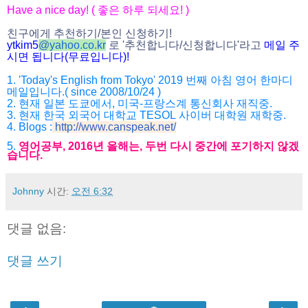
Have a nice day! (
좋은 하루 되세요
! )
친구에게 추천하기
/
본인 신청하기
!
ytkim5
@
yahoo.co.kr
로
'
추천합니다
/
신청합니다
'
라고
메일
주
시면
됩니다
(
무료입니다
)!
1. 'Today's English from Tokyo' 2019
번째 아침 영어 한마디
메일입니다
.( since 2008/10/24 )
2.
현재 일본 도쿄에서
,
미국
-
프랑스계 통신회사 재직중
.
3.
현재 한국 외국어 대학교
TESOL
사이버 대학원 재학중
.
4. Blogs :
http://www.canspeak.net/
5.
영어공부
, 2016
년 올해는
,
두번 다시 중간에 포기하지 않겠
습니다
.
Johnny
시간:
오전 6:32
댓글 없음:
댓글 쓰기