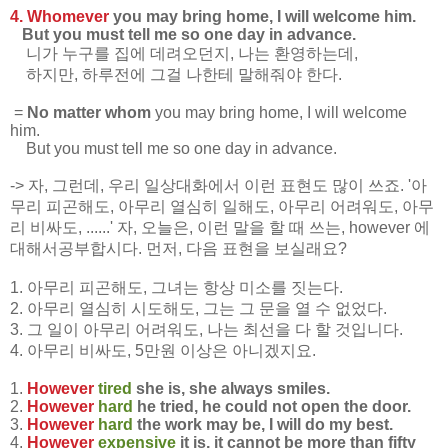
4. Whomever
you may bring home, I will welcome him.
But you must tell me so one day in advance.
니가 누구를 집에 데려오던지, 나는 환영하는데,
하지만, 하루전에 그걸 나한테 말해줘야 한다.
=
No matter whom
you may bring home, I will welcome
him.
But you must tell me so one day in advance.
->
자, 그런데, 우리 일상대화에서 이런 표현도 많이 쓰죠. '아
무리 피곤해도, 아무리 열심히 일해도, 아무리 어려워도, 아무
리 비싸도, ......' 자, 오늘은, 이런 말을 할 때 쓰는, however 에
대해서공부합시다. 먼저, 다음 표현을 보실래요?
1. 아무리 피곤해도, 그녀는 항상 미소를 짓는다.
2. 아무리 열심히 시도해도, 그는 그 문을 열 수 없었다.
3. 그 일이 아무리 어려워도, 나는 최선을 다 할 것입니다.
4. 아무리 비싸도, 5만원 이상은 아니겠지요.
1.
However
tired
she is, she always smiles.
2.
However
hard
he tried, he could not open the door.
3.
However
hard
the work may be, I will do my best.
4.
However
expensive
it is, it cannot be more than fifty