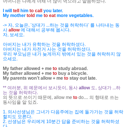
어머니는 나에게 야채 더 많이 먹으라고 말씀하셨다.
I will
tell
him
to call
you later.
My mother
told
me
to eat
more vegetables.
-> 자, 오늘은, '상대가 ...하는 것을 허락하다' 를 나타내는 동
사
allow
에 대해서
공부해 봅시다.
자, 보세요.
아버지는 내가 유학하는 것을 허락하셨다.
아버지는 내가 자전거 사는 것을 허락하셨다.
우리 부모님은 내가 늦게까지 밖에서 있는 것을 허락하지 않
으세요.
My father allowed +
me
to
study abroad.
My father allowed
+ me
to
buy a bicycle.
My parents won't allow +
me
to
stay out late.
** 여러분, 위 예문에서 보시듯이, 동사
allow
도, 상대가 ...하
는 것을 허락하다.
의 뜻으로 쓰이기 때문에, allow me
to
do.... 의 형태로 쓰는
동사임을 알 있죠.
1. 의사선생님은 그녀가 다음주에는 집에 돌가가는 것을 허락
할지도 모른다.
2. 선생님은 우리에게 10분간 답을 준비하는 것을 허락하셨
다.