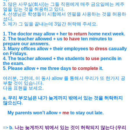
3. 많은 사무실(회사)는 그들 직원에게 매주 금요일에는 케주
얼을 입는 것을 허용하고 있다.
4. 선생님은 학생들이 시험에서 연필을 사용하는 것을 허용하
셨다.
5. 제가 그 일을 끝내는데 3일간 허락해 주세요.
1. The doctor may allow + her
to return
home next week.
2. The teacher allowed + us
to have
ten minutes to
prepare our answers.
3. Many offices allow + their employees
to dress
casually
on Fridays.
4. The teacher allowed + the students
to use
pencils in
the exam.
5. Please allow + me three days
to complete
it.
여러분, 그런데, 이 동사 allow 를 통해서 우리가 또 한가지 공
부할 것이 있습니다.
다음 표현을 보세요.
a. 우리 부모님은 내가 늦게까지 밖에서 있는 것을 허락하지
않으신다.
My parents won't allow +
me
to stay out late.
=>
b.
나는
늦게까지 밖에서 있는 것이 허락되지 않는다 (우리