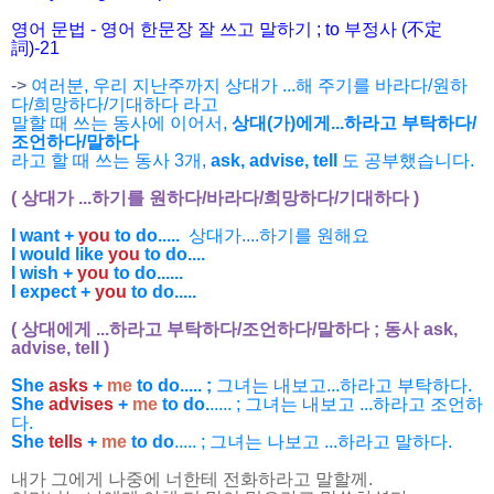
영어 문법 - 영어 한문장 잘 쓰고 말하기 ; to 부정사 (不定
詞)-21
->
여러분, 우리 지난주까지 상대가 ...해 주기를 바라다/원하
다/희망하다/기대하다 라고
말할 때
쓰는
동사에 이어서,
상대(가)에게...하라고 부탁하다/
조언하다/말하다
라고 할 때 쓰는 동사 3개,
ask, advise, tell
도 공부했습니다.
( 상대가 ...하기를 원하다/바라다/희망하다/기대하다 )
I want +
you
to do.....
상대가....하기를 원해요
I would like
you
to do....
I wish +
you
to do......
I expect +
you
to do.....
( 상대에게 ...하라고 부탁하다/조언하다/말하다 ; 동사 ask,
advise, tell )
She
asks
+
m
e
to do..... ;
그녀
는 내보고...하라고 부탁하다.
She
advises
+
me
to do.
..... ; 그녀는 내보고 ...하라고 조언하
다.
She
tells
+
me
to do
..... ; 그녀는 나보고 ...하라고 말하다.
내가 그에게 나중에 너한테 전화하라고 말할께.