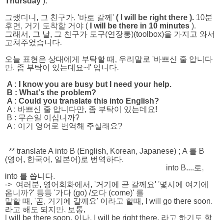
Thursday
).
그랬더니, 그 친구가,
'바로 갈께'
( I will be right there ).
10분
후면, 거기 도착할 거야 (
I will be there in 10 minutes
).
그래서, 그 날, 그 친구가 도구(연장통)(toolbox)을 가지고 와서
고쳐주었습니다.
오늘 표현은 상대에게 부탁할 때, 우리말로 '바쁘신 줄 압니다
만, 좀 부탁이 있는데요~!' 입니다.
A :
I know you are busy but I need your help.
B :
What's the problem?
A :
Could you translate this into English?
A :
바쁘신 줄 압니다만, 좀 부탁이 있는데요!
B :
무슨일 이십니까?
A :
이거 영어로 번역해 주실래요?
** translate A into B (English, Korean, Japanese
) ;
A 를 B
(영어, 한국어, 일본어)로 번역하다.
into B....로,
into 를 씁니다.
->
여러분, 영어회화에서, '거기에 곧 갈께요' '몇시에 여기에
옵니까?' 등등 '가다 (go) /오다 (come)' 를
말할 때, '곧, 거기에 갈께요' 이라고 할때, I will go there soon.
라고 해도 되지만, 보통,
I will be there soon. 이나, I will be right there. 라고 하기도 합