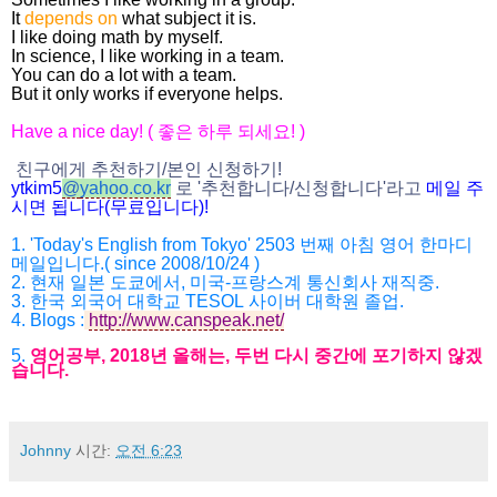
It
depends on
what subject it is.
I like doing math by myself.
In science, I like working in a team.
You can do a lot with a team.
But it only works if everyone helps.
Have a nice day! (
좋은 하루 되세요
! )
친구에게 추천하기
/
본인 신청하기
!
ytkim5
@
yahoo.co.kr
로
'
추천합니다
/
신청
합니다
'
라고
메일
주
시면
됩니다
(
무료입니다
)!
1. 'Today's English from Tokyo' 2503
번째 아침 영어 한마디
메일입니다
.( since 2008/10/24 )
2.
현재 일본 도쿄에서
,
미국
-
프랑스계 통신회사 재직중
.
3.
한국 외국어 대학교
TESOL
사이버 대학원 졸업
.
4.
Blogs :
http://www.canspeak.net/
5.
영어공부
, 2018
년 올해는
,
두번 다시 중간에 포기하지 않겠
습니다
.
Johnny
시간:
오전 6:23