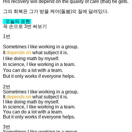
His recovery will depend on the quality of care (that) he gets.
그의 회복은 그가 받을 케어(돌봄)의 질에 달려있다.
오늘의 표현
꼭 손으로 3번 써보기
1번
Sometimes I like working in a group.
It
depends on
what subject it is.
I like doing math by myself.
In science, I like working in a team.
You can do a lot with a team.
But it only works if everyone helps.
2번
Sometimes I like working in a group.
It
depends on
what subject it is.
I like doing math by myself.
In science, I like working in a team.
You can do a lot with a team.
But it only works if everyone helps.
3번
Sometimes I like working in a group.