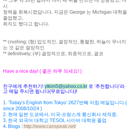
-> 그후 약 10년 걸려서 다시 새 귀를 만드는 데 성공했고, 다
시
청력을 회복시켰답니다. 지금은 George 는 Michigan 대학을
졸업했고,
취직도 했다고 합니다.
** crushing; (형) 압도적인, 결정적인, 통렬한, 하늘이 무너지
는 것 같은 절망적인
** definitively; (부) 결정적으로, 최종적으로, 결코
Have a nice day! (
좋은
하루
되세요
! )
친구에게
추천하기
!
ytkim5@yahoo.co.kr
로
'
추천합니다
'
라
고
메일
주시면
됩니다
(
무료입니다
)!
1. 'Today's English from Tokyo' 2627
번째
아침
메일입니다
.(
since 2008/10/24 )
2.
현재
일본
도쿄에서
,
미국
-
프랑스계
통신회사
재직
중
.
3. 한국 외국어 대학교 TESOL 사이버 대학원 졸업
4. Blogs :
http://www.canspeak.net/