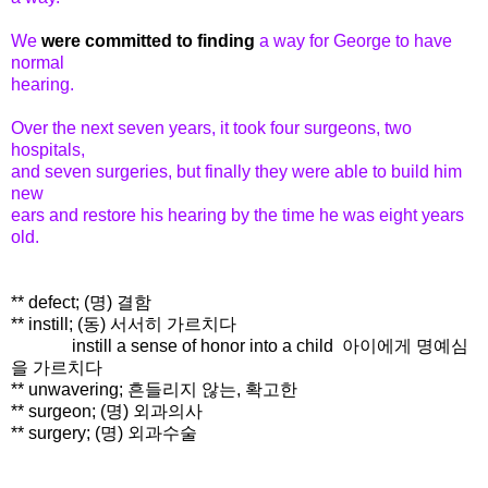
We
were committed to finding
a way for George to have
normal
hearing.
Over the next seven years, it took four surgeons, two
hospitals,
and seven surgeries, but finally they were able to build him
new
ears and restore his hearing by the time he was eight years
old.
** defect; (명) 결함
** instill; (동) 서서히 가르치다
instill a sense of honor into a child 아이에게 명예심
을 가르치다
** unwavering; 흔들리지 않는, 확고한
** surgeon; (명) 외과의사
** surgery; (명) 외과수술