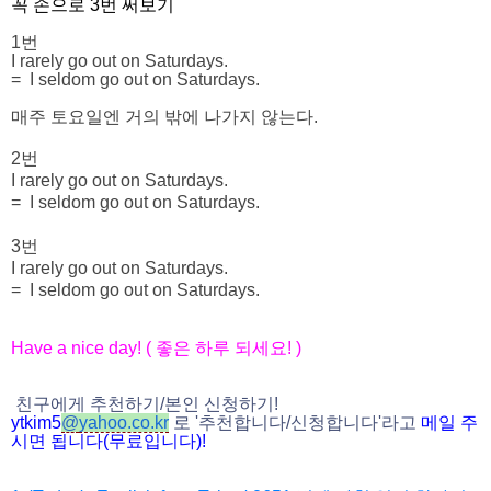
꼭 손으로 3번 써보기
1번
I rarely go out on Saturdays.
= I seldom go out on Saturdays.
매주 토요일엔 거의 밖에 나가지 않는다.
2번
I rarely go out on Saturdays.
= I seldom go out on Saturdays.
3번
I rarely go out on Saturdays.
= I seldom go out on Saturdays.
Have a nice day! (
좋은 하루 되세요
! )
친구에게 추천하기
/
본인 신청하기
!
ytkim5
@
yahoo.co.kr
로
'
추천합니다
/
신청
합니다
'
라고
메일
주
시면
됩니다
(
무료입니다
)!