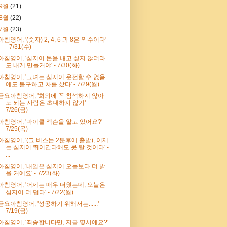
9월
(21)
8월
(22)
7월
(23)
아침영어, '(숫자) 2, 4, 6 과 8은 짝수이다'
- 7/31(수)
아침영어, '심지어 돈을 내고 싶지 않더라
도 내게 만들거야' - 7/30(화)
아침영어, '그녀는 심지어 운전할 수 없음
에도 불구하고 차를 샀다' - 7/29(월)
금요아침영어, '회의에 꼭 참석하지 않아
도 되는 사람은 초대하지 않기' -
7/26(금)
아침영어, '마이클 젝슨을 알고 있어요?' -
7/25(목)
아침영어, '(그 버스는 2분후에 출발), 이제
는 심지어 뛰어간다해도 못 탈 것이다' -
...
아침영어, '내일은 심지어 오늘보다 더 밝
을 거예요' - 7/23(화)
아침영어, '어제는 매우 더웠는데, 오늘은
심지어 더 덥다' - 7/22(월)
금요아침영어, '성공하기 위해서는......' -
7/19(금)
아침영어, '죄송합니다만, 지금 몇시에요?'