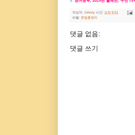
5.
영어공부
, 2019
년 올해는
,
두번 다
작성자:
Johnny
시간:
오전 6:51
라벨:
문법총정리
댓글 없음:
댓글 쓰기