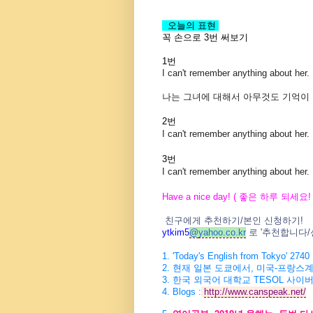
오늘의 표현
꼭 손으로 3번 써보기
1번
I can't remember anything about her.
나는 그녀에 대해서 아무것도 기억이 
2번
I can't remember anything about her.
3번
I can't remember anything about her.
Have a nice day! (
좋은 하루 되세요
!
친구에게 추천하기
/
본인 신청하기
!
ytkim5
@
yahoo.co.kr
로
'
추천합니다
/
1. 'Today's English from Tokyo' 2740
2.
현재 일본 도쿄에서
,
미국
-
프랑스계
3.
한국 외국어 대학교
TESOL
사이버
4.
Blogs :
http://www.canspeak.net/