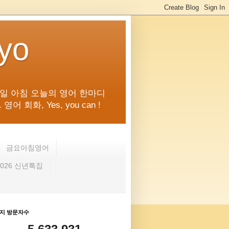
kyo
일 아침 오늘의 영어 한마디
화, Yes, you can !
금요아침영어
2026 신년특집
지 방문자수