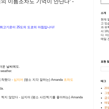
녀의 이름조차도 기억이 안난다' -
소개
현재 
고 있
 최고기온이
25
도의 도쿄의 아침입니다
!
과 유
서 1
다. 
매일 
표현 찾
더운 날씨에도.
 weather.
도착했다 -
심지어
(평소 지각 잘하는) Amanda
조차도
태그
20
da.
그
 찍지 않았다 - 심지어 (평소 사진찍기를 좋아하는) Amanda
금
매일
문