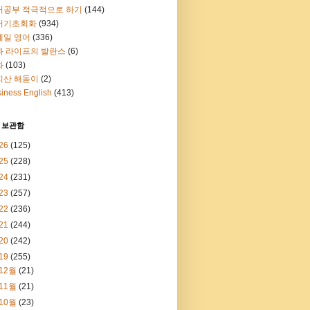
어공부 적극적으로 하기
(144)
어기초회화
(934)
메일 영어
(336)
과 라이프의 발란스
(6)
화
(103)
지산 해돋이
(2)
iness English
(413)
 보관함
26
(125)
25
(228)
24
(231)
23
(257)
22
(236)
21
(244)
20
(242)
19
(255)
12월
(21)
11월
(21)
10월
(23)