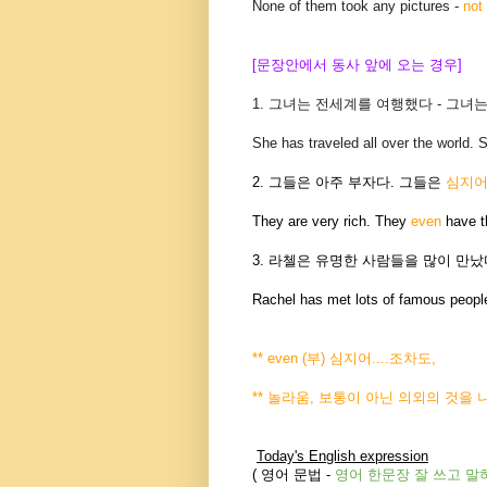
None of them took any pictures -
not
[문장안에서 동사 앞에 오는 경우]
1. 그녀는 전세계를 여행했다 - 그녀
She has traveled all over the world.
2. 그들은 아주 부자다. 그들은
심지
They are very rich. They
even
have th
3. 라첼은 유명한 사람들을 많이 만났
Rachel has met lots of famous peop
** even (부) 심지어....조차도,
** 놀라움, 보통이 아닌 의외의 것을
Today's English expression
(
영어 문법
-
영어 한문장 잘 쓰고
말