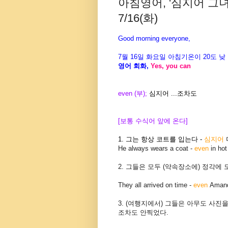
아침영어, '심지어 그
7/16(화)
Good morning everyone,
7월 16일 화요일 아침기온이 20
도
낮
영어 회화
,
Yes, you can
even (부);
심지어 ...조차도
[보통 수식어 앞에 온다]
1.
그는 항상 코트를 입는다 -
심지어
He always wears a coat -
even
in hot
2. 그들은 모두 (약속장소에) 정각에 
They all arrived on time -
even
Aman
3. (여행지에서) 그들은 아무도 사진을
조차도 안찍었다.