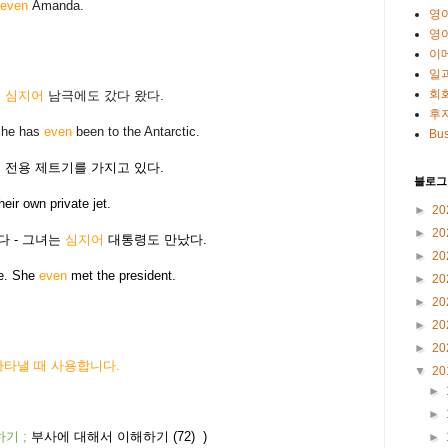
 even
Amanda.
영
영
이
일
회
는
심지어
남극에도 갔다 왔다.
후
 She has
even
been to the Antarctic.
Bus
어
전용 제트기를 가지고 있다.
블로그
eir own private jet.
►
20
►
20
다 - 그녀는
심지어
대통령도 만났다.
►
20
le. She
even
met the president.
►
20
►
20
►
20
►
20
 나타낼 때 사용합니다.
▼
20
►
►
하기
;
부사에 대해서 이해하기 (72)
)
►