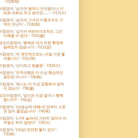
- 7/18(목)
아침영어, '심지어 몇마디 인삿말이나 가
벼운 대화도 주고 받지만,.....' - 7/17(수)
아침영어, '심지어 그녀의 이름조차도 기
억이 안난다' - 7/16(화)
아침영어, '심지어 어린아이조차도 그건
이해할 수 있다' - 7/15(월)
금요아침영어, '행복은 내가 처한 환경에
달려있지 않습니다' - 7/12(금)
아침영어, '저 개인적으로는, 이걸 가장 좋
아합니다' - 7/11(목)
아침영어, '산디에고 동물원' - 7/10(수)
아침영어, '우주여행은 더 이상 환상적인
꿈만은 아니다' - 7/9(화)
아침영어, '제니는 더 이상 공항에서 일하
지 않는다' - 7/8(월)
금요아침영어, '당신은 지금 얼마나 행복
합니까?' - 7/5(금)
아침영어, '(선생님에 대해서) 전부터 소문
은 많이 들었습니다' - 7/4(목)
아침영어, '(너무 놀라서) 가만히 않아서 아
무말도 하지 않았다' - 7/3(수)
아침영어, '(속담) 잔잔한 물이 깊다' -
7/2(화)