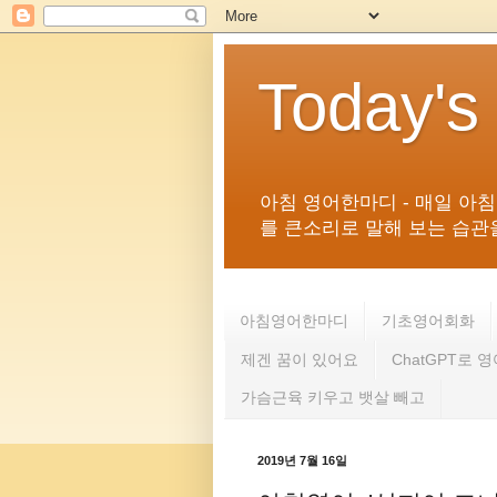
Today's
아침 영어한마디 - 매일 아
를 큰소리로 말해 보는 습관을 
아침영어한마디
기초영어회화
제겐 꿈이 있어요
ChatGPT로 
가슴근육 키우고 뱃살 빼고
2019년 7월 16일