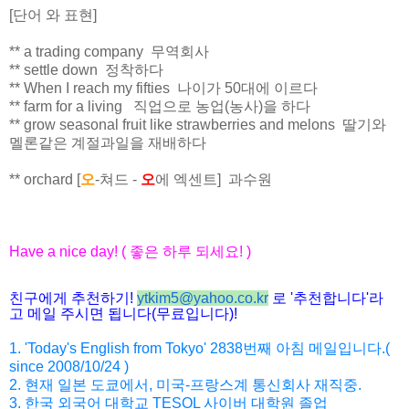
[단어 와 표현]
** a trading company 무역회사
** settle down 정착하다
** When I reach my fifties 나이가 50대에 이르다
** farm for a living 직업으로 농업(농사)을 하다
** grow seasonal fruit like strawberries and melons 딸기와
멜론같은 계절과일을 재배하다
** orchard [
오
-쳐드 -
오
에 엑센트] 과수원
Have a nice day! (
좋은
하루
되세요
! )
친구에게 추천하기
!
ytkim5@yahoo.co.kr
로
'
추천합니다
'
라
고 메일
주시면
됩니다
(
무료입니다
)!
1. 'Today's English from Tokyo' 2838
번째
아침
메일입니다
.(
since 2008/10/24 )
2.
현재
일본
도쿄에서
,
미국
-
프랑스계
통신회사
재직
중
.
3. 한국 외국어 대학교 TESOL 사이버 대학원 졸업