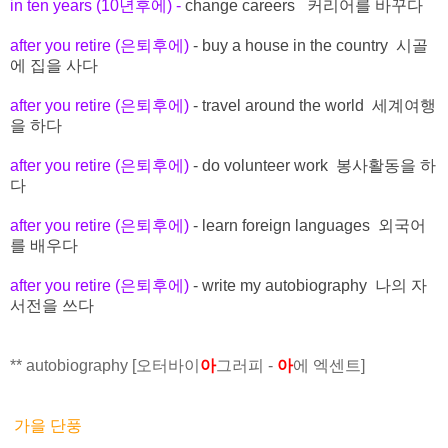
in ten years (10년후에) -
change careers 커리어를 바꾸다
after you retire (은퇴후에)
- buy a house in the country 시골
에 집을 사다
after you retire (은퇴후에)
- travel around the world 세계여행
을 하다
after you retire (은퇴후에)
- do volunteer work 봉사활동을 하
다
after you retire (은퇴후에)
- learn foreign languages 외국어
를 배우다
after you retire (은퇴후에)
- write my autobiography 나의 자
서전을 쓰다
** autobiography [오터바이
아
그러피 -
아
에 엑센트]
가을 단풍