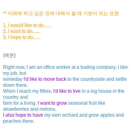
** 미래에 하고 싶은 것에 대해서 쓸 때 기본이 되는 표현
1. I would like to do......
2. I want to do.......
3. I hope to do......
(예문)
Right now, I am an office worker at a trading company. I like
my job, but
someday
I'd like to move back
to the countryside and settle
down there.
When I reach my fifties,
I'd like to live
in a log house in the
country and
farm for a living.
I want to grow
seasonal fruit like
strawberries and melons.
I also hope to have
my own orchard and grow apples and
peaches there.