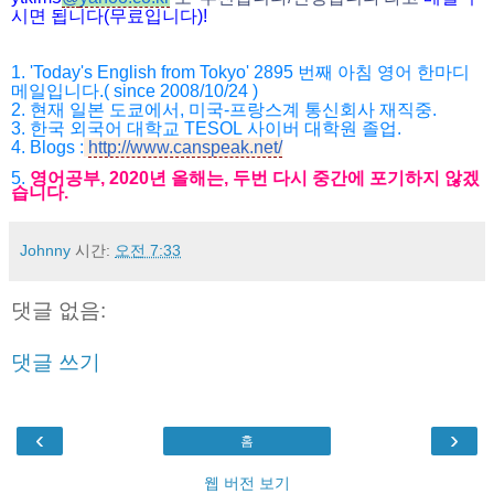
시면
됩니다
(
무료입니다
)!
1. 'Today's English from Tokyo' 2895
번째 아침 영어 한마디
메일입니다
.( since 2008/10/24 )
2.
현재 일본 도쿄에서
,
미국
-
프랑스계 통신회사 재직중
.
3.
한국 외국어 대학교
TESOL
사이버 대학원 졸업
.
4. Blogs :
http://www.canspeak.net/
5.
영어공부
, 2020
년 올해는
,
두번 다시 중간에 포기하지 않겠
습니다
.
Johnny
시간:
오전 7:33
댓글 없음:
댓글 쓰기
‹
›
홈
웹 버전 보기