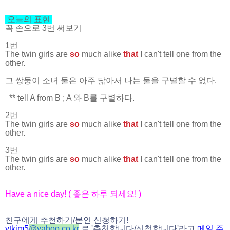
오늘의 표현
꼭 손으로 3번 써보기
1번
The twin girls are
so
much alike
that
I can't tell one from the
other.
그 쌍둥이 소녀 둘은 아주 닮아서 나는 둘을 구별할 수 없다.
** tell A from B ; A 와 B를 구별하다.
2번
The twin girls are
so
much alike
that
I can't tell one from the
other.
3번
The twin girls are
so
much alike
that
I can't tell one from the
other.
Have a nice day! (
좋은 하루 되세요
! )
친구에게 추천하기
/
본인 신청하기
!
ytkim5
@
yahoo.co.kr
로
'
추천합니다
/
신청합니다
'
라고
메일
주