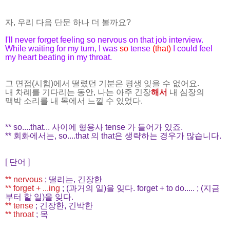
자, 우리 다음 단문 하나 더 볼까요?
I'll never forget feeling so nervous on that job interview.
While waiting for my turn, I was
so
tense
(that)
I could feel
my heart beating in my throat.
그 면접(시험)에서 떨렸던 기분은 평생 잊을 수 없어요.
내 차례를 기다리는 동안, 나는 아주 긴장
해서
내 심장의
맥박 소리를 내 목에서 느낄 수 있었다.
** so....that... 사이에 형용사 tense 가 들어가 있죠.
** 회화에서는, so....that 의 that은 생략하는 경우가 많습니다.
[ 단어 ]
** nervous
; 떨리는, 긴장한
** forget + ...ing
; (과거의 일)을 잊다. forget + to do..... ; (지금
부터 할 일)을 잊다.
** tense
; 긴장한, 긴박한
** throat
; 목