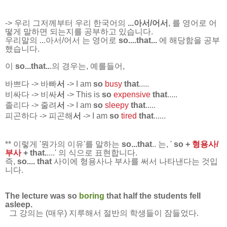
-> 우리 그저께부터 우리 한국어의
...아서/어서
, 를 영어로 어
떻게 말하면 되는지를 공부하고 있습니다.
우리말의 ...아서/어서 는 영어로
so....that...
에 해당함을 공부
했습니다.
이
so...that..
.의 경우는, 예를들어,
바쁘다 -> 바빠
서
-> I am
so
busy
that
.....
비싸다 -> 비싸
서
-> This is
so
expensive
that
.....
졸리다 -> 줄려
서
-> I am
so
sleepy
that
.....
피곤하다 -> 피곤해
서
-> I am
so
tired
that
......
** 이렇게 '뭔가의 이유'를 말하는
so...that
.. 는, '
so +
형용사/
부사
+ that.
....' 의 식으로 표현합니다.
즉,
so.... that
사이에 형용사나 부사를 써서 나타낸다는 것입
니다.
The lecture was
so
boring
that
half the students fell
asleep.
그 강의는 (매우) 지루해서 절반의 학생들이 잠들었다.