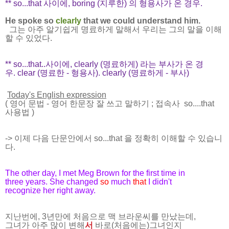
** so...that 사이에, boring (지루한) 의 형용사가 온 경우.
He spoke
so
clearly
that
we could understand him.
그는 아주 알기쉽게 명료하게 말해서 우리는 그의 말을 이해
할 수 있었다.
** so...that..사이에, clearly (명료하게) 라는 부사가 온 경
우.
clear (명료한 - 형용사). clearly (명료하게 - 부사)
Today's English expression
(
영어 문법
-
영어 한문장 잘 쓰고 말하기
; 접속사 so....that
사용법
)
-> 이제 다음 단문안에서 so...that 을 정확히 이해할 수 있습니
다.
The other day, I met Meg Brown for the first time in
three years. She changed
so
much
that
I didn't
recognize her right away.
지난번에, 3년만에 처음으로 맥 브라운씨를 만났는데,
그녀가 아주 많이 변해
서
바로(처음에는)그녀인지