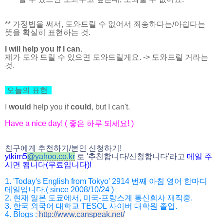
** 가정법을 써서, 도와드릴 수 없어서 죄송하다는/아쉽다는
뜻을 확실히 표현하는 것.
I will help you If I can.
제가 도와 드릴 수 있으면 도와드릴게요. -> 도와드릴 거라는
것.
오늘의 표현
I
would
help you if
could
, but I can't.
Have a nice day! (
좋은 하루 되세요
! )
친구에게 추천하기
/
본인 신청하기
!
ytkim5
@
yahoo.co.kr
로
'
추천합니다
/
신청합니다
'
라고
메일
주
시면
됩니다
(
무료입니다
)!
1. 'Today's English from Tokyo' 2914
번째 아침 영어 한마디
메일입니다
.( since 2008/10/24 )
2.
현재 일본 도쿄에서
,
미국
-
프랑스계 통신회사 재직중
.
3.
한국 외국어 대학교
TESOL
사이버 대학원 졸업
.
4. Blogs :
http://www.canspeak.net/