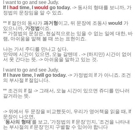
I want to go and see Judy.
If I
had
time, I
would
go today.
-> 동사의 형태를 보니까, 가
정법의 문장임을 알 수 있죠.
** If 절안의 동사가
과거형
이고, 뒤 문장에 조동사
would
가
있으니까,
가정법
이죠.
** 가정법의 문장은, 현실적으로는 있을 수 없는 일에 대한, 바
램, 아쉬움을 말해 볼 때 쓰는 표현이죠.
나는 가서 주디를 만나고 싶다.
만약에 시간이 있으면, 오늘 갈텐데 . -> (하지만) 시간이 없어
서 못 간다는 뜻. -> 아쉬움을 말하고 있는 것.
I want to go and see Judy.
If I have time, I will go today.
-> 가정법의 If 가 아니죠. 조건
의 부사절 If 절입니다.
** 조건의 If 절 -> 그래서, 오늘 시간이 있으면 쥬디를 만나러
갈거라는 뜻.
-> 위에서 두 문장을 비교했듯이, 우리가 영어책을 읽을 때, If
문장이 나오면,
'
동사의 형태
'를 보고, '가정법의 If 문장'인지, '조건을 나타내
는 부사절의 if 문장'인지 구별할 수 있어야 합니다