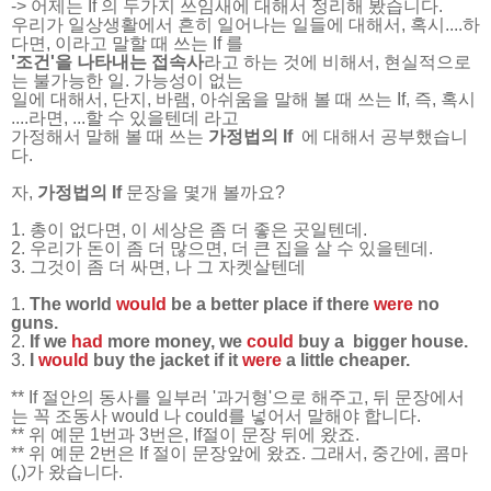
-> 어제는 If 의 두가지 쓰임새에 대해서 정리해 봤습니다.
우리가 일상생활에서 흔히 일어나는 일들에 대해서, 혹시....하
다면, 이라고 말할 때 쓰는 If 를
'조건'을 나타내는 접속사
라고 하는 것에 비해서,
현실적으로
는 불가능한 일. 가능성이 없는
일에 대해서, 단지, 바램, 아쉬움을 말해 볼 때 쓰는 If, 즉, 혹시
....라면, ...할 수 있을텐데 라고
가정
해서 말해 볼 때 쓰는
가정법의 If
에 대해서 공부했습니
다.
자,
가정법의 If
문장을 몇개
볼까요?
1. 총이 없다면, 이 세상은 좀 더 좋은 곳일텐데.
2. 우리가 돈이 좀 더 많으면, 더 큰 집을 살 수 있을텐데.
3. 그것이 좀 더 싸면, 나 그 자켓살텐데
1.
The world
would
be a better place if there
were
no
guns.
2.
If we
had
more money, we
could
buy a bigger house.
3.
I
would
buy the jacket if it
were
a little cheaper.
** If 절안의 동사를 일부러 '과거형'으로 해주고, 뒤 문장에서
는 꼭 조동사 would 나 could를 넣어서 말해야 합니다.
** 위 예문 1번과 3번은, If절이 문장 뒤에 왔죠.
** 위 예문 2번은 If 절이 문장앞에 왔죠. 그래서, 중간에, 콤마
(,)가 왔습니다.