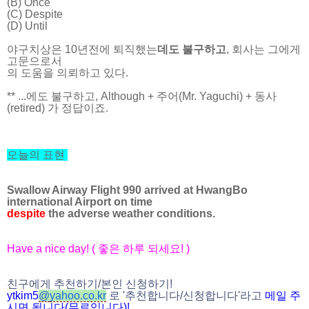
(B) Once
(C) Despite
(D) Until
야구치상은 10년전에 퇴직했는
데도 불구하고
, 회사는 그에게
고문으로서
의 도움을 의뢰하고 있다.
** ...에도 불구하고, Although + 주어(Mr. Yaguchi) + 동사
(retired) 가 정답이죠.
오늘의 표현
Swallow Airway Flight 990 arrived at HwangBo
international Airport on time
despite
the adverse weather conditions.
Have a nice day! (
좋은 하루 되세요
! )
친구에게 추천하기
/
본인 신청하기
!
ytkim5
@
yahoo.co.kr
로
'
추천합니다
/
신청합니다
'
라고
메일
주
시면
됩니다
(
무료입니다
)!