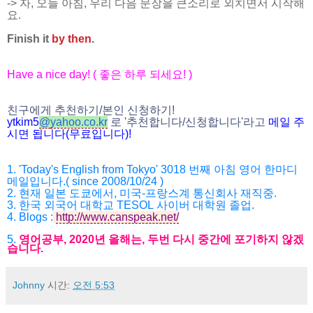
-> 자, 오늘 아침, 우리 다음 문장을 큰소리로 외치면서 시작해
요.
Finish it
by then
.
Have a nice day! (
좋은 하루 되세요
! )
친구에게 추천하기
/
본인 신청하기
!
ytkim5
@
yahoo.co.kr
로
'
추천합니다
/
신청합니다
'
라고
메일
주
시면
됩니다
(
무료입니다
)!
1. 'Today's English from Tokyo' 3018
번째 아침 영어 한마디
메일입니다
.( since 2008/10/24 )
2.
현재 일본 도쿄에서
,
미국
-
프랑스계 통신회사 재직중
.
3.
한국 외국어 대학교
TESOL
사이버 대학원 졸업
.
4. Blogs :
http://www.canspeak.net/
5.
영어공부
, 2020
년 올해는
,
두번 다시 중간에 포기하지 않겠
습니다
.
Johnny
시간:
오전 5:53