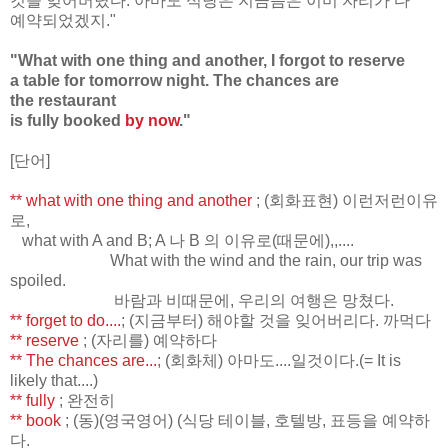
것을 잊어버렸다. 아마도 식당은 지금쯤은 이미 자리가 다
예약되었겠지."
"What with one thing and another, I forgot to reserve
a table for tomorrow night. The chances are
the
restaurant
is fully booked
by now
."
[단어]
** what with one thing and another
; (회화표현) 이런저런이유
로,
what with A and B; A 나 B 의 이유로(때문에),,....
What with the wind and the rain, our trip was
spoiled.
바람과 비때문에, 우리의 여행은 망쳤다.
** forget to do....
; (지금부터) 해야할 것을 잊어버리다. 까먹다
** reserve
; (자리를) 예약하다
** The chances are...
; (회화체) 아마도....일것이다.(= It is
likely that....)
** fully
; 완전히
** book
; (동)(영국영어) (식당 테이블, 호텔방, 표등을 예약하
다.