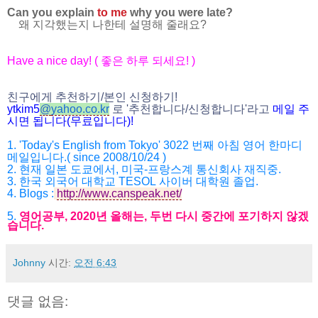
Can you explain
to me
why
you were late?
왜 지각했는지 나한테 설명해 줄래요?
Have a nice day! (
좋은 하루 되세요
! )
친구에게 추천하기
/
본인 신청하기
!
ytkim5
@
yahoo.co.kr
로
'
추천합니다
/
신청합니다
'
라고
메일
주
시면
됩니다
(
무료입니다
)!
1. 'Today's English from Tokyo' 3022
번째 아침 영어 한마디
메일입니다
.( since 2008/10/24 )
2.
현재 일본 도쿄에서
,
미국
-
프랑스계 통신회사 재직중
.
3.
한국 외국어 대학교
TESOL
사이버 대학원 졸업
.
4. Blogs :
http://www.canspeak.net/
5.
영어공부
, 2020
년 올해는
,
두번 다시 중간에 포기하지 않겠
습니다
.
Johnny
시간:
오전 6:43
댓글 없음: