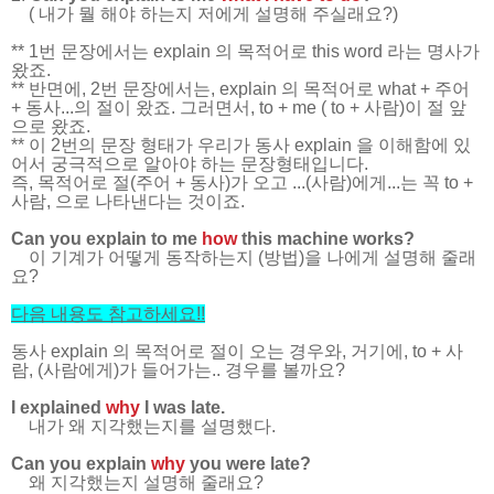
( 내가 뭘 해야 하는지 저에게 설명해 주실래요?)
** 1번 문장에서는 explain 의 목적어로 this word 라는 명사가
왔죠.
** 반면에, 2번 문장에서는, explain 의 목적어로 what + 주어
+ 동사...의 절이 왔죠. 그러면서, to + me ( to + 사람)이 절 앞
으로 왔죠.
** 이 2번의 문장 형태가 우리가 동사 explain 을 이해함에 있
어서 궁극적으로 알아야 하는 문장형태입니다.
즉, 목적어로 절(주어 + 동사)가 오고 ...(사람)에게...는 꼭 to +
사람, 으로 나타낸다는 것이죠.
Can you explain to me
how
this machine works?
이 기계가 어떻게 동작하는지 (방법)을 나에게 설명해 줄래
요?
다음 내용도 참고하세요
!!
동사 explain 의 목적어로 절이 오는 경우와, 거기에, to + 사
람, (사람에게)가 들어가는.. 경우를 볼까요?
I explained
why
I was late.
내가 왜 지각했는지를 설명했다.
Can you explain
why
you were late?
왜 지각했는지 설명해 줄래요?