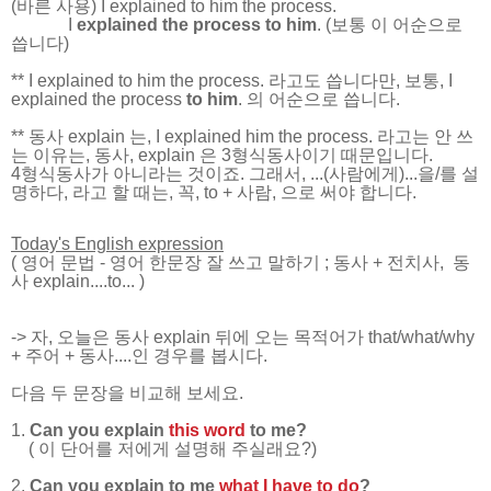
(바른 사용) I explained to him the process.
I
explained
the process
to him
. (보통 이 어순으로
씁니다)
** I explained to him the process. 라고도 씁니다만, 보통, I
explained the process
to him
. 의 어순으로 씁니다.
** 동사 explain 는, I explained him the process. 라고는 안 쓰
는 이유는, 동사, explain 은 3형식동사이기 때문입니다.
4형식동사가 아니라는 것이죠. 그래서,
...(사람에게)...을/를 설
명하다, 라고 할 때는, 꼭, to + 사람, 으로 써야 합니다.
Today's English expression
(
영어 문법
-
영어 한문장 잘 쓰고 말하기
; 동사 + 전치사, 동
사 explain....to...
)
-> 자, 오늘은 동사 explain 뒤에 오는 목적어가 that/what/why
+ 주어 + 동사....인 경우를 봅시다.
다음 두 문장을 비교해 보세요.
1.
Can you explain
this word
to me?
( 이 단어를 저에게 설명해 주실래요?)
2.
Can you explain to me
what I have to do
?