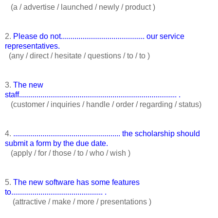
(a / advertise / launched / newly / product )
2.
Please do not........................................... our service
representatives.
(any / direct / hesitate / questions / to / to )
3.
The new
staff................................................................................. .
(customer / inquiries / handle / order / regarding / status)
4.
....................................................... the scholarship should
submit a form by the due date.
(apply / for / those / to / who / wish )
5.
The new software has some features
to............................................... .
(attractive / make / more / presentations )